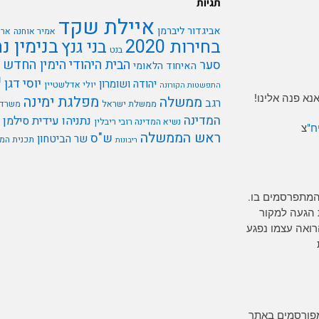
תגיות
איילת שקד
אביגדור ליברמן
אמיר אוחנה
ארי
בנימין נ
בחירות 2020
בני גנץ
בנט
הבית היהודי
הימין החדש
סער
האיחוד הלאומי
י
יוסי דגן
יהודה ושומרון
יולי אדלשטיין
התפשטות הקורונה
א פנה אלינו!
מפלגת ימינה
ממשלה
רגב
ממשלת ישראל
משרד 
המדינה
נתניהו
עידית סילמן
נשיא המדינה רובי ריבלין
ח"
צ
ראש הממשלה
ש"ס
שר הביטחון
תכנית המ
ריבונות
המתפרסמים בו.
 הגעה למקור
רים כל אדם הרואה עצמו נפגע
מפורסמים באתר