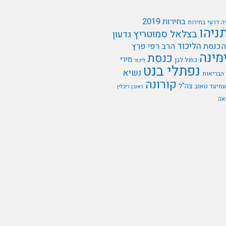
בחירות 2019
ה דרעי
בחירות
תניהו
בצלאל סמוטריץ
גדעון
הליכוד
הכנסת
הרב רפי פרץ
מינה
כנסת
מירי
כחול לבן
ליכוד
נפתלי בנט
נשיא
הבריאות
קורונה
צה"ל
עמיעד טאוב
ראובן ריבלין
אה