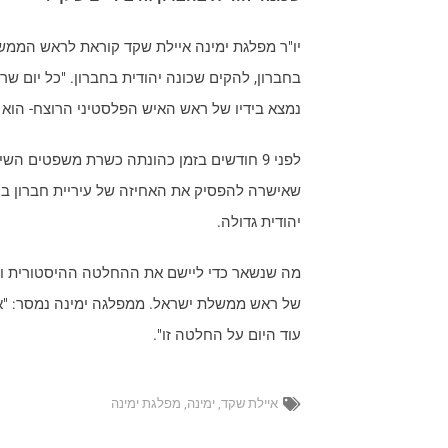
יו"ר מפלגת ימינה איילת שקד קוראת לראש הממש
בחברון, להקים שכונה יהודית בחברון. "כל יום 
נמצא בידיו של ראש האיש הפלסטיני הרוצח- הוא 
לפני 9 חודשים בזמן כהונתה כשרת משפטים ה
שאישרה להפסיק את האחיזה של עיריית חברון ב"ש
יהודית גדולה.
מה שנשאר כדי ליישם את ההחלטה ההיסטורית ול
של ראש ממשלת ישראל. ממפלגה ימינה נמסר: "אנ
עוד היום על החלטה זו".
איילת שקד
,
ימינה
,
מפלגת ימינה