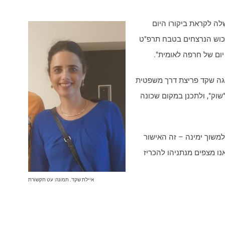
לה לקראת ביקורו היום
שרכוש הנרצחים בטבח תרפ"ט
יום של חרפה לאומית".
שיגה שקד פריצת דרך משפטית
וק", ולתכנן במקום שכונה
משוך ימינה – זה האישור
ו מצפים מנתניהו להכריז
איילת שקד. תמונה: עט תקשורת