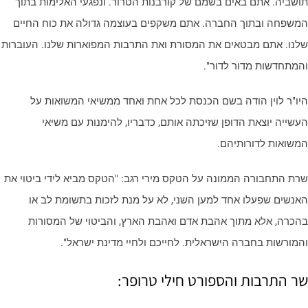
ושביה. אתם באים בשמם של קורבנות הטרור. ונפגעי האלימות בתוך
משפחה ובתוך החברה. אתם משקפים בעוצמה גדולה את כוח החיים
לנו. אתם מבטאים את המסורת ואת התרבות המפוארות שלנו. העוברות
המתחדשות מדור לדור".
יו"ר לוין הודה בשם הכנסת לכל אחת ואחד ממשיאי המשואות על
עשייה יוצאת הדופן שזיכתה אותם, כדבריו, להימנות עם משיאי
משואות לדורותיהם.
רת התחבורה הממונה על הטקס מירי רגב: "הטקס מביא לידי ביטוי את
אנשים שפעלו אחד למען השני, לא על מנת לזכות בתשומת לב או
הכרה, אלא מתוך אהבת אדם ואהבת הארץ, והביטוי של המסורות
המורשות בחברה הישראלית. לחייכם ולחיי מדינת ישראל".
ר התרבות והספורט חילי טרופר: