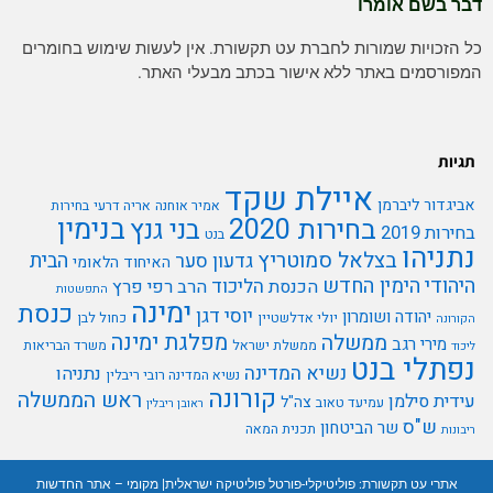
דבר בשם אומרו
כל הזכויות שמורות לחברת עט תקשורת. אין לעשות שימוש בחומרים
המפורסמים באתר ללא אישור בכתב מבעלי האתר.
תגיות
איילת שקד
אביגדור ליברמן
אמיר אוחנה
אריה דרעי
בחירות
בנימין
בחירות 2020
בני גנץ
בחירות 2019
בנט
נתניהו
בצלאל סמוטריץ
הבית
גדעון סער
האיחוד הלאומי
היהודי
הימין החדש
הליכוד
הכנסת
הרב רפי פרץ
התפשטות
ימינה
כנסת
יוסי דגן
יהודה ושומרון
יולי אדלשטיין
כחול לבן
הקורונה
מפלגת ימינה
ממשלה
מירי רגב
ממשלת ישראל
משרד הבריאות
ליכוד
נפתלי בנט
נשיא המדינה
נתניהו
נשיא המדינה רובי ריבלין
קורונה
ראש הממשלה
עידית סילמן
צה"ל
עמיעד טאוב
ראובן ריבלין
ש"ס
שר הביטחון
תכנית המאה
ריבונות
אתרי עט תקשורת:
פוליטיקלי-פורטל פוליטיקה ישראלית
|
מקומי – אתר החדשות