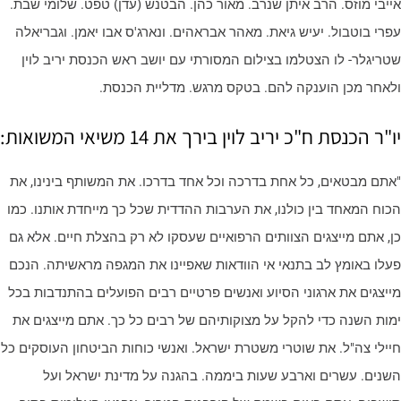
ייבי מוזס. הרב איתן שנרב. מאור כהן. הבטנש (עדן) טפט. שלומי שבת.
פרי בוטבול. יעיש גיאת. מאהר אבראהים. ונארג'ס אבו יאמן. וגבריאלה
טריגלר- לו הצטלמו בצילום המסורתי עם יושב ראש הכנסת יריב לוין
לאחר מכן הוענקה להם. בטקס מרגש. מדליית הכנסת.
"ר הכנסת ח"כ יריב לוין בירך את 14 משיאי המשואות:
אתם מבטאים, כל אחת בדרכה וכל אחד בדרכו. את המשותף בינינו, את
כוח המאחד בין כולנו, את הערבות ההדדית שכל כך מייחדת אותנו. כמו
ן, אתם מייצגים הצוותים הרפואיים שעסקו לא רק בהצלת חיים. אלא גם
עלו באומץ לב בתנאי אי הוודאות שאפיינו את המגפה מראשיתה. הנכם
ייצגים את ארגוני הסיוע ואנשים פרטיים רבים הפועלים בהתנדבות בכל
מות השנה כדי להקל על מצוקותיהם של רבים כל כך. אתם מייצגים את
יילי צה"ל. את שוטרי משטרת ישראל. ואנשי כוחות הביטחון העוסקים כל
שנים. עשרים וארבע שעות ביממה. בהגנה על מדינת ישראל ועל