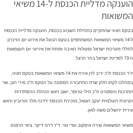
הוענקה מדליית הכנסת ל-14 משיאי
משואות
טקס חגיגי שהתקיים בתחילת השבוע בכנסת, הוענקה מדליית הכנסת
ל-14 משיאי המשואות המשתתפים בטקס הנועל את אירוע יום הזיכרון
חללי מערכות ישראל ופעולות האיבה ופותח את אירועי יום העצמאות
ישראל בהר הרצל.
יו"ר הכנסת ח"כ יריב לוין אירח את 14 משיאי המשואות בטקס חגיגי,
מהלכו לקחו חלק שרת התחבורה הממונה על הטקס ח"כ מירי רגב, שר
תרבות והספורט ח"כ חילי טרופר, יושב ראש הנהלת ההסתדרות
ציונית העולמית יעקב חגואל, מזכירת הכנסת ירדנה מלר הורוביץ וראש
ירית ירושלים משה לאון.
שיאי המשואות שירה איסקוב ועדי גוזי. ד"ר דרור דיקר. ציפי הרפנס.