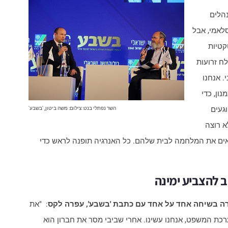
נהלים
לאמי, אבל
קטיות
לח זרועות
​ אנחנו
ן, כדי
וגעים
השר נפתלי בנט: צילום: משה ביטון, 'בשבע'
א רוצה
ית או צוק איתן 14.​ אנחנו מביאים את המלחמה לבית שלהם.​ כל האנרגיה תופנה לראש כדי
ב להצביע ימינה
ה בשיחה אחד על אחד עם כתבת 'בשבע', עפרה לקס
: "את
ערכת המשפט, אנחנו עשינו. אחרי שביבי מסר את חברון הוא