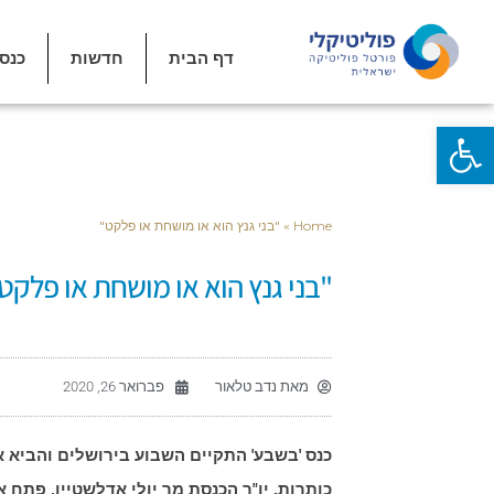
דף הבית
חדשות
כנס
פתח סרגל נגישות
Home
»
"בני גנץ הוא או מושחת או פלקט"
"בני גנץ הוא או מושחת או פלקט
מאת
נדב טלאור
פברואר 26, 2020
כנס 'בשבע' התקיים השבוע בירושלים והביא א
כותרות. יו"ר הכנסת
מר יולי אדלשטיין, פתח 