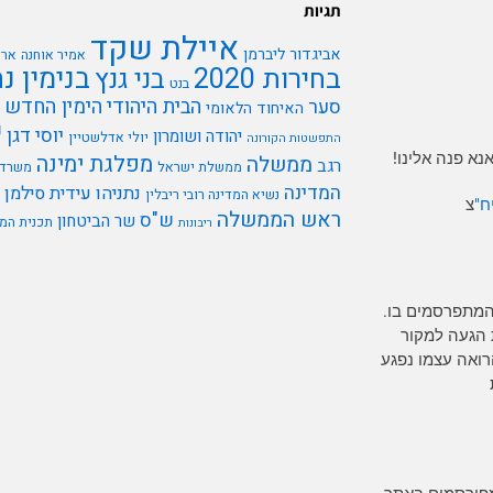
תגיות
איילת שקד
אביגדור ליברמן
אמיר אוחנה
ארי
בנימין נ
בחירות 2020
בני גנץ
בנט
הבית היהודי
הימין החדש
סער
האיחוד הלאומי
י
יוסי דגן
יהודה ושומרון
יולי אדלשטיין
התפשטות הקורונה
א פנה אלינו!
מפלגת ימינה
ממשלה
רגב
ממשלת ישראל
משרד 
המדינה
נתניהו
עידית סילמן
נשיא המדינה רובי ריבלין
ח"
צ
ראש הממשלה
ש"ס
שר הביטחון
תכנית המ
ריבונות
המתפרסמים בו.
 הגעה למקור
רים כל אדם הרואה עצמו נפגע