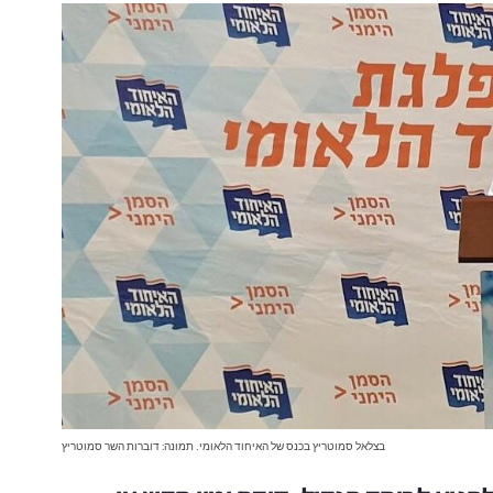
בצלאל סמוטריץ בכנס של האיחוד הלאומי. תמונה: דוברות השר סמוטריץ