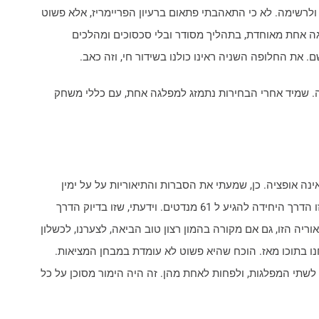
ולרשימה. לא כי התאהבתי פתאום ברעיון הפריימריז, אלא פשוט
גה אחת מאוחדת, בתהליך מסודר ובלי סכסוכים ומהלכים
 את החלופה השניה ראינו כולנו בשידור חי, וזה כאב.
ה. שמיד אחרי הבחירות נתמזג למפלגה אחת, עם כללי משחק
נה אופציה. כן, שמעתי את הסברות והתיאוריות על על ימין
ליברלי וציונות דתית קלאסית ועל משאלת הלב שזו הדרך היחידה להגיע ל 61 מנדטים. וידעתי, שזו בדיוק הדרך
וריה הזו, גם אם מקורה בהמון רצון טוב הביאה, לצערנו, לכשלון
ו בתוכו מאז. הוכח שהיא פשוט לא עומדת במבחן המציאות.
לשתי המפלגות, ולפחות לאחת מהן. זה היה הימור מסוכן על כל