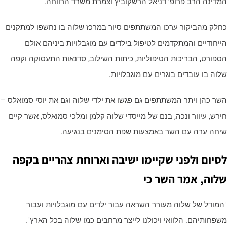
מדינה הרב פרופ' דניאל הרשקוביץ וצמרת משרד הרווחה.
חלק מהביקור ערכו המשתתפים סיור במרכז שלוה בו נחשפו למתקנים
ייחודיים והמתקדמים לטיפול בילדים עם מוגבלויות ביניהם אולם
ספורט, הבריכות הטיפוליות, כיתות השילוב, סדנאות התעסוקה וקפה
לוה בו עובדים בוגרים עם מוגבלויות.
שר כהן ויתר המשתתפים גם פגשו את ילדי שלוה וגם את יוסי סמואלס –
ירש, עיוור ונכה, בנם של מייסדי שלוה קלמן ומלכי סמואלס, אשר קיים
יחה ערה עם השר באמצעות שפת הסימנים בנגיעה.
סיום ולפני שקיימו ישיבה וארוחת צהריים בקפה
לוה, אמר השר כי
המודל של שלוה מעורר השראה עבור ילדים עם מוגבלויות ועבור
שפחותיהם. הלוואי ויכולנו לייצר מרחבים כמו שלוה בכל הארץ".