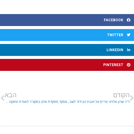
FACEBOOK
TWITTER
LINKEDIN
PINTEREST
הקודם
הבא
ד"ר שרון אלרעי פרייס על חובת הבידוד לשבים מחו"ל : "היום אנחנו מבינים שלמוגנות יש תוקף. כלל ההגדרות יעודכנו בהתאם"
מפקד מפקדת אלון בפקע"ר לוועדת החוקה: מתחמי הבדיקות לא יפעלו במוצאי יום הכיפורים