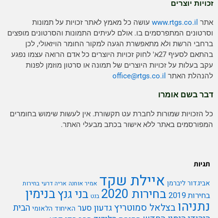
זכויות יוצרים
אתר
www.rtgs.co.il
עושה כל מאמץ לאתר זכויות על תמונות
וסרטונים המתפרסמים בו. אולם לעיתים התמונות והסרטונים מופצים
ברחבי הרשת ולא מתאפשרת הגעה למקור החומר הויזאולי, לכן
בהתאם לסעיף 27א' לחוק זכויות היוצרים כל אדם הרואה עצמו נפגע
עקב בעלות על זכויות היוצרים של תמונה או סרטון מוזמן לפנות
להנהלת האתר
rtgs.co.il
office@
דבר בשם אומרו
כל הזכויות שמורות לחברת עט תקשורת. אין לעשות שימוש בחומרים
המפורסמים באתר ללא אישור בכתב מבעלי האתר.
תגיות
איילת שקד
אביגדור ליברמן
אמיר אוחנה
אריה דרעי
בחירות
בנימין
בחירות 2020
בני גנץ
בחירות 2019
בנט
נתניהו
בצלאל סמוטריץ
הבית
גדעון סער
האיחוד הלאומי