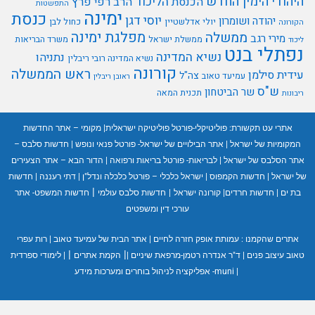
היהודי
הימין החדש
הליכוד
הכנסת
הרב רפי פרץ
התפשטות
ימינה
כנסת
יוסי דגן
יהודה ושומרון
יולי אדלשטיין
כחול לבן
הקורונה
מפלגת ימינה
ממשלה
מירי רגב
ממשלת ישראל
משרד הבריאות
ליכוד
נפתלי בנט
נשיא המדינה
נתניהו
נשיא המדינה רובי ריבלין
קורונה
ראש הממשלה
עידית סילמן
צה"ל
עמיעד טאוב
ראובן ריבלין
ש"ס
שר הביטחון
תכנית המאה
ריבונות
אתרי עט תקשורת:
פוליטיקלי-פורטל פוליטיקה ישראלית
|
מקומי – אתר החדשות
המקומיות של ישראל
|
אתר הבילויים של ישראל- פורטל פנאי ונופש
|
חדשות סלבס –
אתר הסלבס של ישראל
|
לבריאות- פורטל בריאות ורפואה
|
הדור הבא – אתר הצעירים
של ישראל
|
חדשות הקמפוס
|
ישראל כלכלי – פורטל כלכלה ונדל"ן
|
דתי רעננה
|
חדשות
|
בת ים
|
חדשות חרדים
|
קורונה ישראל
|
חדשות סלבס עולמי
חדשות המשפט- אתר
עורכי דין ומשפטים
אתרים שהקמנו :
עמותת אופק חזרה לחיים
|
אתר הבית של עמיעד טאוב
|
רות עפרי
|
|
טאוב עיצוב פנים
|
ד"ר אנדרה רטמן-מרפאת שיניים
|
הקמת אתרים
|
לימודי ספרדית
|
muni- אפליקציה לניהול בוחרים ומערכות מידע