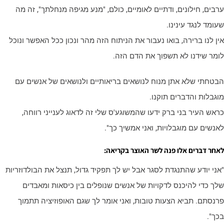
רבים, חילונים, ודתיים לאומיים, כולם, "מנע מגיפה מנחלתך", זה מה
עומד לנגד עינינו.
ין לנו ברירה, בואו נעבור את הניתוח הזה מהר ונכון ככל האפשר ונוכל
ומר שידנו לא תשפוך את הדם הזה.
בטחתי שלא אתן מנוח לנושאים בריאותיים ולנושאים של אנשים עם
וגבלות והדברים תוקנו.
ראש העיר בני ברק ידעו שהמשוגע'ס שלי זה לדאוג לענייני רווחה,
אנשים עם מוגבלויות, ואני אמשיך כך".
אחר דברים אלו פנה לשר האוצר בקריאה:
אני יודע שהתנגדת לסגר אבל יש לך תפקיד גדול, תנצל את הבולדוזריות
לך כדי להיכנס לדקויות של אנשים שנופלים בין כיסאות ומאבדים
רנסתם. תביא הצעות טובות, ואני אומר לך שגם האופוזיציה תתמוך
כך".