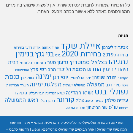
כל הזכויות שמורות לחברת עט תקשורת. אין לעשות שימוש בחומרים
המפורסמים באתר ללא אישור בכתב מבעלי האתר.
תגיות
איילת שקד
אביגדור ליברמן
אמיר אוחנה
אריה דרעי
בחירות
בנימין
בחירות 2020
בני גנץ
בחירות 2019
בנט
נתניהו
בצלאל סמוטריץ
הבית
גדעון סער
האיחוד הלאומי
היהודי
הימין החדש
הליכוד
הכנסת
הרב רפי פרץ
התפשטות
ימינה
כנסת
יוסי דגן
יהודה ושומרון
יולי אדלשטיין
כחול לבן
הקורונה
מפלגת ימינה
ממשלה
מירי רגב
ממשלת ישראל
משרד הבריאות
ליכוד
נפתלי בנט
נשיא המדינה
נתניהו
נשיא המדינה רובי ריבלין
קורונה
ראש הממשלה
עידית סילמן
צה"ל
עמיעד טאוב
ראובן ריבלין
ש"ס
שר הביטחון
תכנית המאה
ריבונות
אתרי עט תקשורת:
פוליטיקלי-פורטל פוליטיקה ישראלית
|
מקומי – אתר החדשות
המקומיות של ישראל
|
אתר הבילויים של ישראל- פורטל פנאי ונופש
|
חדשות סלבס –