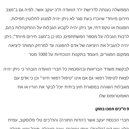
ממשלה נענתה לדרישת יו"ר הוועדה ח"כ יעקב אשר, לפיה גם ב"מצב
ירום מיוחד" שיוכרז בעת סגר לא ניתן יהיה למנוע לחלוטין תפילות,
פגנות או טקס דתי, אך ניתן יהיה לקבוע הגבלות על ההתקהלות בהם,
רבות הגבלה על מספר המשתתפים; כמו כן ב"מצב חירום מיוחד", ניתן
היה להגביל את היציאה של אדם להפגנה עד למרחק המותר ליציאה
קום המגורים, העומד בתקנות הנוכחיות על 1000 מטר
בקשת משרד הבריאות ובהסכמת כל חברי הוועדה הובהר כי ניתן יהיה
צאת לטיפול רפואי גם אם אינו "טיפול רפואי חיוני" וכן כי אדם עם
וגבלות השוהה במסגרת חוץ ביתית יוכל לבקר את הוריו או את
אפוטרופוס שלו
חוק:
ברי הכנסת יעקב אשר (יהדות התורה) והח"כים טלי פלוסקוב, עמית