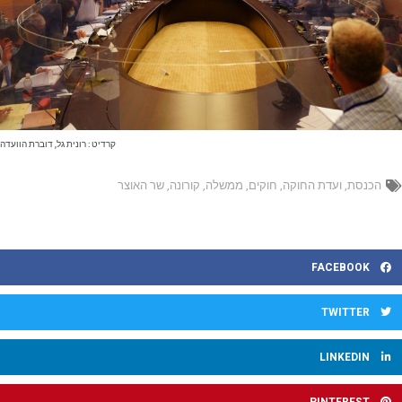
קרדיט : רונית גל, דוברת הוועדה
הכנסת
,
ועדת החוקה
,
חוקים
,
ממשלה
,
קורונה
,
שר האוצר
FACEBOOK
TWITTER
LINKEDIN