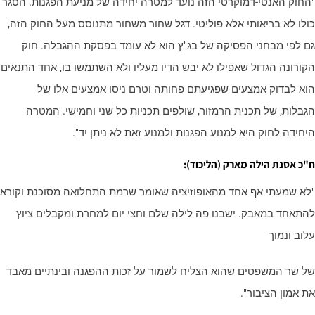
החוק האנטי-דמוקרטי הזה נועד למטרה יחידה של מניעת הפגנות. הסגר
ולו לא בריאותי אלא פוליטי. דגל שחור משחור מתנוסס מעל החוק הזה,
ם לפי מבחני הפסיקה של בג"ץ הוא לא עומד בפסקת ההגבלה. חוק
קורונה הגדול שאפילו לא יבש הדיו מעליו ולא השתמשו בו, אחד התנאים
וא לבדוק אמצעים שפגיעתם פחותה וטרם ניסו אמצעים אלו של
גבלות, של תכנית הרמזור, שולפים תכניות כל שני וחמישי. המטרה
יחידה לחוק היא למנוע הפגנות ולמנוע זאת לא ניתן יד".
"כ אסנת הילה מארק (הליכוד):
לא שמעתי אף אחד מהאופוזיציה שאומר שרמת התחלואה מסוכנת וקורא
התאחד במאבק. ישבנו פה לילה שלם וחצי יום למחרת ומקבלים ציוץ
לוב ונמוך
ל שר המשפטים שהוא הצליח לשמור על זכות ההפגנה ובינתיים מאבד
ת אמון הציבור".