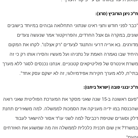
"כ ניצן הורוביץ (מרצ):
כבר לפני חודש וחצי ראינו שנתוני התחלואה גבוהים במיוחד בישובים
ונים, במקרה גם אצל החרדים, והפרויקטור אמר שנעשה צעדים
דורגים. בא אריה דרעי והתנגד לצעדים "רק אצלנו". לקחו את המקום
יחיד שבו נאמרה האמת על נתניהו ועל מעשיו והסירו אותו רק כי זה
שרת אינטרס של פוליטיקאים קטנוניים. אנחנו נכנסים לסגר ללא מערך
תי"ח, ללא מערך חקירות אפידמיולוגי, זה לא ישקם עסק אחד".
"כ יבגני סובה (ישראל ביתנו):
"פעם ראשונה ב-15 שנה שאני מסקר את המערכת הפוליטית שאני רואה
הכנסת במו ידיה מעניקה את הסמכות לממשלה. למה משאירים תחנת
לק וסוגרים שטיפת רכבים? למה לשני עו"ד אסור להישאר לעבוד
משרד? אין שום תכנית כלכלית לממשלה וזה מה שמשגע את האזרחים
העם".