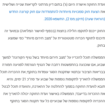
עדת החוקה אישרה היום (ג') בתום דיון מרתוני לקריאות שנייה ושלישית
ת
הצעת חוק סמכויות מיוחדות להתמודדות עם חוק קורונה החדש
וראת שעה) (תיקון מס 2), התשפא-2020.
חוק ייכנס לתוקפו הלילה בחצות (בכפוף לאישור המליאה) ובמועד זה
יכנס לתוקף הכרזה סטטוטורית על "מצב חירום מיוחד" כפי שמוצע
חוק.
ממשלה תוכל להכריז על "מצב חירום מיוחד בשל נגיף הקורונה" למשך
בוע, אם שוכנעה בהתפשטות רחבה של הנגיף הגורמת לפגיעה חמורה
בריאות הציבור ובתנאי שתקנות הסגר עומדות בתוקף; את ההכרזה תוכל
הממשלה להאריך לתקופות נוספות של שבוע עד סה"כ 21 ימים, והיא
ובא לוועדת החוקה בסמוך להחלטה על ההארכה, והוועדה תוכל לבטל
ת ההכרזה בדיעבד; הממשלה באישור ועדת החוקה יכולה להאריך את
הכרזה לתקופות נוספות של שבועיים כל עוד תקנות הסגר בתוקף