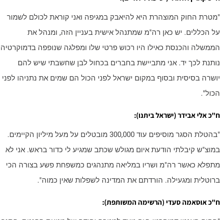
מטרת החוק המוצהרת היא להיאבק במגיפה ואני קוראת לכולם לשמור
ל הכללים. יש כאן רה"מ שמתנהל אישית בעניין הזה, ומנהל את
ממשלה והכנסת כאילו היו רכוש פרטי שלו ומפלגה שנופפה בדמוקרטיה
ותנת לכך יד. אני מתביישת בחברים בכחול לבן שחשבתי שיש להם
ושרה בסיסית ובסוף במקום ישראל לפני הכול הם שמים את נתניהו לפני
כול".
"כ אלי אבידר (ישראל ביתנו):
"בהטלת הסגר מוסיפים עוד 300,000 מובטלים על מעל מיליון הקיימים.
מוצ"ש קיבלתי הודעת איום מגולש שכתב שמגיע לי כדור בראש. אני לא
תפלא כאשר רה"מ ושריו במליאה מתנהגים כמשפחת פשע בצורה הכי
רוטלית ומגעילה. הורדתם את המדינה לשפלות שאין כמוה".
"כ אוסאמה סעדי (הרשימה המשותפת):