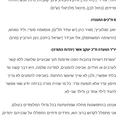
לוי, עוזי דיין (הליכוד), איתן גינזבורג, עינב קאבלה, מיכל וונש, תהלה
רידמן (כחול לבן), מיכאל מלכיאלי (ש"ס)
דו:
ואב סגלוביץ', מאיר כהן (יש עתיד תל"ם), אוסאמה סעדי, וליד טאהא,
הרשימה המשותפת), אלי אבידר (ישראל ביתנו), ניצן הורוביץ (מרצ)
ו"ר הוועדה ח"כ יעקב אשר (יהדות התורה):
עשרות רשויות צהובות הפכו אדומות תוך שבועיים שלושה ללא קשר
ערבים או חרדים. אכיפה להמונים, למדינה שלמה, היא דבר קשה עד
לתי אפשרי, ולכן לא שייך שיעשו החרגות. באכיפה להמונים לא צריך
יסון עדר אלא תופעת עדר. כל מי שהיה מורה בכיתה יודע שאי אפשר
הגיד לילד אחד כן ולילד שני לא.
נחנו בהתפשטות מחלה שמתעתעת בכל גדולי המלומדים בעולם.
ני מתפלל לקדוש ברוך הוא, וחרדים ודתיים התפללו על שכניהם יהודים,