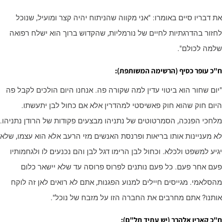
ת דבריו סיים באומרו: "אני מקווה שהניתוח יהיה קצר ומועיל, שנוכל
חזור בהדרגתיות לחיים של נורמליות, שהקדוש ברוך הוא ישלח רפואה
למה לכולם".
"כ עופר כסיף (הרשימה המשותפת):
יום שחור הוא ביטוי עדין למה שקורה פה. אנחנו היום הולכים לקבל פה
יום חוק שהוא חוק פאשיסטי למהדרין אלא אם כחול לבן יתעשתו.
לחכי הפנכה, הסמרטוטים של נתניהו מבצעים פקודות של הרודן נתניהו.
א מעניינות אותו בריאות ופרנסת האנשים מזי הרעב אלא הוא עצמו, שלא
גיע למשפט ולכלא. וכחול לבן הרימו דגל לבן והם נכנעים לו ולגחמותיו
עם אחר פעם. כל פעם נותנים לפרוס פרוסה עד שלא יישאר כלום
הסלאמי. מגייסים חיילים למנוע הפגנות, אתם לא רואים לאן זה לוקח
ותנו? אתם מחרבים את החברה הזו על מזבח של נוכל".
"כ קארין אלהרר (יש עתיד תל"ם):