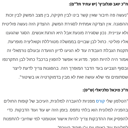
"כ יואב סגלוביץ' (יש עתיד תל"ם):
נעשה פה חיבור שאין קשר בינו לבין חקיקה, בין מצב המשק לבין זכות
הפגנה. אין הצדקה אמתית לסגירת המשק. ההצדק הזה נעשה פוליטית
לא עניינית. נכון שסגירה מונעת אבל היא הורגת אנשים. הסגר שהגענו
ליו פוליטי. כחול לבן שבויים בממשלה מטורללת וקואליציה מופרעת.
קנות הגבלת העבודה עוד לא הגיעו לדיון הוועדה ובעולם נורמאלי זה
מור היה להיות הפוך. מדוע אי אפשר להפגין ברכב? כחול לבן התקרנפו
בסוף הצביעו בעד הדבר המופרך הזה. בהפגנות צריך לדעת לייצר
סתומים ומי שלא עושה זאת לא מבין בדמוקרטיה או בשיטור".
"כ מיכאל מלכיאלי (ש"ס):
הטלפון שלי
קורס
מפניות להעברה למלונית, העיכוב של קופות החולים
הפניה למלונית הוא בלתי נתפס. בזמן הזה יש עוד ועוד הדבקות. כדי
הפסיק את ההדבקות צריך להיות אישור אוטומטי למי שחיובי להתפנות
מלונית עוד באותו יום ע"י פיקוד העורף".