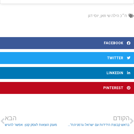
ח״כ הילה שי וזאן
,
יוסי דגן
FACEBOOK
TWITTER
LINKEDIN
PINTEREST
הקודם
הבא
בראש קבוצת הידידות עם ישראל-גרמניה:ח"כ חרדי וח"כית דרוזית
מענק הוצאות לעסק קטן- אפשר להגיש