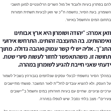
הם בפתרון בעיות ולעבוד אל מול השרים הרלוונטיים למען תושבי
שומרון. בעת הסיור, נחשפה ח״כ שי וזאן לבעיות תשתית חמורות
תחום המים והחשמל באיזור.
זאן אמרה: ״יהודה ושומרון היא ארץ אבותינו
אימהותינו. בה התעצבה זהותינו. התרחשו אירועי
תנ״ך. אליה יש לי קשר עמוק ואהבה גדולה. מתוך
חושה זו. משהתאפשר לחזור לעשות סיורי שטח.
דעתי שאני חייבת להגיע לשומרון במהרה.
מהלך הסיור נחשפתי לבעלי עסקים שנלחמים בגבורהץ בשביל לשמור
ל העסק. ולא להוציא עובדים לחל״ת לאור המשבר. פגשתי מתיישבים
רכיים וציוניים. שחיים עם בעיות חוזרותץ במים וחשמל ב״יישובים
עירים״- מצב בלתי נסבל. שיש לטפלו במהרה.