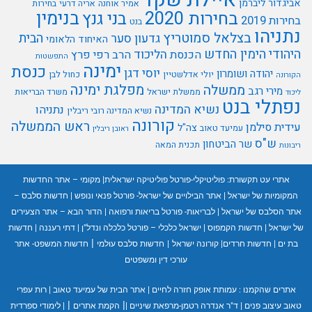
אביגדור ליברמן
אמיר אוחנה
אריה דרעי
בחירות
בנימין
בחירות 2020
בני גנץ
בחירות 2019
בנט
נתניהו
בצלאל סמוטריץ
הבית
גדעון סער
האיחוד הלאומי
היהודי
הימין החדש
הליכוד
הכנסת
הרב רפי פרץ
התפשטות
ימינה
כנסת
יוסי דגן
יהודה ושומרון
יולי אדלשטיין
כחול לבן
הקורונה
מפלגת ימינה
ממשלה
מירי רגב
ממשלת ישראל
משרד הבריאות
ליכוד
נפתלי בנט
נשיא המדינה
נתניהו
נשיא המדינה רובי ריבלין
קורונה
ראש הממשלה
עידית סילמן
צה"ל
עמיעד טאוב
ראובן ריבלין
ש"ס
שר הביטחון
תכנית המאה
ריבונות
אתרי עט תקשורת:
פוליטיקלי-פורטל פוליטיקה ישראלית
|
מקומי – אתר החדשות
המקומיות של ישראל
|
אתר הבילויים של ישראל- פורטל פנאי ונופש
|
חדשות סלבס –
אתר הסלבס של ישראל
|
לבריאות- פורטל בריאות ורפואה
|
הדור הבא – אתר הצעירים
של ישראל
|
חדשות הקמפוס
|
ישראל כלכלי – פורטל כלכלה ונדל"ן
|
דתי רעננה
|
חדשות
|
בת ים
|
חדשות חרדים
|
קורונה ישראל
|
חדשות סלבס עולמי
חדשות המשפט- אתר
עורכי דין ומשפטים
אתרים שהקמנו :
עמותת אופק חזרה לחיים
|
אתר הבית של עמיעד טאוב
|
רות עפרי
|
|
טאוב עיצוב פנים
|
ד"ר אנדרה רטמן-מרפאת שיניים
|
הקמת אתרים
|
לימודי ספרדית