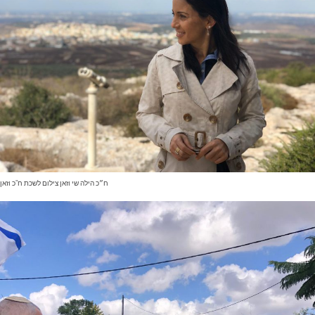
ח״כ הילה שי וזאן צילום לשכת ח"כ וזאן