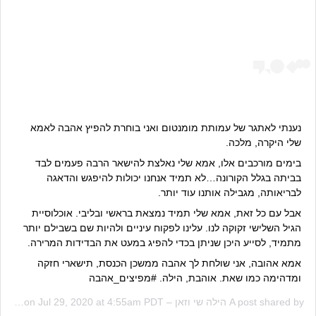
נענתי לאתגר של עמותת מומנטום ואני בוחרת להפיץ אהבה לאמא
שלי היקרה, מלכה.
בימים מורכבים אלו, אמא שלי נאלצת להישאר הרבה פעמים לבד
בביתה בגלל הקורונה…לא תמיד אנחנו יכולות להיפגש והדאגה
לבריאותה, מגבילה אותנו עוד יותר.
אבל עם כל זאת, אמא שלי תמיד נמצאת בראשי ובליבי. אוכלוסיית
הגיל השלישי זקוקה לנו. עלינו לפקוח עיניים ולהיות שם בשבילם יותר
מתמיד, לסייע היכן שניתן בכדי להפיג במעט את הבדידות המרירה.
אמא אהובה, אני שולחת לך אהבה ממשכן הכנסת, תישארי חזקה
ומדהימה כמו שאת. אוהבת, הילה. #מפיצים_אהבה
A post shared by
הילה שי וזאן – Hila Shay Vazan
Jul 29, 2020 at 4:55am PDT
(@hilashayvazan) on