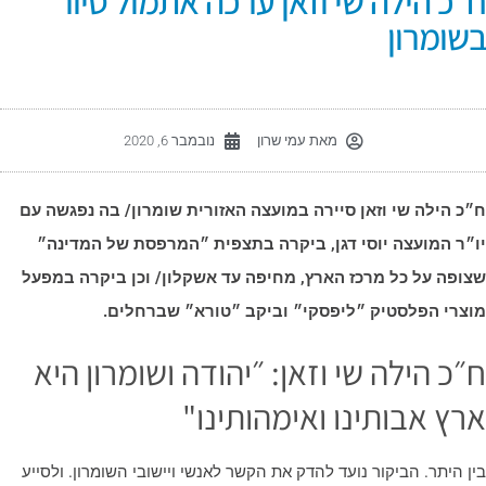
״כ הילה שי וזאן ערכה אתמול סיור
שומרון
מאת
עמי שרון
נובמבר 6, 2020
״כ הילה שי וזאן סיירה במועצה האזורית שומרון/ בה נפגשה עם
ו״ר המועצה יוסי דגן, ביקרה בתצפית ״המרפסת של המדינה״
צופה על כל מרכז הארץ, מחיפה עד אשקלון/ וכן ביקרה במפעל
וצרי הפלסטיק ״ליפסקי״ וביקב ״טורא״ שברחלים.
״כ הילה שי וזאן: ״יהודה ושומרון היא
רץ אבותינו ואימהותינו"
ין היתר. הביקור נועד להדק את הקשר לאנשי ויישובי השומרון. ולסייע