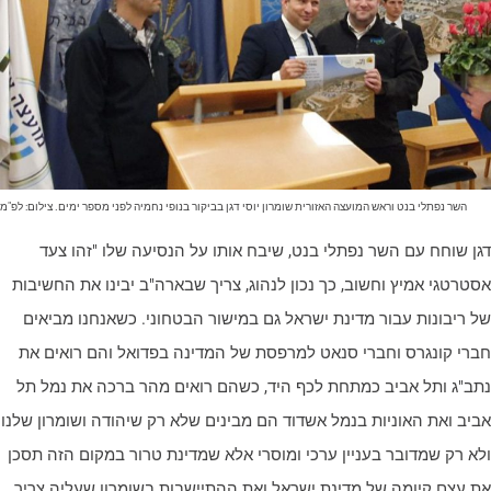
השר נפתלי בנט וראש המועצה האזורית שומרון יוסי דגן בביקור בנופי נחמיה לפני מספר ימים. צילום: לפ"מ
גן שוחח עם השר נפתלי בנט, שיבח אותו על הנסיעה שלו "זהו צעד
סטרטגי אמיץ וחשוב, כך נכון לנהוג, צריך שבארה"ב יבינו את החשיבות
ל ריבונות עבור מדינת ישראל גם במישור הבטחוני. כשאנחנו מביאים
ברי קונגרס וחברי סנאט למרפסת של המדינה בפדואל והם רואים את
תב"ג ותל אביב כמתחת לכף היד, כשהם רואים מהר ברכה את נמל תל
ביב ואת האוניות בנמל אשדוד הם מבינים שלא רק שיהודה ושומרון שלנו
לא רק שמדובר בעניין ערכי ומוסרי אלא שמדינת טרור במקום הזה תסכן
ת עצם קיומה של מדינת ישראל ואת ההתיישבות בשומרון שעליה צריך