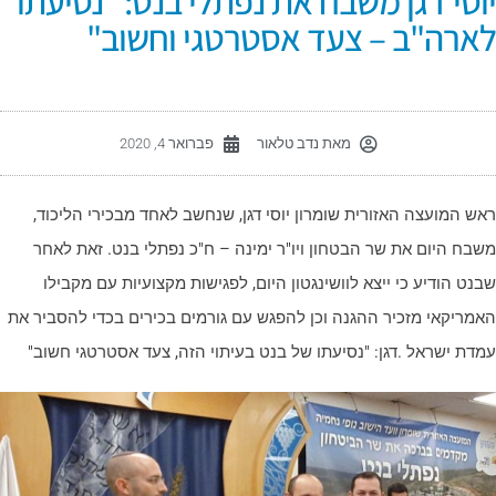
וסי דגן משבח את נפתלי בנט: "נסיעתו
ארה"ב – צעד אסטרטגי וחשוב"
מאת
נדב טלאור
פברואר 4, 2020
אש המועצה האזורית שומרון יוסי דגן, שנחשב לאחד מבכירי הליכוד,
שבח היום את שר הבטחון ויו"ר ימינה – ח"כ נפתלי בנט. זאת לאחר
בנט הודיע כי ייצא לוושינגטון היום, לפגישות מקצועיות עם מקבילו
אמריקאי מזכיר ההגנה וכן להפגש עם גורמים בכירים בכדי להסביר את
מדת ישראל .דגן: "נסיעתו של בנט בעיתוי הזה, צעד אסטרטגי חשוב"