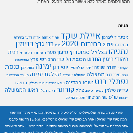
המפורסמים באתר ללא אישור בכתב מבעלי האתר.
תגיות
איילת שקד
אביגדור ליברמן
אמיר אוחנה
אריה דרעי
בחירות
בנימין
בחירות 2020
בני גנץ
בחירות 2019
בנט
נתניהו
בצלאל סמוטריץ
הבית
גדעון סער
האיחוד הלאומי
היהודי
הימין החדש
הליכוד
הכנסת
הרב רפי פרץ
התפשטות
ימינה
כנסת
יוסי דגן
יהודה ושומרון
יולי אדלשטיין
כחול לבן
הקורונה
מפלגת ימינה
ממשלה
מירי רגב
ממשלת ישראל
משרד הבריאות
ליכוד
נפתלי בנט
נשיא המדינה
נתניהו
נשיא המדינה רובי ריבלין
קורונה
ראש הממשלה
עידית סילמן
צה"ל
עמיעד טאוב
ראובן ריבלין
ש"ס
שר הביטחון
תכנית המאה
ריבונות
אתרי עט תקשורת:
פוליטיקלי-פורטל פוליטיקה ישראלית
|
מקומי – אתר החדשות
המקומיות של ישראל
|
אתר הבילויים של ישראל- פורטל פנאי ונופש
|
חדשות סלבס –
אתר הסלבס של ישראל
|
לבריאות- פורטל בריאות ורפואה
|
הדור הבא – אתר הצעירים