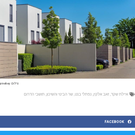
צילום: pixabay
איילת שקד
,
זאב אלקין
,
נפתלי בנט
,
שר הבינוי והשיכון
,
תושבי הדרום
FACEBOOK