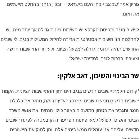
וריון אמר 'שבנגב ייבחן העם בישראל' – ובכן, אנחנו בהחלט מיישמים
ת חזונו.
יישוב הנגב ותפיסת הקרקע יש חשיבות ציונית גדולה אך יותר מזה. יש
החלטה הזו חשיבות אסטרטגית אדירה לחיזוק המשילות בנגב. ליישובים
חדשים תהיה תרומה גדולה למפעל הציוני. ולעידוד התיישבות חדשה
צעירה. ברכות לנגב ולמדינת ישראל".
ר הבינוי והשיכון, זאב אלקין:
קידום הקמת יישובים חדשים בנגב הינו חזון ההתיישבות הציונית. הקמת
ישובים חדשים תניע תושבים ממרכז הארץ דרומה, תחזק את כלכלת
נגב ותגביר את בטחון התושבים באזור כולו. הנחיתי את אנשי משרד
בינוי והשיכון לפועל למען פיתוח הפריפריה הן במטרה לפתח יישובים
דשים. עליהם אנו עומלים ממש בימים אלה. והן לחזק את היישובים