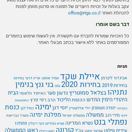
בהתאם לסעיף 27א' לחוק זכויות היוצרים כל אדם הרואה עצמו נפגע
עקב בעלות על זכויות היוצרים של תמונה או סרטון מוזמן לפנות
להנהלת האתר
rtgs.co.il
office@
דבר בשם אומרו
כל הזכויות שמורות לחברת עט תקשורת. אין לעשות שימוש בחומרים
המפורסמים באתר ללא אישור בכתב מבעלי האתר.
תגיות
איילת שקד
אביגדור ליברמן
אמיר אוחנה
אריה דרעי
בחירות
בנימין
בחירות 2020
בני גנץ
בחירות 2019
בנט
נתניהו
בצלאל סמוטריץ
הבית
גדעון סער
האיחוד הלאומי
היהודי
הימין החדש
הליכוד
הכנסת
הרב רפי פרץ
התפשטות
ימינה
כנסת
יוסי דגן
יהודה ושומרון
יולי אדלשטיין
כחול לבן
הקורונה
מפלגת ימינה
ממשלה
מירי רגב
ממשלת ישראל
משרד הבריאות
ליכוד
נפתלי בנט
נשיא המדינה
נתניהו
נשיא המדינה רובי ריבלין
קורונה
ראש הממשלה
עידית סילמן
צה"ל
עמיעד טאוב
ראובן ריבלין