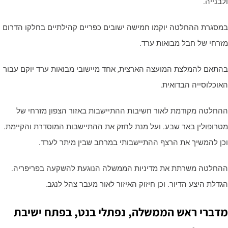
לבנייה.
מסגרת ההחלטה יוקמו חמישה ישובים כפריים קהילתיים בחלקו הדרום
זרחי של חבל מבואות ערד.
התאם להמלצת המועצה הארצית, אחד מיישובי מבואות ערד יוקם עבור
אוכלוסייה הבדואית.
החלטה מקודמת לאור חשיבות ההתיישבות באזור הצפון מזרחי של
טרופולין באר שבע. ועל מנת לחזק את ההתיישבות המוסדרת והקיימת.
כן להמשיך את הרצף ההתיישבותי במרחב שבין מיתר לערד.
החלטה משרתת את מדיניות הממשלה הנוגעת להשקעה בפריפריה.
גדלת היצע הדיור. וכן חיזוק האיזור לאור מעבר צהל לנגב.
דברי ראש הממשלה, נפתלי בנט, בפתח ישיבת