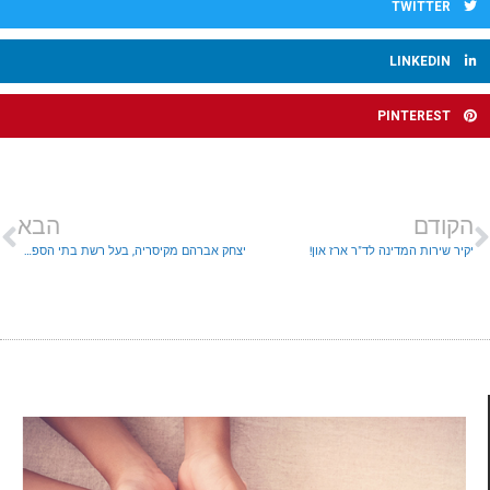
TWITTER
LINKEDIN
PINTEREST
הקודם
הבא
יקיר שירות המדינה לד"ר ארז און!
יצחק אברהם מקיסריה, בעל רשת בתי הספר לנהיגה "איציק אברהם" נעצר על העלמת מס