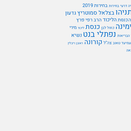
בחירות 2019
ה דרעי
בחירות
תניהו
בצלאל סמוטריץ
גדעון
הליכוד
הכנסת
הרב רפי פרץ
מינה
כנסת
מירי
כחול לבן
ליכוד
נפתלי בנט
נשיא
הבריאות
קורונה
צה"ל
עמיעד טאוב
ראובן ריבלין
אה