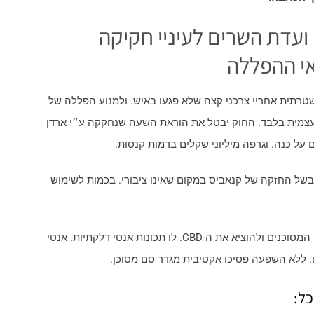
ועדת השרים לעיניי חקיקה
י ההפללה
תית אחריי צרכני קצה שלא פגעו באיש. ולמנוע הפללה של
 עצמית בלבד. החוק יבטל את הוראת השעה שנחקקה ע״י ארדן
ל כנה. וגרפה מיליוני שקלים בדמות קנסות.
בשל החזקה של קנאביס במקום שאינו ציבורי. בכמות לשימוש
עוד ההצעה קובעת כי יש לתקן את פקודת הסמים המסוכנים ולהוציא את ה-CBD. לו תכונות אנטי דלקתיות. אנטי
ם. ללא השפעה פסיכו אקטיבית מגדר סם מסוכן.
כל: