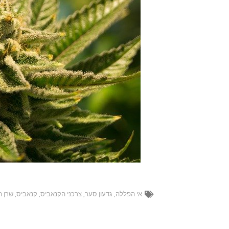
אי הפללה
,
גדעון סער
,
צרכני הקנאביס
,
קנאביס
,
שרן 