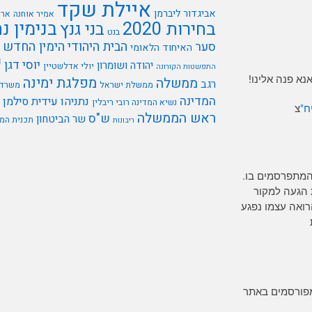
איילת שקד
אביגדור ליברמן
אמיר אוחנה
ארי
בנימין נ
בחירות 2020
בני גנץ
בנט
הבית היהודי
הימין החדש
סער
האיחוד הלאומי
י
יוסי דגן
יהודה ושומרון
יולי אדלשטיין
התפשטות הקורונה
א פנה אלינו!
מפלגת ימינה
ממשלה
רגב
ממשלת ישראל
משרד 
המדינה
נתניהו
עידית סילמן
נשיא המדינה רובי ריבלין
ח"
צ
ראש הממשלה
ש"ס
שר הביטחון
תכנית המ
ריבונות
המתפרסמים בו.
 הגעה למקור
רים כל אדם הרואה עצמו נפגע
מפורסמים באתר