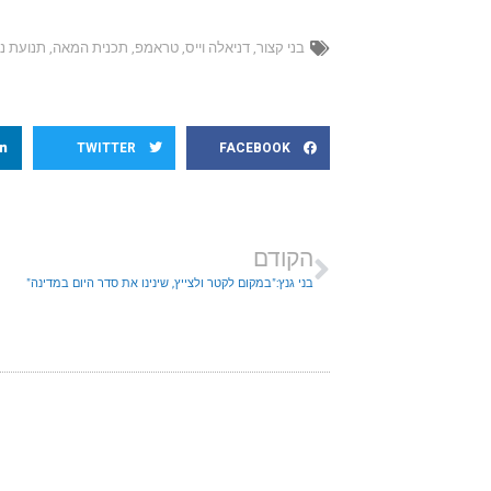
בני קצור
,
דניאלה וייס
,
טראמפ
,
תכנית המאה
,
תנועת נ
TWITTER
FACEBOOK
הקודם
בני גנץ:"במקום לקטר ולצייץ, שינינו את סדר היום במדינה"