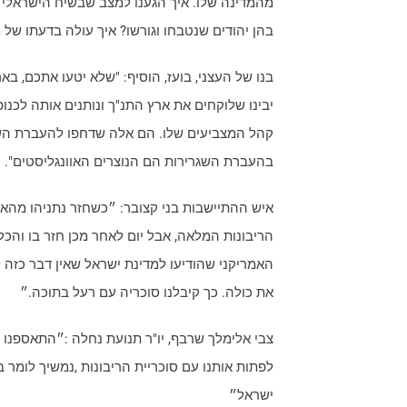
מהמדינה שלו. איך הגענו למצב שבשיח הישראלי מ
בהן יהודים שנטבחו וגורשו? איך עולה בדעתו של 
בנו של העצני, בועז, הוסיף: "שלא יטעו אתכם, בא
יבינו שלוקחים את ארץ התנ"ך ונותנים אותה לכנופ
קהל המצביעים שלו. הם אלה שדחפו להעברת השגר
בהעברת השגרירות הם הנוצרים האוונגליסטים".
איש ההתיישבות בני קצובר: ״כשחזר נתניהו מהאו
הריבונות המלאה, אבל יום לאחר מכן חזר בו והכ
האמריקני שהודיעו למדינת ישראל שאין דבר כזה
את כולה. כך קיבלנו סוכריה עם רעל בתוכה.״
צבי אלימלך שרבף, יו"ר תנועת נחלה :״התאספנו פ
לפתות אותנו עם סוכריית הריבונות ,נמשיך לומר ב
ישראל״