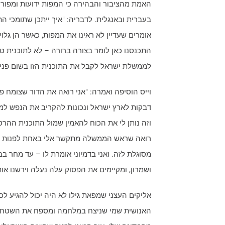
האמת מהציבור והבהירה כי המפות ידועות ומפור
בעברית ובאנגלית. לדבריה: "איך ייתכן שתומכי הת
אומרים שעדיין לא ראינו את המפות, כאשר הן גלוי
התכנסנו כאן לומר בצורה ברורה – לא לתוכנית ט
לממשלת ישראל לקבל את התוכנית הזו בשום פנים 
וייס הוסיפה ואמרה: "אני רואה את הדור שצומח פה
דבקות לארץ ישראל ונכונות להקריב את הנפש למ
וזה נותן לי את הכוח להאמין שמול התוכנית ההרס
רואה שראש הממשלה מתקשר אלי באחת לפנות בוק
מסוגלת לזה. ואני בדמיוני אומרת לו – עד מחר ב
ושמרון, ומקיימים את הפסוק עלה נעלה וירשנו אותה
אליקים העצני שמפאת גילו לא היה יכול להגיע לכ
האנושית שמי שניצח במלחמה ומספח את השטחים 