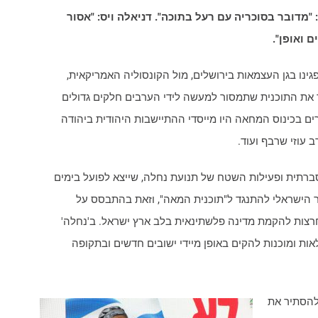
"מדובר בסוכריה עם רעל בתוכה". דניאלה ויס: "אסור
 ואופן".
ינו בגן העצמאות בירושלים, מול הקונסוליה האמריקאית,
 את התוכנית שתמסור למעשה לידי הערבים חלקים גדולים
רים בכינוס המחאה היו מייסדי ההתיישבות היהודית ביהודה
ב עוזי שרבף ועוד.
ברתית ופעילות השטח של תנועת נחלה, שייצא לפועל בימים
 הישראלי להתנגד ל"תוכנית המאה", וזאת בהתבסס על
רצות להקמת מדינה פלשתינאית בלב ארץ ישראל. ב'נחלה'
 משפחות ממתינות לאות ומוכנות להקים באופן מיידי ישובים חדשים ובתקופה
להסתיר את