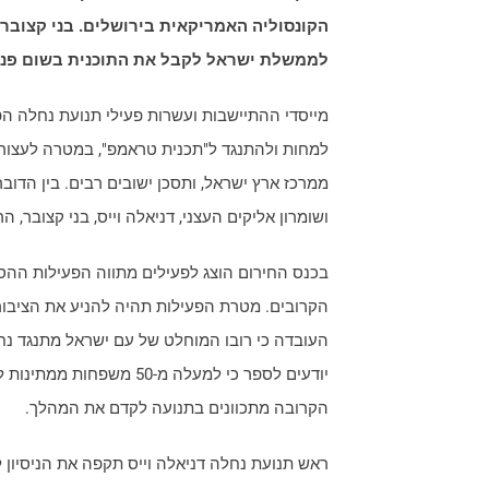
הקונסוליה האמריקאית בירושלים. בני קצובר: 
לממשלת ישראל לקבל את התוכנית בשום פנים
מייסדי ההתיישבות ועשרות פעילי תנועת נחלה הפג
למחות ולהתנגד ל"תכנית טראמפ", במטרה לעצור
ממרכז ארץ ישראל, ותסכן ישובים רבים. בין הדוב
ושומרון אליקים העצני, דניאלה וייס, בני קצובר, הר
בכנס החירום הוצג לפעילים מתווה הפעילות ההס
הקרובים. מטרת הפעילות תהיה להניע את הציבור
העובדה כי רובו המוחלט של עם ישראל מתנגד נח
יודעים לספר כי למעלה מ-50
הקרובה מתכוונים בתנועה לקדם את המהלך.
ראש תנועת נחלה דניאלה וייס תקפה את הניסיון 