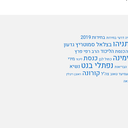
בחירות 2019
ה דרעי
בחירות
תניהו
בצלאל סמוטריץ
גדעון
הליכוד
הכנסת
הרב רפי פרץ
מינה
כנסת
מירי
כחול לבן
ליכוד
נפתלי בנט
נשיא
הבריאות
קורונה
צה"ל
עמיעד טאוב
ראובן ריבלין
אה