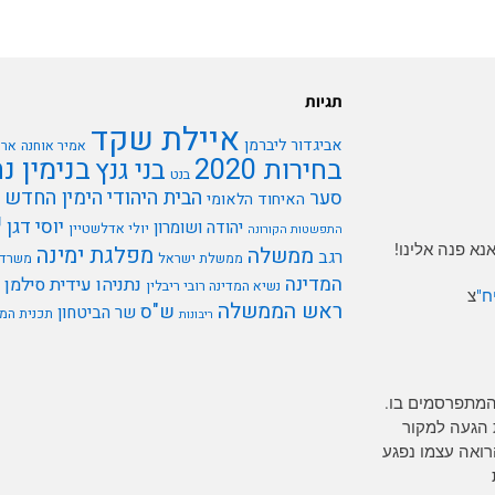
תגיות
איילת שקד
אביגדור ליברמן
אמיר אוחנה
ארי
בנימין נ
בחירות 2020
בני גנץ
בנט
הבית היהודי
הימין החדש
סער
האיחוד הלאומי
י
יוסי דגן
יהודה ושומרון
יולי אדלשטיין
התפשטות הקורונה
א פנה אלינו!
מפלגת ימינה
ממשלה
רגב
ממשלת ישראל
משרד 
המדינה
נתניהו
עידית סילמן
נשיא המדינה רובי ריבלין
ח"
צ
ראש הממשלה
ש"ס
שר הביטחון
תכנית המ
ריבונות
המתפרסמים בו.
 הגעה למקור
רים כל אדם הרואה עצמו נפגע