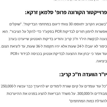
רוייקטור הקורונה פרופ' סלמאן זרקא:
"בשבוע הקרוב יתווספו 30 צוותי דיגום במתחמי הבדיקות". "שוקלים
אפשרות לזימון תורים לבדיקות PCR בפקע"ר כדי להקל על הציבור". הוא
ענה לבקשת היו"ר ח"כ קריב והודיע בדיקות האנטיגן שייערכו בערב
כיפור לא יוגבלו ל-24 שעות אלא יהיו תקפות ל-36 שעות, עד ליציאת הצום.
עוד אמר כי יבחן את ההצעה לבדיקת אנטיגן בכניסה לבידוד ו-PCR
יציאה.
ו"ר הוועדה ח"כ קריב:
"כל עוד עומדים על קיום שגרת לימודים יש להיערך כבר עכשיו ל-250,000
מבודדים ול-300,000. על משרד הבריאות להציג בפנינו את ההיערכות
הגדלת כמות המתחמים"