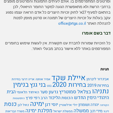
וסרטונים המתפרסמים בו. אולם לעיתים התמונות והסרטונים מופצים
ברחבי הרשת ולא מתאפשרת הגעה למקור החומר הויזאולי, לכן
בהתאם לסעיף 27א' לחוק זכויות היוצרים כל אדם הרואה עצמו נפגע
עקב בעלות על זכויות היוצרים של תמונה או סרטון מוזמן לפנות
להנהלת האתר
rtgs.co.il
office@
דבר בשם אומרו
כל הזכויות שמורות לחברת עט תקשורת. אין לעשות שימוש בחומרים
המפורסמים באתר ללא אישור בכתב מבעלי האתר.
תגיות
איילת שקד
אביגדור ליברמן
אמיר אוחנה
אריה דרעי
בחירות
בנימין
בחירות 2020
בני גנץ
בחירות 2019
בנט
נתניהו
בצלאל סמוטריץ
הבית
גדעון סער
האיחוד הלאומי
היהודי
הימין החדש
הליכוד
הכנסת
הרב רפי פרץ
התפשטות
ימינה
כנסת
יוסי דגן
יהודה ושומרון
יולי אדלשטיין
כחול לבן
הקורונה
מפלגת ימינה
ממשלה
מירי רגב
ממשלת ישראל
משרד הבריאות
ליכוד