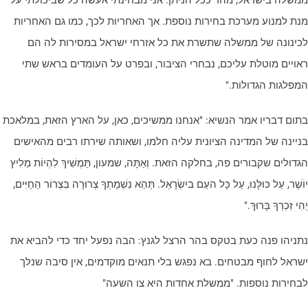
משלה בישראל, מהר ככל הניתן. אני מבחינתי אעשה כל שביכולתי על
נת למנוע מערכת בחירות נוספת. אך האחריות לכך, כמו גם האחריות
כינונה של ממשלה שתשרת את כל אזרחי ישראל במסירות לה הם
אויים מוטלת עליכם, נבחרי הציבור, ובפרט על העומדים בראש שתי
מפלגות הגדולות."
תום דבריו אמר הנשיא: "אנחנו ממשיכים, כאן, על הארץ הזאת, במלאכת
ניינה של המדינה הציונית עליה חלמו, ושאותה שירתו רבים מהאישים
דולים שקבורים פה, בחלקה הזאת. וְאַתָּה, שמעון, תַּמְשִׁיךְ לִהְיוֹת מֵלִיץ
ֹשֶׁר, עַל כּוּלָּנוּ, עַל כָּל העַם ביִשְׂרָאֵל. תְּהֵא נִשְׁמָתְךָ צְרוּרָה בִּצְרוֹר הַחַיִּים,
הִי זִכְרְךָ בָּרוּךְ."
תניהו פנה כעת בטקס בהר הרצל לגנץ: הבה נפעל יחד כדי להביא את
שראל לחוף מבטחים. בא נפגש בלי תנאים מוקדמים, אין סיבה שנלך
בחירות נוספות. "ממשלת אחדות היא צו השעה"