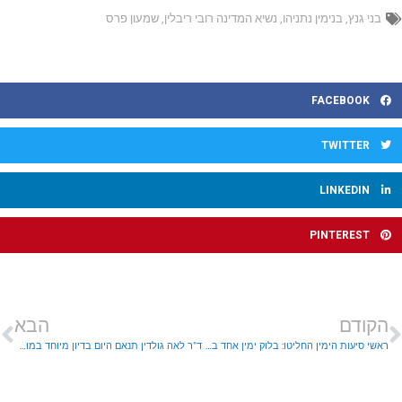
בני גנץ
,
בנימין נתניהו
,
נשיא המדינה רובי ריבלין
,
שמעון פרס
FACEBOOK
TWITTER
LINKEDIN
PINTEREST
הקודם
הבא
ראשי סיעות הימין החליטו: בלוק ימין אחד בהובלת נתניהו
ד"ר לאה גולדין תנאם היום בדיון מיוחד במועצת זכויות האדם של האו"ם בז'נבה