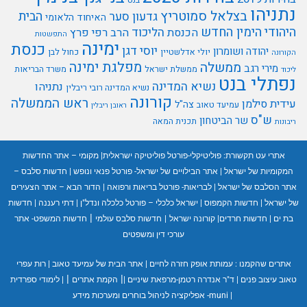
נתניהו
בצלאל סמוטריץ
הבית
גדעון סער
האיחוד הלאומי
היהודי
הימין החדש
הליכוד
הכנסת
הרב רפי פרץ
התפשטות
ימינה
כנסת
יוסי דגן
יהודה ושומרון
יולי אדלשטיין
כחול לבן
הקורונה
מפלגת ימינה
ממשלה
מירי רגב
ממשלת ישראל
משרד הבריאות
ליכוד
נפתלי בנט
נשיא המדינה
נתניהו
נשיא המדינה רובי ריבלין
קורונה
ראש הממשלה
עידית סילמן
צה"ל
עמיעד טאוב
ראובן ריבלין
ש"ס
שר הביטחון
תכנית המאה
ריבונות
אתרי עט תקשורת:
פוליטיקלי-פורטל פוליטיקה ישראלית
|
מקומי – אתר החדשות
המקומיות של ישראל
|
אתר הבילויים של ישראל- פורטל פנאי ונופש
|
חדשות סלבס –
אתר הסלבס של ישראל
|
לבריאות- פורטל בריאות ורפואה
|
הדור הבא – אתר הצעירים
של ישראל
|
חדשות הקמפוס
|
ישראל כלכלי – פורטל כלכלה ונדל"ן
|
דתי רעננה
|
חדשות
|
בת ים
|
חדשות חרדים
|
קורונה ישראל
|
חדשות סלבס עולמי
חדשות המשפט- אתר
עורכי דין ומשפטים
אתרים שהקמנו :
עמותת אופק חזרה לחיים
|
אתר הבית של עמיעד טאוב
|
רות עפרי
|
|
טאוב עיצוב פנים
|
ד"ר אנדרה רטמן-מרפאת שיניים
|
הקמת אתרים
|
לימודי ספרדית
|
muni- אפליקציה לניהול בוחרים ומערכות מידע