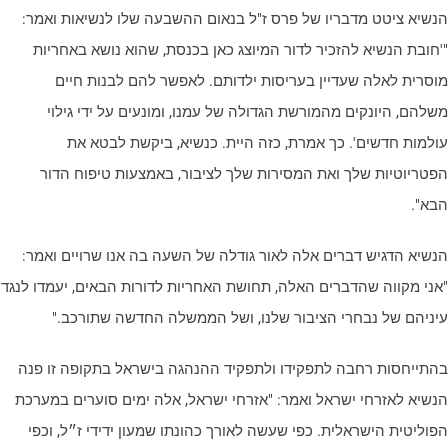
נשיא ציטט מדבריו של פרס ז"ל בנאום ההשבעה שלו לנשיאות ואמר:
'חובת הנשיא להזכיר לדור המיוצג כאן בכנסת, שהוא נושא באחריות
וסרית לאלה שעדיין בעריסות ילדותם. לאפשר להם לבנות חיים
שלהם, היונקים מהמורשת הגדולה של עמנו, ומונעים על ידי גילוי
ולמות חדשים'. כך אמרת, כזה היית. כנשיא, ביקשת לבטא את
פטריוטיות שלך ואת המסירות שלך לציבור, באמצעות טיפוח הדור
בא".
נשיא הדגיש דברים אלה לאור גודלה של השעה בה אנו שרויים ואמר:
אני מקווה שהדברים האלה, תחושת האחריות לדורות הבאים, יעמדו לנגד
יניהם של נבחרי הציבור שלנו, ושל הממשלה החדשה שתורכב."
התייחסות רחבה לתפקידו ולתפקיד ההנהגה בישראל בתקופה זו פנה
נשיא לאזרחי ישראל ואמר: "אזרחי ישראל, אלה ימים סוערים במערכת
פוליטית הישראלית. כפי שעשה לאורך כהונתו שמעון ידידי ז״ל, וכפי