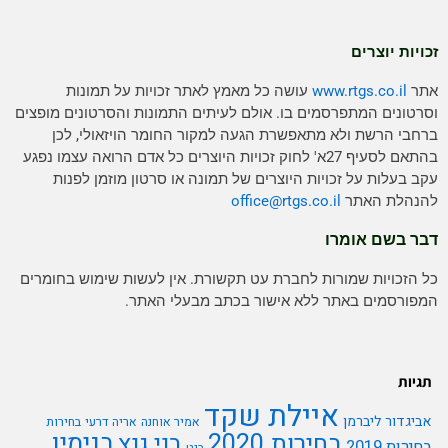
זכויות יוצרים
אתר
www.rtgs.co.il
עושה כל מאמץ לאתר זכויות על תמונות
וסרטונים המתפרסמים בו. אולם לעיתים התמונות והסרטונים מופצים
ברחבי הרשת ולא מתאפשרת הגעה למקור החומר הויזאולי, לכן
בהתאם לסעיף 27א' לחוק זכויות היוצרים כל אדם הרואה עצמו נפגע
עקב בעלות על זכויות היוצרים של תמונה או סרטון מוזמן לפנות
להנהלת האתר
rtgs.co.il
office@
דבר בשם אומרו
כל הזכויות שמורות לחברת עט תקשורת. אין לעשות שימוש בחומרים
המפורסמים באתר ללא אישור בכתב מבעלי האתר.
תגיות
איילת שקד
אביגדור ליברמן
אמיר אוחנה
אריה דרעי
בחירות
בנימין
בחירות 2020
בני גנץ
בחירות 2019
בנט