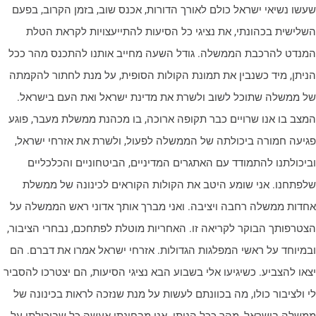
עשו נשיאי ישראל כולם לאורך הדורות, אכנס שוב, בזמן הקרוב, בפעם
שלישית בכהונתי, את נציגי כל הסיעות להתייעצויות לקראת הטלת
מנדט להרכבת הממשלה. גודל השעה מחייב אותנו להתכנס מהר ככל
ניתן, מיד כשנבין את תמונת הקולות הסופית, על מנת לחתור להקמתה
ל ממשלה שתוכל לשוב ולשרת את מדינת ישראל ואת העם בישראל.
מצב בו אנו שרויים כבר תקופה ארוכה, בו מכהנת ממשלת מעבר, פוגע
גיעה חמורה ביכולתה של הממשלה לפעול, ולשרת את אזרחי ישראל,
ביכולתנו להתמודד עם האתגרים המדיניים, הביטחוניים והכלכליים
לפתחנו. אני שומע היטב את הקולות הקוראים לכינונה של ממשלת
חדות ממשלה רחבה ויציבה. ואני מברך אותך אדוני ראש הממשלה על
צטרפותך הבוקר לקריאה זו. האחריות מוטלת לפתחכם, נבחרי הציבור,
במיוחד על ראשי המפלגות הגדולות. אזרחי ישראל אמרו את דברם. הם
צאו להצביע. כשיגיעו אלי בשבוע הבא נציגי הסיעות, הם יצטרכו להסביר
י ולציבור כולו, מה בכוונתם לעשות על מנת שנזכה לראות בכינונה של