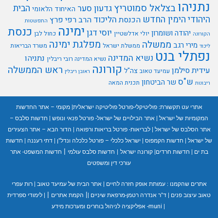
נתניהו
בצלאל סמוטריץ
הבית
גדעון סער
האיחוד הלאומי
היהודי
הימין החדש
הליכוד
הכנסת
הרב רפי פרץ
התפשטות
ימינה
כנסת
יוסי דגן
יהודה ושומרון
יולי אדלשטיין
כחול לבן
הקורונה
מפלגת ימינה
ממשלה
מירי רגב
ממשלת ישראל
משרד הבריאות
ליכוד
נפתלי בנט
נשיא המדינה
נתניהו
נשיא המדינה רובי ריבלין
קורונה
ראש הממשלה
עידית סילמן
צה"ל
עמיעד טאוב
ראובן ריבלין
ש"ס
שר הביטחון
תכנית המאה
ריבונות
אתרי עט תקשורת:
פוליטיקלי-פורטל פוליטיקה ישראלית
|
מקומי – אתר החדשות
המקומיות של ישראל
|
אתר הבילויים של ישראל- פורטל פנאי ונופש
|
חדשות סלבס –
אתר הסלבס של ישראל
|
לבריאות- פורטל בריאות ורפואה
|
הדור הבא – אתר הצעירים
של ישראל
|
חדשות הקמפוס
|
ישראל כלכלי – פורטל כלכלה ונדל"ן
|
דתי רעננה
|
חדשות
|
בת ים
|
חדשות חרדים
|
קורונה ישראל
|
חדשות סלבס עולמי
חדשות המשפט- אתר
עורכי דין ומשפטים
אתרים שהקמנו :
עמותת אופק חזרה לחיים
|
אתר הבית של עמיעד טאוב
|
רות עפרי
|
|
טאוב עיצוב פנים
|
ד"ר אנדרה רטמן-מרפאת שיניים
|
הקמת אתרים
|
לימודי ספרדית
|
muni- אפליקציה לניהול בוחרים ומערכות מידע