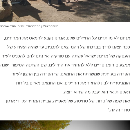
משפחת גולדין במסדר הדר. צילום: יהודה שארבני
נחנו לא מוותרים על החיילים שלנו, אנחנו נקבע לחמאס את המחירים,
כה יצאנו לדרך בברכתו של רהמ יצאנו לתכנית, עד שהיה האירוע של
עסקה של מדינת ישראל עשתה עם טורקיה ואז נתנו להם להכניס לעזה
מצעים הומניטריים ללא להחזיר את החיילים. שם השתנה הסיפור. ישנה
פרדה בעייתית שמשרתת את החמאס, שי הפרדה בין הרצון לעזור
ומניטריית לבין להחזיר את החיילים. אם החמאס מאיים בלירות
אקטות, אז הוא יקבל מה שהוא רוצה.
את שפה של טרור, של סחיטה, של מאפייה. גביית המחיר על ידי ארגון
רור זה זה."