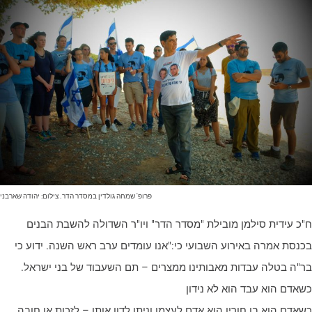
פרופ' שמחה גולדין במסדר הדר. צילום: יהודה שארבני
"כ עידית סילמן מובילת "מסדר הדר" ויו"ר השדולה להשבת הבנים
כנסת אמרה באירוע השבועי כי:"אנו עומדים ערב ראש השנה. ידוע כי
ר"ה בטלה עבדות מאבותינו ממצרים – תם השעבוד של בני ישראל.
שאדם הוא עבד הוא לא נידון
שאדם הוא בן חורין הוא אדם לעצמו וניתן לדון אותו – לזכות או חובה .