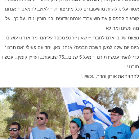
סור עלינו להיות מושעובדים לכל מיני צורות – לאויב, לחמאס – אנחנו
וראים להפסיק את השיעבוד. אנחנו אדונים ובני חורין ונידון על כך…על
ה עשינו ומה לא
צוות של בן אדם לחברו – שאין יוהכפ מכפר עליהם- מה אנחנו עושים
יום יום שלנו למען השבת הבנים? אנחנו כאן, יחד עם פעילי "אם תרצו"
כדי להגיד עכשיו תורנו – מעל 5 שנים….75 שבועות… ועדיין קומץ… עכשיו
רנו !!
החזיר את אורון והדר. עכשיו."