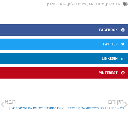
הדר גולדין
,
מסדר הדר
,
עידית סילמן
,
שמחה גולדין
FACEBOOK
TWITTER
LINKEDIN
PINTEREST
הקודם
הבא
נשיא המדינה ניחם משפחתה של רִנָּה שנרב ז"ל
נעצרו המחבלים שביצעו את הפיגוע במעיין דני ורצחו את רינה שנרב ז"ל