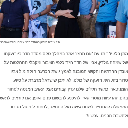
ח"כ עידית סילמן במסדר הדר. צילום: יהודה שארבני
תן פלג יו"ר תנועת "אם תרצו" אמר במהלך טקס מסדר הדר כי: "זעקתו
ל שמחה גולדין, אביו של הדר הי"ד כלפי הציבור ומקבלי ההחלטות על
ובדן ההרתעה והקושי המובנה לאמץ גישת הכרעה חזקה מול ארגון
רור בזוי, היא הזעקה של כולנו. לא יתכן שישראל מדברת על סיוע
ומניטארי כאשר חללים שלנו עדין קבורים אצל האויב המנסה לסחור
הם. זהו עיוות מוסרי שאין להיכנע לו בשום פנים ואופן. אנו קוראים לראש
ממשלה להתחייב לשנות גישה מול החמאס, לחתור לחיסול הטרור
להשבת הבנים. עכשיו!"