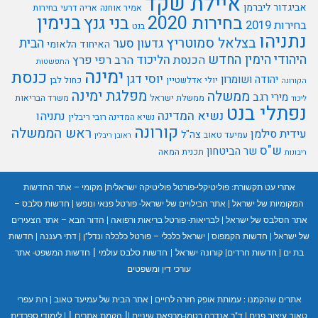
איילת שקד
אביגדור ליברמן
אמיר אוחנה
אריה דרעי
בחירות
בנימין
בחירות 2020
בני גנץ
בחירות 2019
בנט
נתניהו
בצלאל סמוטריץ
הבית
גדעון סער
האיחוד הלאומי
היהודי
הימין החדש
הליכוד
הכנסת
הרב רפי פרץ
התפשטות
ימינה
כנסת
יוסי דגן
יהודה ושומרון
יולי אדלשטיין
כחול לבן
הקורונה
מפלגת ימינה
ממשלה
מירי רגב
ממשלת ישראל
משרד הבריאות
ליכוד
נפתלי בנט
נשיא המדינה
נתניהו
נשיא המדינה רובי ריבלין
קורונה
ראש הממשלה
עידית סילמן
צה"ל
עמיעד טאוב
ראובן ריבלין
ש"ס
שר הביטחון
תכנית המאה
ריבונות
אתרי עט תקשורת:
פוליטיקלי-פורטל פוליטיקה ישראלית
|
מקומי – אתר החדשות
המקומיות של ישראל
|
אתר הבילויים של ישראל- פורטל פנאי ונופש
|
חדשות סלבס –
אתר הסלבס של ישראל
|
לבריאות- פורטל בריאות ורפואה
|
הדור הבא – אתר הצעירים
של ישראל
|
חדשות הקמפוס
|
ישראל כלכלי – פורטל כלכלה ונדל"ן
|
דתי רעננה
|
חדשות
|
בת ים
|
חדשות חרדים
|
קורונה ישראל
|
חדשות סלבס עולמי
חדשות המשפט- אתר
עורכי דין ומשפטים
אתרים שהקמנו :
עמותת אופק חזרה לחיים
|
אתר הבית של עמיעד טאוב
|
רות עפרי
|
|
טאוב עיצוב פנים
|
ד"ר אנדרה רטמן-מרפאת שיניים
|
הקמת אתרים
|
לימודי ספרדית