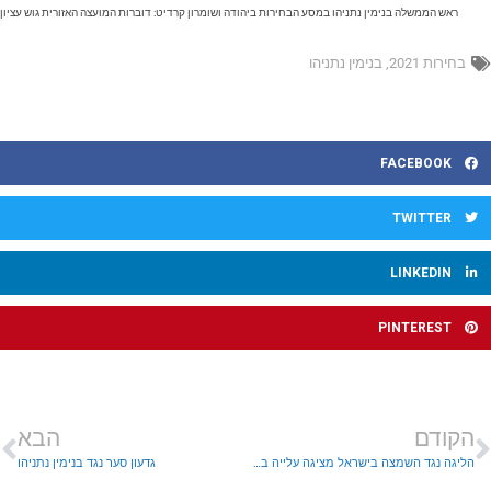
ראש הממשלה בנימין נתניהו במסע הבחירות ביהודה ושומרון קרדיט: דוברות המועצה האזורית גוש עציון
בחירות 2021
,
בנימין נתניהו
FACEBOOK
TWITTER
LINKEDIN
PINTEREST
הקודם
הבא
הליגה נגד השמצה בישראל מציגה עלייה בפילוגה של החברה הישראלית
גדעון סער נגד בנימין נתניהו