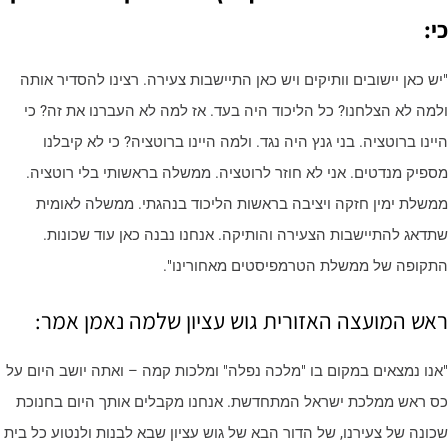
י:
יש כאן יישובים וותיקים ויש כאן התיישבות צעירה. רצינו להסדיר אותה
למה לא הצלחנו? כל הליכוד היה בעד. אז למה לא העברנו את זה? כי
יינו ברוטציה. בני גנץ היה נגד. ולמה היינו ברוטציה? כי לא קיבלנו
ספיק מנדטים. אני לא חוזר לרוטציה. ממשלה בראשותי בלי רוטציה.
משלת ימין חזקה ויציבה בראשות הליכוד בנהגתי. ממשלה לאומית
תדאג להתיישבות הצעירה והותיקה. אנחנו נבנה כאן עוד שכונות.
תקופה של ממשלת הטרמפיסטים מאחורינו".
אש המועצה האזורית גוש עציון שלמה נאמן אמר:
אנו נמצאים במקום בו "מלכה נפלה" ומלכות קמה – ואתה יושב היום על
ס ראש ממלכת ישראל המתחדשת. אנחנו מקבלים אותך היום בחנוכת
כונה של צעירנו, של הדור הבא של גוש עציון שבא לבנות ולנטוע כל בית