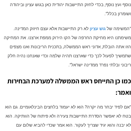
וסף ועץ נוסף, בכדי לחזק התיישבות יהודית כאן בגוש עציון וביהודה
שומרון בכלל".
המשימה של
גוש עציון
לא רק התיישבות אלא עצם חיזוק המדינה.
שימתנו היא מחיקת החרפה של הקו הירוק ממפת ארצנו. את המחיקה
זו אתה הובלת, אדוני ראש הממשלה, בתכנית הריבונות ואנו מצפים
תמשיך לפעול לכך כדי שארצנו תהיה שלמה וכדי שאנחנו נהיה חלק
יבוני ובלתי נפרד ממדינה ישראל".
מו כן התייחס ראש הממשלה למערכת הבחירות
אמר:
אם לפיד יבחר מה יקרה? הוא לא יעמוד בלחצים הבינלאומיים. גם הוא
טח לא יאפשר הסדרת התיישבות צעירה ולא פיתוח של הוותיקה. הוא
א יבנה והוא יגיד שצריך לעקור. הוא אמר שכדי להביא שלום עם