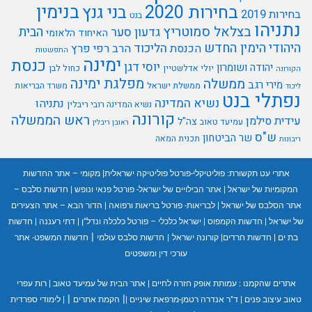
בנימין
בחירות 2020
בני גנץ
בחירות 2019
בנט
נתניהו
בצלאל סמוטריץ
הבית
גדעון סער
האיחוד הלאומי
היהודי
הימין החדש
הליכוד
הכנסת
הרב רפי פרץ
התפשטות
ימינה
כנסת
יוסי דגן
יהודה ושומרון
יולי אדלשטיין
כחול לבן
הקורונה
מפלגת ימינה
ממשלה
מירי רגב
ממשלת ישראל
משרד הבריאות
ליכוד
נפתלי בנט
נשיא המדינה
נתניהו
נשיא המדינה רובי ריבלין
קורונה
ראש הממשלה
עידית סילמן
צה"ל
עמיעד טאוב
ראובן ריבלין
ש"ס
שר הביטחון
תכנית המאה
ריבונות
אתרי עט תקשורת:
פוליטיקלי-פורטל פוליטיקה ישראלית
|
מקומי – אתר החדשות
המקומיות של ישראל
|
אתר הבילויים של ישראל- פורטל פנאי ונופש
|
חדשות סלבס –
אתר הסלבס של ישראל
|
לבריאות- פורטל בריאות ורפואה
|
הדור הבא – אתר הצעירים
של ישראל
|
חדשות הקמפוס
|
ישראל כלכלי – פורטל כלכלה ונדל"ן
|
דתי רעננה
|
חדשות
|
בת ים
|
חדשות חרדים
|
קורונה ישראל
|
חדשות סלבס עולמי
חדשות המשפט- אתר
עורכי דין ומשפטים
אתרים שהקמנו :
עמותת אופק חזרה לחיים
|
אתר הבית של עמיעד טאוב
|
רות עפרי
|
|
טאוב עיצוב פנים
|
ד"ר אנדרה רטמן-מרפאת שיניים
|
הקמת אתרים
|
לימודי ספרדית