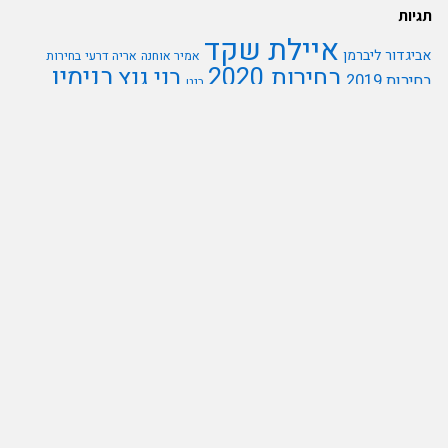
זכויות יוצרים
אתר
www.rtgs.co.il
עושה כל מאמץ לאתר זכויות על תמונות
וסרטונים המתפרסמים בו. אולם לעיתים התמונות והסרטונים מופצים
ברחבי הרשת ולא מתאפשרת הגעה למקור החומר הויזאולי, לכן
בהתאם לסעיף 27א' לחוק זכויות היוצרים כל אדם הרואה עצמו נפגע
עקב בעלות על זכויות היוצרים של תמונה או סרטון מוזמן לפנות
להנהלת האתר
rtgs.co.il
office@
דבר בשם אומרו
כל הזכויות שמורות לחברת עט תקשורת. אין לעשות שימוש בחומרים
המפורסמים באתר ללא אישור בכתב מבעלי האתר.
תגיות
איילת שקד
אביגדור ליברמן
אמיר אוחנה
אריה דרעי
בחירות
בנימין
בחירות 2020
בני גנץ
בחירות 2019
בנט