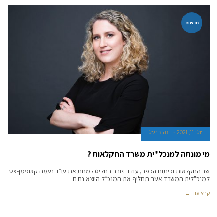
חדשות
יולי 11, 2021
דנה ברגיל
מי מונתה למנכל"ית משרד החקלאות ?
שר החקלאות ופיתוח הכפר, עודד פורר החליט למנות את עו״ד נעמה קאופמן-פס
למנכ"לית המשרד אשר תחליף את המנכ״ל היוצא נחום
קרא עוד ←