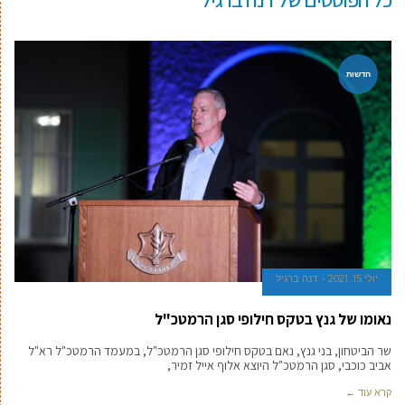
חדשות
יולי 15, 2021
דנה ברגיל
נאומו של גנץ בטקס חילופי סגן הרמטכ"ל
שר הביטחון, בני גנץ, נאם בטקס חילופי סגן הרמטכ"ל, במעמד הרמטכ"ל רא"ל
אביב כוכבי, סגן הרמטכ"ל היוצא אלוף אייל זמיר,
קרא עוד ←