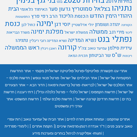
בנימין
בחירות 2020
בני גנץ
בחירות 2019
בנט
נתניהו
בצלאל סמוטריץ
הבית
גדעון סער
האיחוד הלאומי
היהודי
הימין החדש
הליכוד
הכנסת
הרב רפי פרץ
התפשטות
ימינה
כנסת
יוסי דגן
יהודה ושומרון
יולי אדלשטיין
כחול לבן
הקורונה
מפלגת ימינה
ממשלה
מירי רגב
ממשלת ישראל
משרד הבריאות
ליכוד
נפתלי בנט
נשיא המדינה
נתניהו
נשיא המדינה רובי ריבלין
קורונה
ראש הממשלה
עידית סילמן
צה"ל
עמיעד טאוב
ראובן ריבלין
ש"ס
שר הביטחון
תכנית המאה
ריבונות
אתרי עט תקשורת:
פוליטיקלי-פורטל פוליטיקה ישראלית
|
מקומי – אתר החדשות
המקומיות של ישראל
|
אתר הבילויים של ישראל- פורטל פנאי ונופש
|
חדשות סלבס –
אתר הסלבס של ישראל
|
לבריאות- פורטל בריאות ורפואה
|
הדור הבא – אתר הצעירים
של ישראל
|
חדשות הקמפוס
|
ישראל כלכלי – פורטל כלכלה ונדל"ן
|
דתי רעננה
|
חדשות
|
בת ים
|
חדשות חרדים
|
קורונה ישראל
|
חדשות סלבס עולמי
חדשות המשפט- אתר
עורכי דין ומשפטים
אתרים שהקמנו :
עמותת אופק חזרה לחיים
|
אתר הבית של עמיעד טאוב
|
רות עפרי
|
|
טאוב עיצוב פנים
|
ד"ר אנדרה רטמן-מרפאת שיניים
|
הקמת אתרים
|
לימודי ספרדית
|
muni- אפליקציה לניהול בוחרים ומערכות מידע