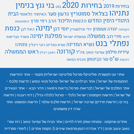
בנימין
בחירות 2020
בני גנץ
בחירות 2019
בנט
נתניהו
בצלאל סמוטריץ
הבית
גדעון סער
האיחוד הלאומי
היהודי
הימין החדש
הליכוד
הכנסת
הרב רפי פרץ
התפשטות
ימינה
כנסת
יוסי דגן
יהודה ושומרון
יולי אדלשטיין
כחול לבן
הקורונה
מפלגת ימינה
ממשלה
מירי רגב
ממשלת ישראל
משרד הבריאות
ליכוד
נפתלי בנט
נשיא המדינה
נתניהו
נשיא המדינה רובי ריבלין
קורונה
ראש הממשלה
עידית סילמן
צה"ל
עמיעד טאוב
ראובן ריבלין
ש"ס
שר הביטחון
תכנית המאה
ריבונות
אתרי עט תקשורת:
פוליטיקלי-פורטל פוליטיקה ישראלית
|
מקומי – אתר החדשות
המקומיות של ישראל
|
אתר הבילויים של ישראל- פורטל פנאי ונופש
|
חדשות סלבס –
אתר הסלבס של ישראל
|
לבריאות- פורטל בריאות ורפואה
|
הדור הבא – אתר הצעירים
של ישראל
|
חדשות הקמפוס
|
ישראל כלכלי – פורטל כלכלה ונדל"ן
|
דתי רעננה
|
חדשות
|
בת ים
|
חדשות חרדים
|
קורונה ישראל
|
חדשות סלבס עולמי
חדשות המשפט- אתר
עורכי דין ומשפטים
אתרים שהקמנו :
עמותת אופק חזרה לחיים
|
אתר הבית של עמיעד טאוב
|
רות עפרי
|
|
טאוב עיצוב פנים
|
ד"ר אנדרה רטמן-מרפאת שיניים
|
הקמת אתרים
|
לימודי ספרדית