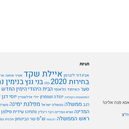
תגיות
איילת שקד
אביגדור ליברמן
אמיר אוחנה
ארי
בנימין נ
בחירות 2020
בני גנץ
בנט
הבית היהודי
הימין החדש
סער
האיחוד הלאומי
י
יוסי דגן
יהודה ושומרון
יולי אדלשטיין
התפשטות הקורונה
א פנה אלינו!
מפלגת ימינה
ממשלה
רגב
ממשלת ישראל
משרד 
המדינה
נתניהו
עידית סילמן
נשיא המדינה רובי ריבלין
ח"
צ
ראש הממשלה
ש"ס
שר הביטחון
תכנית המ
ריבונות