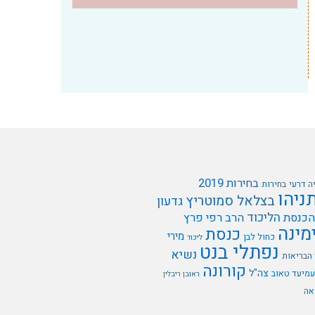
בחירות 2019
ה דרעי
בחירות
תניהו
בצלאל סמוטריץ
גדעון
הליכוד
הכנסת
הרב רפי פרץ
מינה
כנסת
מירי
כחול לבן
ליכוד
נפתלי בנט
נשיא
הבריאות
קורונה
צה"ל
עמיעד טאוב
ראובן ריבלין
אה