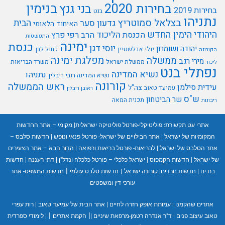
בנימין
בחירות 2020
בני גנץ
בחירות 2019
בנט
נתניהו
בצלאל סמוטריץ
הבית
גדעון סער
האיחוד הלאומי
היהודי
הימין החדש
הליכוד
הכנסת
הרב רפי פרץ
התפשטות
ימינה
כנסת
יוסי דגן
יהודה ושומרון
יולי אדלשטיין
כחול לבן
הקורונה
מפלגת ימינה
ממשלה
מירי רגב
ממשלת ישראל
משרד הבריאות
ליכוד
נפתלי בנט
נשיא המדינה
נתניהו
נשיא המדינה רובי ריבלין
קורונה
ראש הממשלה
עידית סילמן
צה"ל
עמיעד טאוב
ראובן ריבלין
ש"ס
שר הביטחון
תכנית המאה
ריבונות
אתרי עט תקשורת:
פוליטיקלי-פורטל פוליטיקה ישראלית
|
מקומי – אתר החדשות
המקומיות של ישראל
|
אתר הבילויים של ישראל- פורטל פנאי ונופש
|
חדשות סלבס –
אתר הסלבס של ישראל
|
לבריאות- פורטל בריאות ורפואה
|
הדור הבא – אתר הצעירים
של ישראל
|
חדשות הקמפוס
|
ישראל כלכלי – פורטל כלכלה ונדל"ן
|
דתי רעננה
|
חדשות
|
בת ים
|
חדשות חרדים
|
קורונה ישראל
|
חדשות סלבס עולמי
חדשות המשפט- אתר
עורכי דין ומשפטים
אתרים שהקמנו :
עמותת אופק חזרה לחיים
|
אתר הבית של עמיעד טאוב
|
רות עפרי
|
|
טאוב עיצוב פנים
|
ד"ר אנדרה רטמן-מרפאת שיניים
|
הקמת אתרים
|
לימודי ספרדית