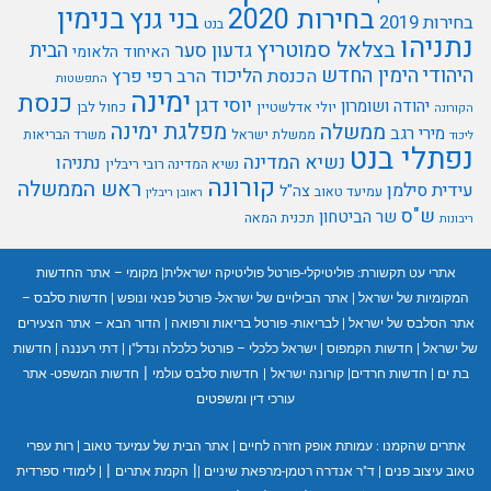
בנימין
בחירות 2020
בני גנץ
בחירות 2019
בנט
נתניהו
בצלאל סמוטריץ
הבית
גדעון סער
האיחוד הלאומי
היהודי
הימין החדש
הליכוד
הכנסת
הרב רפי פרץ
התפשטות
ימינה
כנסת
יוסי דגן
יהודה ושומרון
יולי אדלשטיין
כחול לבן
הקורונה
מפלגת ימינה
ממשלה
מירי רגב
ממשלת ישראל
משרד הבריאות
ליכוד
נפתלי בנט
נשיא המדינה
נתניהו
נשיא המדינה רובי ריבלין
קורונה
ראש הממשלה
עידית סילמן
צה"ל
עמיעד טאוב
ראובן ריבלין
ש"ס
שר הביטחון
תכנית המאה
ריבונות
אתרי עט תקשורת:
פוליטיקלי-פורטל פוליטיקה ישראלית
|
מקומי – אתר החדשות
המקומיות של ישראל
|
אתר הבילויים של ישראל- פורטל פנאי ונופש
|
חדשות סלבס –
אתר הסלבס של ישראל
|
לבריאות- פורטל בריאות ורפואה
|
הדור הבא – אתר הצעירים
של ישראל
|
חדשות הקמפוס
|
ישראל כלכלי – פורטל כלכלה ונדל"ן
|
דתי רעננה
|
חדשות
|
בת ים
|
חדשות חרדים
|
קורונה ישראל
|
חדשות סלבס עולמי
חדשות המשפט- אתר
עורכי דין ומשפטים
אתרים שהקמנו :
עמותת אופק חזרה לחיים
|
אתר הבית של עמיעד טאוב
|
רות עפרי
|
|
טאוב עיצוב פנים
|
ד"ר אנדרה רטמן-מרפאת שיניים
|
הקמת אתרים
|
לימודי ספרדית