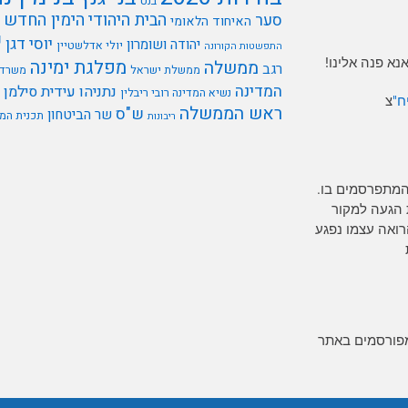
בנט
הבית היהודי
הימין החדש
סער
האיחוד הלאומי
י
יוסי דגן
יהודה ושומרון
יולי אדלשטיין
התפשטות הקורונה
א פנה אלינו!
מפלגת ימינה
ממשלה
רגב
ממשלת ישראל
משרד 
המדינה
נתניהו
עידית סילמן
נשיא המדינה רובי ריבלין
ח"
צ
ראש הממשלה
ש"ס
שר הביטחון
תכנית המ
ריבונות
המתפרסמים בו.
 הגעה למקור
רים כל אדם הרואה עצמו נפגע
מפורסמים באתר