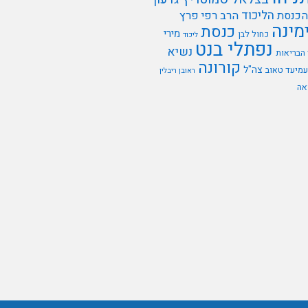
הליכוד
הכנסת
הרב רפי פרץ
מינה
כנסת
מירי
כחול לבן
ליכוד
נפתלי בנט
נשיא
הבריאות
קורונה
צה"ל
עמיעד טאוב
ראובן ריבלין
אה