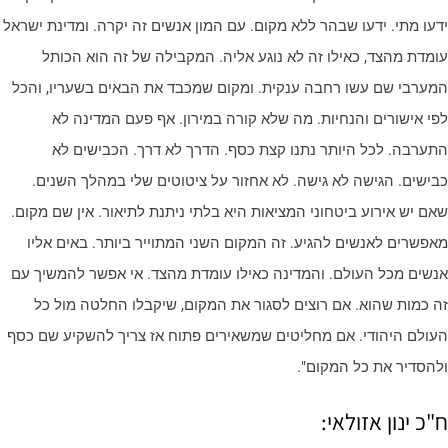
דעו מתי. ידעו שבהר ללא מקום. עם המון אנשים זה יקרה. ומדינת ישראל
ומדת מהצד, כאילו זה לא נוגע אליה. המקבילה של זה הוא הכותל
מערבי שם עשו רחבה ענקית. ומקום שמכבד את הבאים בשעריו, והכל
פי אישורים והנחיות. מה שלא קורה במירון. אף פעם המדינה לא
תערבה. לכל היותר נתנו קצת כסף. הדרך לא דרך. הכבישים לא
בישים. הגישה לא גישה. לא אחזור על ציטוטים שלי במהלך השנים.
אם יש אירוע ביטחוני המציאות היא בלתי ניתנת לתיאור. אין שם מקום.
אפשרים לאנשים להגיע. זה המקום השני המתוייר ביותר. באים אליו
נשים מכל העולם. והמדינה כאילו עומדת מהצד. אי אפשר להמשיך עם
ה כמות שהוא. אם רוצים לסגור את המקום, שיקבלו החלטה מול כל
עולם היהודי. אם מחליטים שמשאירים פתוח אז צריך להשקיע שם כסף
להסדיר את כל המקום".
"כ ינון אזולאי: