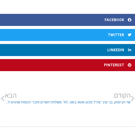
FACEBOOK
TWITTER
LINKEDIN
PINTEREST
הקודם
הבא
שר הביטחון, בני גנץ: "צה"ל מכוון ופוגע במטרות צבאיות- חמאס מכוונת לאזרחים"
לוד: משלחת השרים וחברי הכנסת שהגיעו לתמוך בתושבי העיר לאחר המהומות