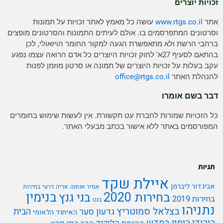
זכויות יוצרים
אתר
www.rtgs.co.il
עושה כל מאמץ לאתר זכויות על תמונות
וסרטונים המתפרסמים בו. אולם לעיתים התמונות והסרטונים מופצים
ברחבי הרשת ולא מתאפשרת הגעה למקור החומר הויזאולי, לכן
בהתאם לסעיף 27א' לחוק זכויות היוצרים כל אדם הרואה עצמו נפגע
עקב בעלות על זכויות היוצרים של תמונה או סרטון מוזמן לפנות
להנהלת האתר
rtgs.co.il
office@
דבר בשם אומרו
כל הזכויות שמורות לחברת עט תקשורת. אין לעשות שימוש בחומרים
המפורסמים באתר ללא אישור בכתב מבעלי האתר.
תגיות
איילת שקד
אביגדור ליברמן
אמיר אוחנה
אריה דרעי
בחירות
בנימין
בחירות 2020
בני גנץ
בחירות 2019
בנט
נתניהו
בצלאל סמוטריץ
הבית
גדעון סער
האיחוד הלאומי