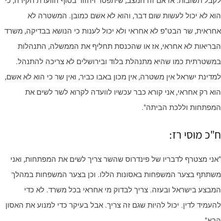
קבל תשובות. אז אם זה המצב, שיתפטר ויחזור בסוף הוועדת חקירה, כי
וא לא יכול לעשות שום דבר, והוא לא אשם כמובן. המשטרה לא
חראית, שר הבט"פ לא אחראי ולא יכול לענות כי הנושא בבדיקה, משרד
בריאות לא אחראי, אז או שהכנסת תחליף את הממשלה, התנהלות
משטרתית כמו שהיא מתנהלת בלוד ובירושלים לא צריכה להתנהל.
מדינת ישראל אין משטרה, אין מכון באבו כביר, ואין שר כי הוא לא אשם,
וא רק אחראי, אני קורא כבר עכשיו לוועדה לקרוא לשר לשים את
מפתחות וללכת הביתה".
"כ מוסי רז:
אני מצטרף לדבריו של פינדרוס שהשר צריך לשים את המפתחות, ואני
שתתף בצער המשפחות באסונות הללו. וכן בצער המשפחות במהלך
מבצע בישראל ובעזה. צריך לבדוק מי אחראי בכל משרד. לא כדי
העמיד לדין. יכול להיות שגם זה צריך. אבל בעיקר כדי למנוע את האסון
בא".