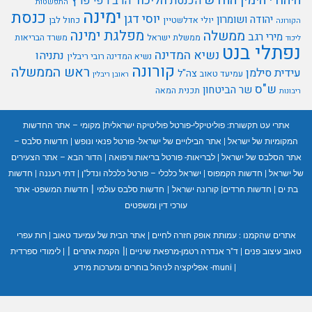
היהודי
הימין החדש
הליכוד
הכנסת
הרב רפי פרץ
התפשטות
ימינה
כנסת
יוסי דגן
יהודה ושומרון
יולי אדלשטיין
כחול לבן
הקורונה
מפלגת ימינה
ממשלה
מירי רגב
ממשלת ישראל
משרד הבריאות
ליכוד
נפתלי בנט
נשיא המדינה
נתניהו
נשיא המדינה רובי ריבלין
קורונה
ראש הממשלה
עידית סילמן
צה"ל
עמיעד טאוב
ראובן ריבלין
ש"ס
שר הביטחון
תכנית המאה
ריבונות
אתרי עט תקשורת:
פוליטיקלי-פורטל פוליטיקה ישראלית
|
מקומי – אתר החדשות
המקומיות של ישראל
|
אתר הבילויים של ישראל- פורטל פנאי ונופש
|
חדשות סלבס –
אתר הסלבס של ישראל
|
לבריאות- פורטל בריאות ורפואה
|
הדור הבא – אתר הצעירים
של ישראל
|
חדשות הקמפוס
|
ישראל כלכלי – פורטל כלכלה ונדל"ן
|
דתי רעננה
|
חדשות
|
בת ים
|
חדשות חרדים
|
קורונה ישראל
|
חדשות סלבס עולמי
חדשות המשפט- אתר
עורכי דין ומשפטים
אתרים שהקמנו :
עמותת אופק חזרה לחיים
|
אתר הבית של עמיעד טאוב
|
רות עפרי
|
|
טאוב עיצוב פנים
|
ד"ר אנדרה רטמן-מרפאת שיניים
|
הקמת אתרים
|
לימודי ספרדית
|
muni- אפליקציה לניהול בוחרים ומערכות מידע