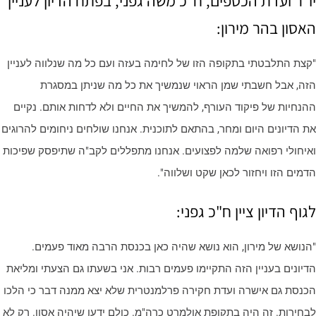
ו"ר ועדת הכספים, ח"כ משה גפני, בפתח הדיון לעניין
אסון בהר מירון:
קצת התלבטתי בתקופה הזו של לחימה בעזה ועם כל מה שנלווה לעניין
זה, אבל חשבתי שמן הראוי שנמשיך את כל מה שניתן במסגרת
הנחיות של פיקוד העורף, להמשיך את החיים ולא לדחות אותם. נקיים
ת הדיונים היום ומחר, בהתאם לתוכנית. אנחנו שולחים ניחומים להרוגים
איחולי רפואה שלמה לפצועים. אנחנו מתפללים לקב"ה שתיפסק שפיכות
דמים הזו ויחזור לכאן שקט ושלווה".
גוף הדיון ציין ח"כ גפני:
הנושא של מירון, הוא נושא שהיה כאן בכנסת הרבה מאוד פעמים.
דיונים בעניין הזה התקיימו פעמים רבות. אני בשעתו גם הצעתי ומליאת
כנסת גם אישרה ועדת חקירה פרלמנטרית שלא יצא ממנה דבר כי הלכו
בחירות. זה היה בתקופת אולמרט כרה"מ. כולם ידעו שיהיה אסון. רק לא