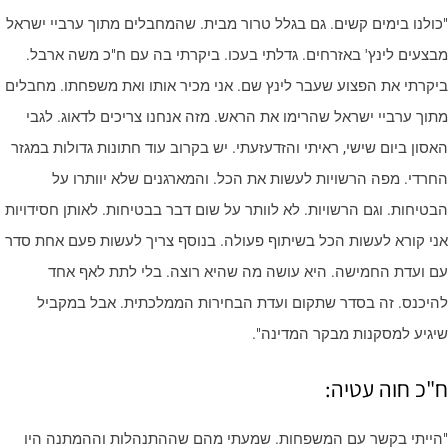
כולנו בימים קשים. גם בגלל טרור מבית. שהמחבלים מתוך ערביי ישראל
בצעים לינץ' באזרחים. גדלתי בעכו. ביקרתי בה עם ח"כ משה ארבל.
יקרתי את הפצוע שעבר לינץ שם. אני מכיר אותו ואת משפחתו. מחבלים
תוך ערביי ישראל שהרימו את הראש. מזה אנחנו צריכים לדאוג. לגבי
אסון ביום שישי, ראיתי והזדעזעתי. יש בקרוב עוד חתונות גדולות במגזר
חרדי. מפה הרשויות לעשות את הכל. והמארגנים שלא יוותרו על
בטיחות. וגם הרשויות. לא לוותר על שום דבר בבטיחות. לאותן חסידויות
ני קורא לעשות הכל בשיתוף פעולה. בנוסף צריך לעשות פעם אחת סדר
ם ועדת החמישה. היא עושה מה שהיא רוצה. בלי לתת לאף אחד
היכנס. זה בסדר שתקום ועדת הבחירות הממלכתית. אבל במקביל
יגיע למסקנות מבקר המדינה".
"כ חוה עטיה:
הייתי בקשר עם המשפחות. שמעתי מהם שההתנהלות וההמתנה היו