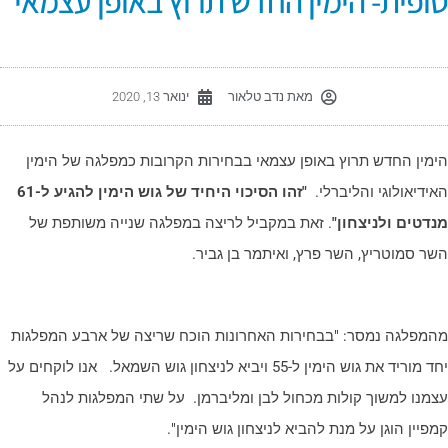
ופית- הימין החדש תרוץ באופן עצמאי
מאת
נדב טלאור
ינואר 13, 2020
ימין החדש תרוץ באופן עצמאי בבחירות הקרובות כמפלגה של הימין
אידיאולוגי והליברלי.
"זהו הסיכוי היחיד של גוש הימין להגיע ל-61
נדטים ולניצחון"
. זאת במקביל לריצה במפלגה שנייה משותפת של
שר סמוטריץ, השר פרץ, ואיתמר בן גביר.
המפלגה נמסר: "בבחירות האחרונות הוכח שריצה של ארבע המפלגות
יחד מוריד את גוש הימין ל-55 ויביא לניצחון גוש השמאל. אנו לוקחים על
צמנו למשוך קולות מכחול לבן ומליברמן. על שתי המפלגות לנהל
מפיין הוגן על מנת להביא לניצחון גוש הימין".