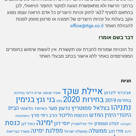
ברחבי הרשת ולא מתאפשרת הגעה למקור החומר הויזאולי, לכן
בהתאם לסעיף 27א' לחוק זכויות היוצרים כל אדם הרואה עצמו נפגע
עקב בעלות על זכויות היוצרים של תמונה או סרטון מוזמן לפנות
להנהלת האתר
rtgs.co.il
office@
דבר בשם אומרו
כל הזכויות שמורות לחברת עט תקשורת. אין לעשות שימוש בחומרים
המפורסמים באתר ללא אישור בכתב מבעלי האתר.
תגיות
איילת שקד
אביגדור ליברמן
אמיר אוחנה
אריה דרעי
בחירות
בנימין
בחירות 2020
בני גנץ
בחירות 2019
בנט
נתניהו
בצלאל סמוטריץ
הבית
גדעון סער
האיחוד הלאומי
היהודי
הימין החדש
הליכוד
הכנסת
הרב רפי פרץ
התפשטות
ימינה
כנסת
יוסי דגן
יהודה ושומרון
יולי אדלשטיין
כחול לבן
הקורונה
מפלגת ימינה
ממשלה
מירי רגב
ממשלת ישראל
משרד הבריאות
ליכוד