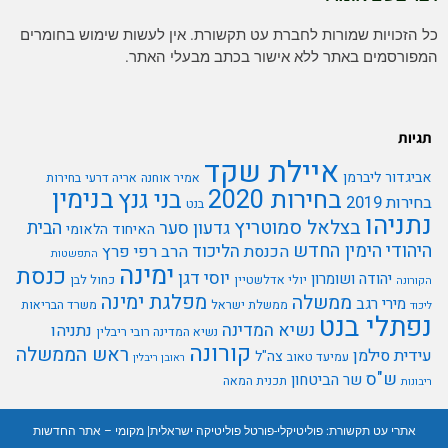
כל הזכויות שמורות לחברת עט תקשורת. אין לעשות שימוש בחומרים
המפורסמים באתר ללא אישור בכתב מבעלי האתר.
תגיות
איילת שקד
אביגדור ליברמן
אמיר אוחנה
אריה דרעי
בחירות
בנימין
בחירות 2020
בני גנץ
בחירות 2019
בנט
נתניהו
בצלאל סמוטריץ
הבית
גדעון סער
האיחוד הלאומי
היהודי
הימין החדש
הליכוד
הכנסת
הרב רפי פרץ
התפשטות
ימינה
כנסת
יוסי דגן
יהודה ושומרון
יולי אדלשטיין
כחול לבן
הקורונה
מפלגת ימינה
ממשלה
מירי רגב
ממשלת ישראל
משרד הבריאות
ליכוד
נפתלי בנט
נשיא המדינה
נתניהו
נשיא המדינה רובי ריבלין
קורונה
ראש הממשלה
עידית סילמן
צה"ל
עמיעד טאוב
ראובן ריבלין
ש"ס
שר הביטחון
תכנית המאה
ריבונות
אתרי עט תקשורת:
פוליטיקלי-פורטל פוליטיקה ישראלית
|
מקומי – אתר החדשות