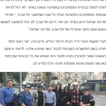
גלה לטפל בבעיית המסתננים ובפשיעה הגואה באזור. לא יכול להיות
כמות המסתננים והפשיעה עולה כל שנה ושתושבי תל אביב – אזרחי
דינת ישראל חיים בפחד יום יומי. דרום תל אביב לא יכול להמשיך לשמש
שום אופן כחצר אחורית של תל אביב ומדינת ישראל."
בר מועצת העיר ויו"ר הבית היהודי בת"א, חיים גורן: "אני רוצה לומר
ודה בשם התושבים בשכונות לכבוד השר שהגיע אלינו. לדעתי זו פעם
אשונה ששר תחבורה מגיע לאזור הזה ושומע את כל הבעיות שקיימות
אן ואני מאמין שהוא ומפלגת ימינה יוכלו לסייע לנו.