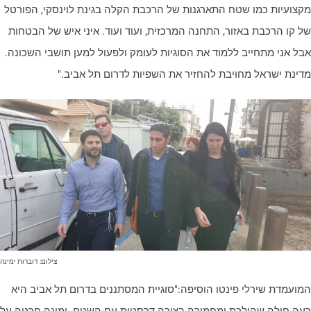
קצועיות כמו שטח התארגנות של הרכבת הקלה בגינת לוינסקי, הפורטל
ל קו הרכבת באזור, התחנה המרכזית, ועוד ועוד. איני איש של הבטחות
בל אני מתחייב ללמוד את הסוגיות לעומק ולפעול למען תושבי השכונה.
דינת ישראל מחויבת להחזיר את השפיות לדרום תל אביב."
צילום: דוברות ימינה
מועמדת שירלי פינטו הוסיפה:"סוגיית המסתננים בדרום תל אביב היא
עה חולה שהולכת ומחמירה בצורה דרסטית עם השנים. ימינה חרטה על