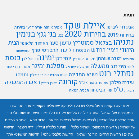
תגיות
איילת שקד
אביגדור ליברמן
אמיר אוחנה
אריה דרעי
בחירות
בנימין
בחירות 2020
בני גנץ
בחירות 2019
בנט
נתניהו
בצלאל סמוטריץ
הבית
גדעון סער
האיחוד הלאומי
היהודי
הימין החדש
הליכוד
הכנסת
הרב רפי פרץ
התפשטות
ימינה
כנסת
יוסי דגן
יהודה ושומרון
יולי אדלשטיין
כחול לבן
הקורונה
מפלגת ימינה
ממשלה
מירי רגב
ממשלת ישראל
משרד הבריאות
ליכוד
נפתלי בנט
נשיא המדינה
נתניהו
נשיא המדינה רובי ריבלין
קורונה
ראש הממשלה
עידית סילמן
צה"ל
עמיעד טאוב
ראובן ריבלין
ש"ס
שר הביטחון
תכנית המאה
ריבונות
אתרי עט תקשורת:
פוליטיקלי-פורטל פוליטיקה ישראלית
|
מקומי – אתר החדשות
המקומיות של ישראל
|
אתר הבילויים של ישראל- פורטל פנאי ונופש
|
חדשות סלבס –
אתר הסלבס של ישראל
|
לבריאות- פורטל בריאות ורפואה
|
הדור הבא – אתר הצעירים
של ישראל
|
חדשות הקמפוס
|
ישראל כלכלי – פורטל כלכלה ונדל"ן
|
דתי רעננה
|
חדשות
|
בת ים
|
חדשות חרדים
|
קורונה ישראל
|
חדשות סלבס עולמי
חדשות המשפט- אתר