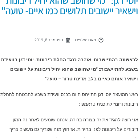
וסי דגן: "מי שחושב שהוא יחיל ריבונות
ישאיר יישובים תלושים כמו איים- טועה"
מאת
יעל וייס
ספטמבר 5, 2019
ראשונה בהתיישבות: אזהרה כנגד החלת ריבונות. יוסי דגן בוועידת
שבע להתיישבות: "מי שחושב שהוא יחיל ריבונות על יישובים
ישאיר אותם כאיים בלב מדינת טרור – טועה"
אש המועצה יוסי דגן התייחס היום בכנס וועידת בשבע להבטחה להחלת
יבונות ורומז לתוכנית טראמפ :
ני רוצה להגיד את זה בצורה ברורה. אנחנו שומעים לאחרונה המון
יבורים על ריבונות לפני בחירות. אז חוץ מזה שצריך גם מעשים צריך