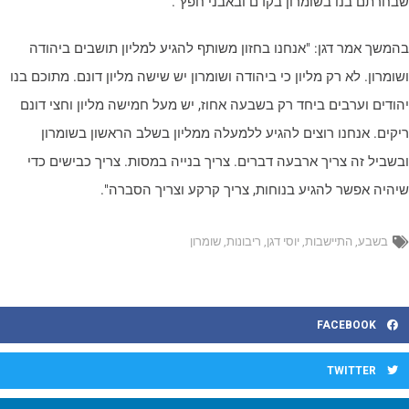
בחרתם בנו בשומרון בקדם ובאבני חפץ".
המשך אמר דגן: "אנחנו בחזון משותף להגיע למליון תושבים ביהודה
שומרון. לא רק מליון כי ביהודה ושומרון יש שישה מליון דונם. מתוכם בנו
הודים וערבים ביחד רק בשבעה אחוז, יש מעל חמישה מליון וחצי דונם
יקים. אנחנו רוצים להגיע ללמעלה ממליון בשלב הראשון בשומרון
בשביל זה צריך ארבעה דברים. צריך בנייה במסות. צריך כבישים כדי
יהיה אפשר להגיע בנוחות, צריך קרקע וצריך הסברה".
בשבע
,
התיישבות
,
יוסי דגן
,
ריבונות
,
שומרון
FACEBOOK
TWITTER