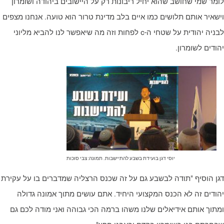
ומר שמי שחושב שהוא יחיל ריבונות רק על היישובים ביהודה ושומרון
ישאיר אותם תלושים כמו איים בלב מדינת טרור הוא טועה. אנחנו מצפים
לבניה יהודית על שטחי ה-c לפחות וזה מה שיאפשר לנו להביא מליוני
הודים לשומרון.
יוסי דגן בועידת בשבע להתיישבות. תמונה: צבי סוכות
גן הוסיף "תודה לבשבע גם על זה שכנס הרצליה שמדברים בו על עקירת
הודים זה לא הכנס המקצועי היחיד. אתם עושים מתוך אמונה גדולה
מתוך אותם אידיאלים שלנו משהו ברמה הכי גבוהה ואני מודה לכם גם