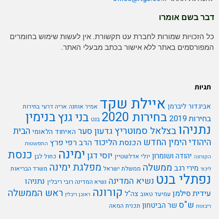
דבר בשם אומרו
כל הזכויות שמורות לחברת עט תקשורת. אין לעשות שימוש בחומרים
המפורסמים באתר ללא אישור בכתב מבעלי האתר.
תגיות
איילת שקד
אביגדור ליברמן
אמיר אוחנה
אריה דרעי
בחירות
בנימין
בחירות 2020
בני גנץ
בחירות 2019
בנט
נתניהו
בצלאל סמוטריץ
הבית
גדעון סער
האיחוד הלאומי
היהודי
הימין החדש
הליכוד
הכנסת
הרב רפי פרץ
התפשטות
ימינה
כנסת
יוסי דגן
יהודה ושומרון
יולי אדלשטיין
כחול לבן
הקורונה
מפלגת ימינה
ממשלה
מירי רגב
ממשלת ישראל
משרד הבריאות
ליכוד
נפתלי בנט
נשיא המדינה
נתניהו
נשיא המדינה רובי ריבלין
קורונה
ראש הממשלה
עידית סילמן
צה"ל
עמיעד טאוב
ראובן ריבלין
ש"ס
שר הביטחון
תכנית המאה
ריבונות