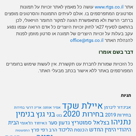
אתר
www.rtgs.co.il
עושה כל מאמץ לאתר זכויות על תמונות
וסרטונים המתפרסמים בו. אולם לעיתים התמונות והסרטונים מופצים
ברחבי הרשת ולא מתאפשרת הגעה למקור החומר הויזאולי, לכן
בהתאם לסעיף 27א' לחוק זכויות היוצרים כל אדם הרואה עצמו נפגע
עקב בעלות על זכויות היוצרים של תמונה או סרטון מוזמן לפנות
להנהלת האתר
rtgs.co.il
office@
דבר בשם אומרו
כל הזכויות שמורות לחברת עט תקשורת. אין לעשות שימוש בחומרים
המפורסמים באתר ללא אישור בכתב מבעלי האתר.
תגיות
איילת שקד
אביגדור ליברמן
אמיר אוחנה
אריה דרעי
בחירות
בנימין
בחירות 2020
בני גנץ
בחירות 2019
בנט
נתניהו
בצלאל סמוטריץ
הבית
גדעון סער
האיחוד הלאומי
היהודי
הימין החדש
הליכוד
הכנסת
הרב רפי פרץ
התפשטות