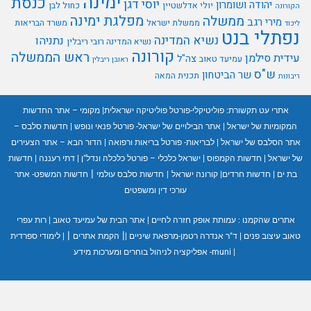
ימינה
כנסת
יוסי דגן
יהודה ושומרון
יולי אדלשטיין
כחול לבן
הקורונה
מפלגת ימינה
ממשלה
מירי רגב
ממשלת ישראל
משרד הבריאות
ליכוד
נפתלי בנט
נשיא המדינה
נתניהו
נשיא המדינה רובי ריבלין
קורונה
ראש הממשלה
עידית סילמן
צה"ל
עמיעד טאוב
ראובן ריבלין
ש"ס
שר הביטחון
תכנית המאה
ריבונות
אתרי עט תקשורת:
פוליטיקלי-פורטל פוליטיקה ישראלית
|
מקומי – אתר החדשות
המקומיות של ישראל
|
אתר הבילויים של ישראל- פורטל פנאי ונופש
|
חדשות סלבס –
אתר הסלבס של ישראל
|
לבריאות- פורטל בריאות ורפואה
|
הדור הבא – אתר הצעירים
של ישראל
|
חדשות הקמפוס
|
ישראל כלכלי – פורטל כלכלה ונדל"ן
|
דתי רעננה
|
חדשות
|
בת ים
|
חדשות חרדים
|
קורונה ישראל
|
חדשות סלבס עולמי
חדשות המשפט- אתר
עורכי דין ומשפטים
אתרים שהקמנו :
עמותת אופק חזרה לחיים
|
אתר הבית של עמיעד טאוב
|
רות עפרי
|
|
טאוב עיצוב פנים
|
ד"ר אנדרה רטמן-מרפאת שיניים
|
הקמת אתרים
|
לימודי ספרדית
|
muni- אפליקציה לניהול בוחרים ומערכות מידע