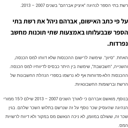
ת בתי הספר לנהיגה "איציק אברהם" בשנים 2007 – 2013.
ל פי כתב האישום, אברהם ניהל את רשת בתי
ספר שבבעלותו באמצעות שתי תוכנות מחשב
פרדות.
אחת. "סיוון". שימשה לרישום ההכנסות שלא דווחו למס הכנסה,
השנייה, "חשבשבת", שימשה בין היתר כבסיס לדיווחיו למס הכנסה.
הכנסות הלא-מדווחות אף לא נרשמו בספרי הנהלת החשבונות של
רשת וברשומות החשבונאיות.
בנוסף, מואשם אברהם כי לאורך השנים 2007 – 2013 שילם ל-15 ממורי
נהיגה שהעסיק שכר נוסף על זה שנרשם בתלוש השכר שלהם. בגין
כר זה, ששולם במזומן, לא ניכה הנאשם מס במקור ולא דיווח לרשויות
מס.