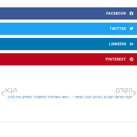
FACEBOOK
TWITTER
LINKEDIN
PINTEREST
הקודם
הבא
יוקמו חמישה ישובים במרחב הנגב הצפוני – יישובי מבואות ערד
ראשי השדולות לממשלה "הפסיקו את ההכנות לפינוי חומש! עיצרו את המחסומיזציה"