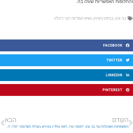
החלופות האפשריות שעלו בה.
בני גנץ
,
בנימין נתניהו
,
נשיא המדינה רובי ריבלין
FACEBOOK
TWITTER
LINKEDIN
PINTEREST
הקודם
הבא
המשפחות השכולות נגד בני גנץ: "תומכי טרור אשר רצחו את ילדינו ישבו אצלך בממשלה?!"
לאה גולדין באירוע בשילה הקדומה: "הדר, לא ננוח ולא נשקוט עד שתגיע לקבר ישראל"