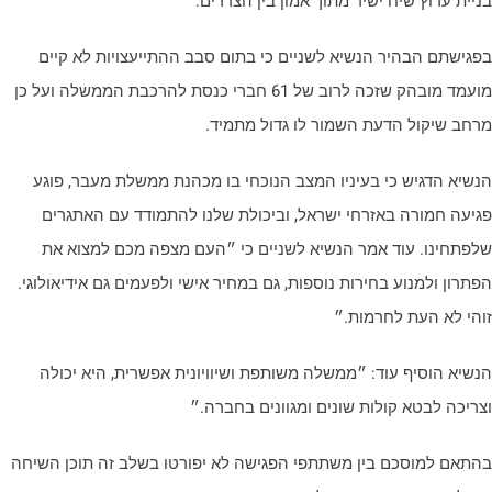
ניית ערוץ שיח ישיר מתוך אמון בין הצדדים.״
פגישתם הבהיר הנשיא לשניים כי בתום סבב ההתייעצויות לא קיים
מועמד מובהק שזכה לרוב של 61 חברי כנסת להרכבת הממשלה ועל כן
רחב שיקול הדעת השמור לו גדול מתמיד.
נשיא הדגיש כי בעיניו המצב הנוכחי בו מכהנת ממשלת מעבר, פוגע
גיעה חמורה באזרחי ישראל, וביכולת שלנו להתמודד עם האתגרים
לפתחינו. עוד אמר הנשיא לשניים כי ״העם מצפה מכם למצוא את
פתרון ולמנוע בחירות נוספות, גם במחיר אישי ולפעמים גם אידיאולוגי.
והי לא העת לחרמות.״
נשיא הוסיף עוד: ״ממשלה משותפת ושיוויונית אפשרית, היא יכולה
צריכה לבטא קולות שונים ומגוונים בחברה.״
התאם למוסכם בין משתתפי הפגישה לא יפורטו בשלב זה תוכן השיחה