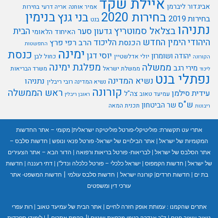
איילת שקד
אביגדור ליברמן
אמיר אוחנה
אריה דרעי
בחירות
בנימין
בחירות 2020
בני גנץ
בחירות 2019
בנט
נתניהו
בצלאל סמוטריץ
הבית
גדעון סער
האיחוד הלאומי
היהודי
הימין החדש
הליכוד
הכנסת
הרב רפי פרץ
התפשטות
ימינה
כנסת
יוסי דגן
יהודה ושומרון
יולי אדלשטיין
כחול לבן
הקורונה
מפלגת ימינה
ממשלה
מירי רגב
ממשלת ישראל
משרד הבריאות
ליכוד
נפתלי בנט
נשיא המדינה
נתניהו
נשיא המדינה רובי ריבלין
קורונה
ראש הממשלה
עידית סילמן
צה"ל
עמיעד טאוב
ראובן ריבלין
ש"ס
שר הביטחון
תכנית המאה
ריבונות
אתרי עט תקשורת:
פוליטיקלי-פורטל פוליטיקה ישראלית
|
מקומי – אתר החדשות
המקומיות של ישראל
|
אתר הבילויים של ישראל- פורטל פנאי ונופש
|
חדשות סלבס –
אתר הסלבס של ישראל
|
לבריאות- פורטל בריאות ורפואה
|
הדור הבא – אתר הצעירים
של ישראל
|
חדשות הקמפוס
|
ישראל כלכלי – פורטל כלכלה ונדל"ן
|
דתי רעננה
|
חדשות
|
בת ים
|
חדשות חרדים
|
קורונה ישראל
|
חדשות סלבס עולמי
חדשות המשפט- אתר
עורכי דין ומשפטים
אתרים שהקמנו :
עמותת אופק חזרה לחיים
|
אתר הבית של עמיעד טאוב
|
רות עפרי
|
|