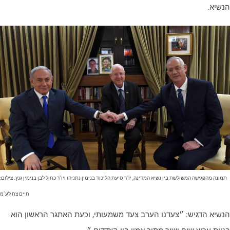
נשיא.
תמונה מהפגישה המשולשת בין נשיא המדינה, יו"ר סיעת הליכוד בנימין נתניהו ויו"ר כחול לבן בנימין גנץ. צילום:
חיים צח לע"מ
נשיא הדגיש: ״צעדנו הערב צעד משמעותי, וכעת האתגר הראשון הוא