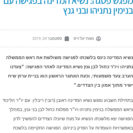
פגש פסגה: נשיא המדינה בפגישה עם
נימין נתניהו ובני גנץ
מאת
יעל וייס
ספטמבר 24, 2019
שיא המדינה כינס בלשכתו לפגישה משולשת את ראש הממשלה
תניהו ויו"ר כחול לבן גנץ נשיא המדינה לאחר הפגישה: ״צעדנו
ערב צעד משמעותי, וכעת האתגר הראשון הוא בניית ערוץ שיח
שיר מתוך אמון בין הצדדים.״
תחילת השבוע נפגש נשיא המדינה ראובן (רובי) ריבלין עם יו״ר הליכוד
ראש הממשלה בנימין נתניהו ויו״ר מפלגת כחול לבן בני גנץ, במהלך
פגישה יצא מלשכתו הנשיא על מנת שיוכלו הצדדים להמשיך לדון
אפשרויות העומדות על הפרק ביניהם. הפגישה התקיימה בלשכת