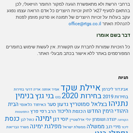
ברחבי הרשת ולא מתאפשרת הגעה למקור החומר הויזאולי, לכן
בהתאם לסעיף 27א' לחוק זכויות היוצרים כל אדם הרואה עצמו נפגע
עקב בעלות על זכויות היוצרים של תמונה או סרטון מוזמן לפנות
להנהלת האתר
rtgs.co.il
office@
דבר בשם אומרו
כל הזכויות שמורות לחברת עט תקשורת. אין לעשות שימוש בחומרים
המפורסמים באתר ללא אישור בכתב מבעלי האתר.
תגיות
איילת שקד
אביגדור ליברמן
אמיר אוחנה
אריה דרעי
בחירות
בנימין
בחירות 2020
בני גנץ
בחירות 2019
בנט
נתניהו
בצלאל סמוטריץ
הבית
גדעון סער
האיחוד הלאומי
היהודי
הימין החדש
הליכוד
הכנסת
הרב רפי פרץ
התפשטות
ימינה
כנסת
יוסי דגן
יהודה ושומרון
יולי אדלשטיין
כחול לבן
הקורונה
מפלגת ימינה
ממשלה
מירי רגב
ממשלת ישראל
משרד הבריאות
ליכוד