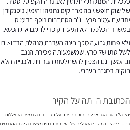
לכלית המנוגדת לחלוטין לאג'נדה הקפיטליסטית'
ל שוק חופש.י בה מחזיקים נתניהו וה
ימין
. ניסנקורן
חד עם עמיר פרץ. יו"ר הסתדרות נוסף בדימוס
משרד הכלכלה לא הגיעו רק כדי לחמם את הכסא.
לא פחות גרועה מכך הינה העברת מנהלת הבדואים
שליטתו של פרץ. שמשמעותה מכירת הנגב
בהמשך גם הצפון להשתלטות הבדווית ולבנייה הלא
וקית במגזר הערבי.
כתובת הייתה על הקיר
מינה? כואב הלב אבל הכתובת הייתה על הקיר. וככה נראית התעללות
חסרי ישע. נדמה כי המפלגה של הציונות הדתית שאיבדה לצד המנדטים