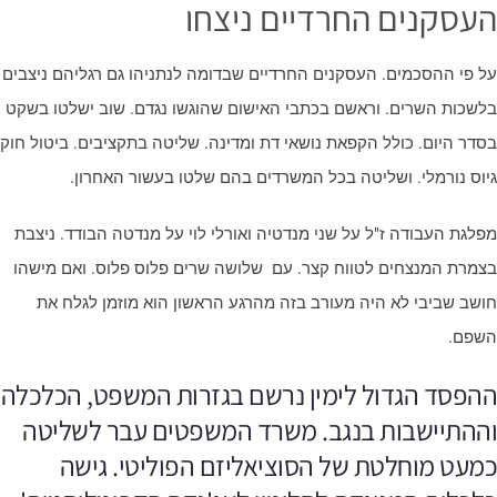
עסקנים החרדיים ניצחו
ל פי ההסכמים. העסקנים החרדיים שבדומה לנתניהו גם רגליהם ניצבים
לשכות השרים. וראשם בכתבי האישום שהוגשו נגדם. שוב ישלטו בשקט
סדר היום. כולל הקפאת נושאי דת ומדינה. שליטה בתקציבים. ביטול חוק
יוס נורמלי. ושליטה בכל המשרדים בהם שלטו בעשור האחרון.
פלגת העבודה ז"ל על שני מנדטיה ואורלי לוי על מנדטה הבודד. ניצבת
צמרת המנצחים לטווח קצר. עם שלושה שרים פלוס פלוס. ואם מישהו
ושב שביבי לא היה מעורב בזה מהרגע הראשון הוא מוזמן לגלח את
שפם.
הפסד הגדול לימין נרשם בגזרות המשפט, הכלכלה
ההתיישבות בנגב. משרד המשפטים עבר לשליטה
מעט מוחלטת של הסוציאליזם הפוליטי. גישה