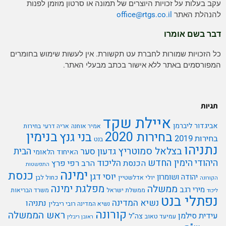
עקב בעלות על זכויות היוצרים של תמונה או סרטון מוזמן לפנות
להנהלת האתר
rtgs.co.il
office@
דבר בשם אומרו
כל הזכויות שמורות לחברת עט תקשורת. אין לעשות שימוש בחומרים
המפורסמים באתר ללא אישור בכתב מבעלי האתר.
תגיות
איילת שקד
אביגדור ליברמן
אמיר אוחנה
אריה דרעי
בחירות
בנימין
בחירות 2020
בני גנץ
בחירות 2019
בנט
נתניהו
בצלאל סמוטריץ
הבית
גדעון סער
האיחוד הלאומי
היהודי
הימין החדש
הליכוד
הכנסת
הרב רפי פרץ
התפשטות
ימינה
כנסת
יוסי דגן
יהודה ושומרון
יולי אדלשטיין
כחול לבן
הקורונה
מפלגת ימינה
ממשלה
מירי רגב
ממשלת ישראל
משרד הבריאות
ליכוד
נפתלי בנט
נשיא המדינה
נתניהו
נשיא המדינה רובי ריבלין
קורונה
ראש הממשלה
עידית סילמן
צה"ל
עמיעד טאוב
ראובן ריבלין