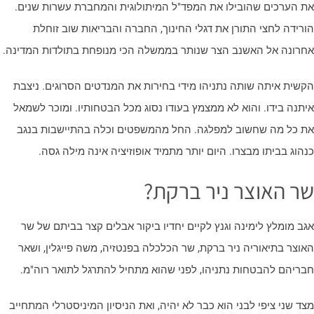
ת הערכים שהובילו את המפד"ל המיתולוגית והמחברת עשרות שנים.
ורידה לחצי התורן את דגלי החינוך, החברה והבריאות שוב זוחלת
חרונה אל האשנב הצר שנותר בממשלה הכי מנופחת בתולדות המדינה.
קשית איתה שותה נתניהו מידי בחירות את המנדטים הסרוגים. ניצבת
יתנה בידו. והוא לא ממצמץ בעודו נסוג מכל הבטחותיו. ומוכר לשמאל
ת כל מה שחשוב למפלגה. החל מהמשפטים וכלה בהתיישבות בנגב
נהוג בביתו מבצרו. היום יותר מתמיד אופוזיציה אינה מילה גסה.
ר האוצר ניר ברקת?
גב מומלץ לימינה וגנץ לקיים יחדיו ביקור אבלים קצר בביתם של שר
אוצר בתיאוריה ניר ברקת, שר הכלכלה בפנטזיה, משה פייגלין, ושאר
בריהם להבטחות נתניהו, לפני שהוא מתחיל להתרגל לתואר רוה"מ.
צד שני ציפי לבני הוא כבר לא יהיה, ואת הניסיון המיניסטרלי המתחייב