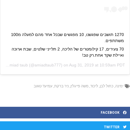
1270 תושבים שפגשנו, 10 מפגשים שבכל אחד מהם למעלה מ100
משתתפים.
70 צעירים, 17 קילומטרים של הליכה, 2 תלייני שלטים, שבת ארוכה
ואיילת שקד אחת.רק טב!
ed by
amiad taub
(@amiadtaub777) on
Aug 31, 2019 at 10:59am PDT
ימינה
,
כחול לבן
,
ליכוד
,
משה פייגלין
,
ניר ברקת
,
עמיעד טאוב
FACEBOOK
TWITTER