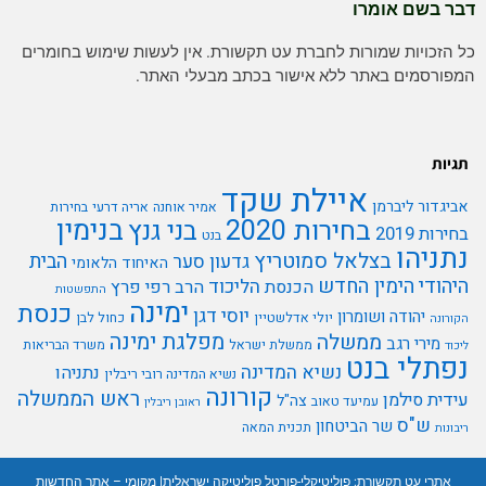
דבר בשם אומרו
כל הזכויות שמורות לחברת עט תקשורת. אין לעשות שימוש בחומרים
המפורסמים באתר ללא אישור בכתב מבעלי האתר.
תגיות
איילת שקד
אביגדור ליברמן
אמיר אוחנה
אריה דרעי
בחירות
בנימין
בחירות 2020
בני גנץ
בחירות 2019
בנט
נתניהו
בצלאל סמוטריץ
הבית
גדעון סער
האיחוד הלאומי
היהודי
הימין החדש
הליכוד
הכנסת
הרב רפי פרץ
התפשטות
ימינה
כנסת
יוסי דגן
יהודה ושומרון
יולי אדלשטיין
כחול לבן
הקורונה
מפלגת ימינה
ממשלה
מירי רגב
ממשלת ישראל
משרד הבריאות
ליכוד
נפתלי בנט
נשיא המדינה
נתניהו
נשיא המדינה רובי ריבלין
קורונה
ראש הממשלה
עידית סילמן
צה"ל
עמיעד טאוב
ראובן ריבלין
ש"ס
שר הביטחון
תכנית המאה
ריבונות
אתרי עט תקשורת:
פוליטיקלי-פורטל פוליטיקה ישראלית
|
מקומי – אתר החדשות