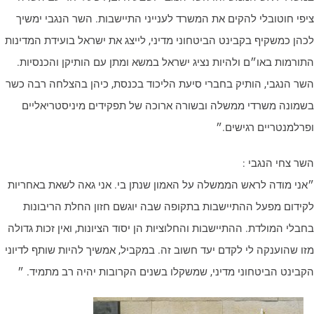
יפי חוטובלי להקים את המשרד לענייני התיישבות. השר הנגבי ימשיך
כהן כמשקיף בקבינט הביטחוני מדיני, לייצג את ישראל בועידת המדינות
תורמות באו״ם ולהיות נציג ישראל במשא ומתן עם הותיקן והכנסיות.
שר הנגבי, הותיק בחברי סיעת הליכוד בכנסת, כיהן בהצלחה רבה כשר
שמונה משרדי ממשלה ובשורה ארוכה של תפקידים מיניסטריאליים
פרלמנטריים רגישים.״
שר צחי הנגבי :
אני מודה לראש הממשלה על האמון שנתן בי. אני גאה לשאת באחריות
קידום מפעל ההתיישבות בתקופה שבה יוגשם חזון החלת הריבונות
חבלי המולדת. ההתיישבות והחלוציות הן יסוד הציונות, ואין זכות גדולה
זו שהוענקה לי לקדם יעד חשוב זה. במקביל, אמשיך להיות שותף לדיוני
קבינט הביטחוני מדיני, שמשקלו בשנים הקרובות יהיה רב מתמיד. ״