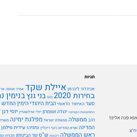
תגיות
איילת שקד
אביגדור ליברמן
אמיר אוחנה
ארי
בנימין נ
בחירות 2020
בני גנץ
בנט
הבית היהודי
הימין החדש
סער
האיחוד הלאומי
י
יוסי דגן
יהודה ושומרון
יולי אדלשטיין
התפשטות הקורונה
א פנה אלינו!
מפלגת ימינה
ממשלה
רגב
ממשלת ישראל
משרד 
המדינה
נתניהו
עידית סילמן
נשיא המדינה רובי ריבלין
ח"
צ
ראש הממשלה
ש"ס
שר הביטחון
תכנית המ
ריבונות