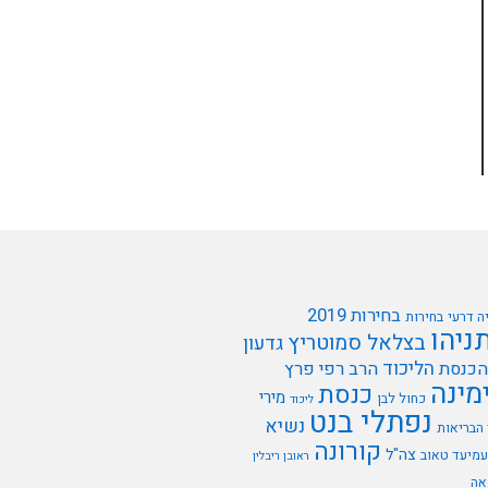
בחירות 2019
ה דרעי
בחירות
תניהו
בצלאל סמוטריץ
גדעון
הליכוד
הכנסת
הרב רפי פרץ
מינה
כנסת
מירי
כחול לבן
ליכוד
נפתלי בנט
נשיא
הבריאות
קורונה
צה"ל
עמיעד טאוב
ראובן ריבלין
אה