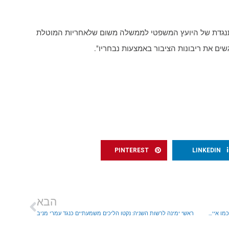
גדת של היועץ המשפטי לממשלה משום שלאחריות המוטלת
גשים את ריבונות הציבור באמצעות נבחריו".
PINTEREST
LINKEDIN
הבא
יוסי דגן: "מי שחושב שהוא יחיל ריבונות וישאיר יישובים תלושים כמו איים- טועה"
ראשי ימינה לרשות השניה: נקטו הליכים משמעתיים כנגד עמרי מניב