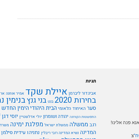
תגיות
איילת שקד
אביגדור ליברמן
אמיר אוחנה
ארי
בנימין נ
בחירות 2020
בני גנץ
בנט
הבית היהודי
הימין החדש
סער
האיחוד הלאומי
י
יוסי דגן
יהודה ושומרון
יולי אדלשטיין
התפשטות הקורונה
א פנה אלינו!
מפלגת ימינה
ממשלה
רגב
ממשלת ישראל
משרד 
המדינה
נתניהו
עידית סילמן
נשיא המדינה רובי ריבלין
ח"
צ