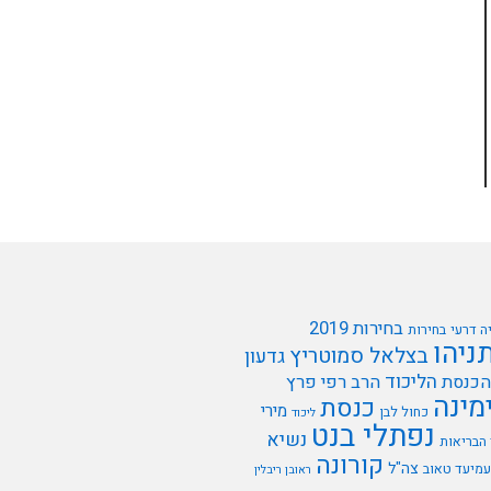
בחירות 2019
ה דרעי
בחירות
תניהו
בצלאל סמוטריץ
גדעון
הליכוד
הכנסת
הרב רפי פרץ
מינה
כנסת
מירי
כחול לבן
ליכוד
נפתלי בנט
נשיא
הבריאות
קורונה
צה"ל
עמיעד טאוב
ראובן ריבלין