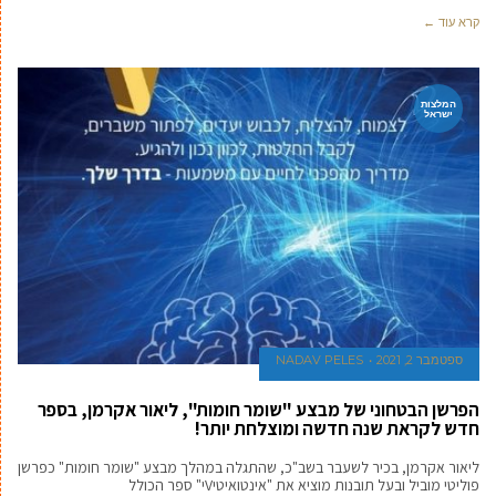
קרא עוד ←
המלצות
ישראל
ספטמבר 2, 2021
NADAV PELES
הפרשן הבטחוני של מבצע "שומר חומות", ליאור אקרמן, בספר
חדש לקראת שנה חדשה ומוצלחת יותר!
ליאור אקרמן, בכיר לשעבר בשב"כ, שהתגלה במהלך מבצע "שומר חומות" כפרשן
פוליטי מוביל ובעל תובנות מוציא את "אינטואיטיVי" ספר הכולל