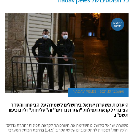
המלצות
ישראל
ספטמבר 13, 2021
NADAV PELES
היערכות משטרת ישראל בירושלים לשמירה על הביטחון והסדר
הציבורי לקראת תפילות "התרת נדרים" וה"סליחות" וליום כיפור
תשפ"ב
משטרת ישראל בירושלים השלימה את היערכותה לקראת תפילות "התרת נדרים"
וה"סליחות" הצפויות להתקיים ביום שלישי הקרוב (14.9) ברחבת הכותל המערבי