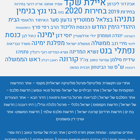
איילת שקד
אביגדור ליברמן
אמיר אוחנה
אריה דרעי
בחירות
בנימין
בחירות 2020
בני גנץ
בחירות 2019
בנט
נתניהו
בצלאל סמוטריץ
הבית
גדעון סער
האיחוד הלאומי
היהודי
הימין החדש
הליכוד
הכנסת
הרב רפי פרץ
התפשטות
ימינה
כנסת
יוסי דגן
יהודה ושומרון
יולי אדלשטיין
כחול לבן
הקורונה
מפלגת ימינה
ממשלה
מירי רגב
ממשלת ישראל
משרד הבריאות
ליכוד
נפתלי בנט
נשיא המדינה
נתניהו
נשיא המדינה רובי ריבלין
קורונה
ראש הממשלה
עידית סילמן
צה"ל
עמיעד טאוב
ראובן ריבלין
ש"ס
שר הביטחון
תכנית המאה
ריבונות
אתרי עט תקשורת:
פוליטיקלי-פורטל פוליטיקה ישראלית
|
מקומי – אתר החדשות
המקומיות של ישראל
|
אתר הבילויים של ישראל- פורטל פנאי ונופש
|
חדשות סלבס –
אתר הסלבס של ישראל
|
לבריאות- פורטל בריאות ורפואה
|
הדור הבא – אתר הצעירים
של ישראל
|
חדשות הקמפוס
|
ישראל כלכלי – פורטל כלכלה ונדל"ן
|
דתי רעננה
|
חדשות
|
בת ים
|
חדשות חרדים
|
קורונה ישראל
|
חדשות סלבס עולמי
חדשות המשפט- אתר
עורכי דין ומשפטים
אתרים שהקמנו :
עמותת אופק חזרה לחיים
|
אתר הבית של עמיעד טאוב
|
רות עפרי
|
|
טאוב עיצוב פנים
|
ד"ר אנדרה רטמן-מרפאת שיניים
|
הקמת אתרים
|
לימודי ספרדית