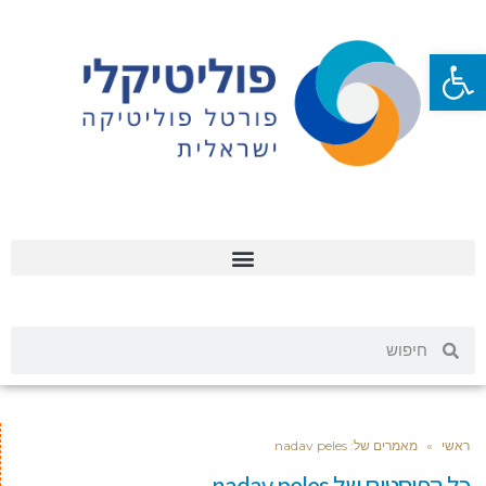
פתח סרגל נגישות
ראשי
»
מאמרים של: nadav peles
כל הפוסטים של
nadav peles