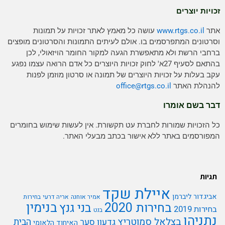
זכויות יוצרים
אתר
www.rtgs.co.il
עושה כל מאמץ לאתר זכויות על תמונות
וסרטונים המתפרסמים בו. אולם לעיתים התמונות והסרטונים מופצים
ברחבי הרשת ולא מתאפשרת הגעה למקור החומר הויזאולי, לכן
בהתאם לסעיף 27א' לחוק זכויות היוצרים כל אדם הרואה עצמו נפגע
עקב בעלות על זכויות היוצרים של תמונה או סרטון מוזמן לפנות
להנהלת האתר
rtgs.co.il
office@
דבר בשם אומרו
כל הזכויות שמורות לחברת עט תקשורת. אין לעשות שימוש בחומרים
המפורסמים באתר ללא אישור בכתב מבעלי האתר.
תגיות
איילת שקד
אביגדור ליברמן
אמיר אוחנה
אריה דרעי
בחירות
בנימין
בחירות 2020
בני גנץ
בחירות 2019
בנט
נתניהו
בצלאל סמוטריץ
הבית
גדעון סער
האיחוד הלאומי