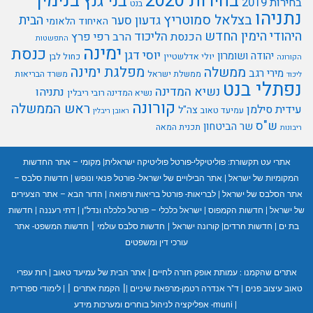
בנימין
בחירות 2020
בני גנץ
בחירות 2019
בנט
נתניהו
בצלאל סמוטריץ
הבית
גדעון סער
האיחוד הלאומי
היהודי
הימין החדש
הליכוד
הכנסת
הרב רפי פרץ
התפשטות
ימינה
כנסת
יוסי דגן
יהודה ושומרון
יולי אדלשטיין
כחול לבן
הקורונה
מפלגת ימינה
ממשלה
מירי רגב
ממשלת ישראל
משרד הבריאות
ליכוד
נפתלי בנט
נשיא המדינה
נתניהו
נשיא המדינה רובי ריבלין
קורונה
ראש הממשלה
עידית סילמן
צה"ל
עמיעד טאוב
ראובן ריבלין
ש"ס
שר הביטחון
תכנית המאה
ריבונות
אתרי עט תקשורת:
פוליטיקלי-פורטל פוליטיקה ישראלית
|
מקומי – אתר החדשות
המקומיות של ישראל
|
אתר הבילויים של ישראל- פורטל פנאי ונופש
|
חדשות סלבס –
אתר הסלבס של ישראל
|
לבריאות- פורטל בריאות ורפואה
|
הדור הבא – אתר הצעירים
של ישראל
|
חדשות הקמפוס
|
ישראל כלכלי – פורטל כלכלה ונדל"ן
|
דתי רעננה
|
חדשות
|
בת ים
|
חדשות חרדים
|
קורונה ישראל
|
חדשות סלבס עולמי
חדשות המשפט- אתר
עורכי דין ומשפטים
אתרים שהקמנו :
עמותת אופק חזרה לחיים
|
אתר הבית של עמיעד טאוב
|
רות עפרי
|
|
טאוב עיצוב פנים
|
ד"ר אנדרה רטמן-מרפאת שיניים
|
הקמת אתרים
|
לימודי ספרדית
|
muni- אפליקציה לניהול בוחרים ומערכות מידע