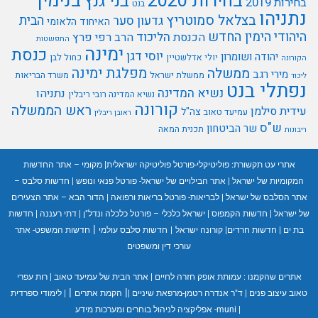
בנימין
בחירות 2020
בני גנץ
בחירות 2019
בנט
נתניהו
בצלאל סמוטריץ
הבית
גדעון סער
האיחוד הלאומי
היהודי
הימין החדש
הליכוד
הכנסת
הרב רפי פרץ
התפשטות
ימינה
כנסת
יוסי דגן
יהודה ושומרון
יולי אדלשטיין
כחול לבן
הקורונה
מפלגת ימינה
ממשלה
מירי רגב
ממשלת ישראל
משרד הבריאות
ליכוד
נפתלי בנט
נשיא המדינה
נתניהו
נשיא המדינה רובי ריבלין
קורונה
ראש הממשלה
עידית סילמן
צה"ל
עמיעד טאוב
ראובן ריבלין
ש"ס
שר הביטחון
תכנית המאה
ריבונות
אתרי עט תקשורת:
פוליטיקלי-פורטל פוליטיקה ישראלית
|
מקומי – אתר החדשות
המקומיות של ישראל
|
אתר הבילויים של ישראל- פורטל פנאי ונופש
|
חדשות סלבס –
אתר הסלבס של ישראל
|
לבריאות- פורטל בריאות ורפואה
|
הדור הבא – אתר הצעירים
של ישראל
|
חדשות הקמפוס
|
ישראל כלכלי – פורטל כלכלה ונדל"ן
|
דתי רעננה
|
חדשות
|
בת ים
|
חדשות חרדים
|
קורונה ישראל
|
חדשות סלבס עולמי
חדשות המשפט- אתר
עורכי דין ומשפטים
אתרים שהקמנו :
עמותת אופק חזרה לחיים
|
אתר הבית של עמיעד טאוב
|
רות עפרי
|
|
טאוב עיצוב פנים
|
ד"ר אנדרה רטמן-מרפאת שיניים
|
הקמת אתרים
|
לימודי ספרדית
|
muni- אפליקציה לניהול בוחרים ומערכות מידע