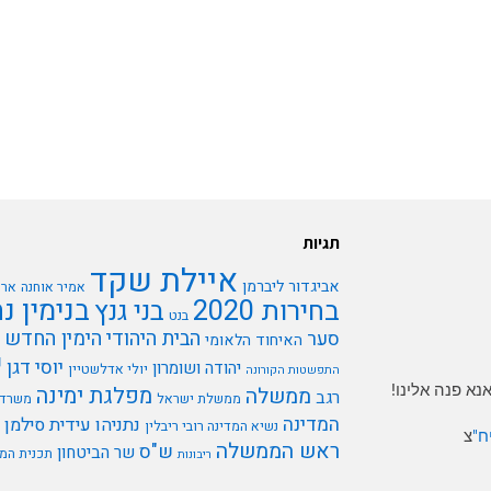
תגיות
איילת שקד
אביגדור ליברמן
אמיר אוחנה
ארי
בנימין נ
בחירות 2020
בני גנץ
בנט
הבית היהודי
הימין החדש
סער
האיחוד הלאומי
י
יוסי דגן
יהודה ושומרון
יולי אדלשטיין
התפשטות הקורונה
א פנה אלינו!
מפלגת ימינה
ממשלה
רגב
ממשלת ישראל
משרד 
המדינה
נתניהו
עידית סילמן
נשיא המדינה רובי ריבלין
ח"
צ
ראש הממשלה
ש"ס
שר הביטחון
תכנית המ
ריבונות