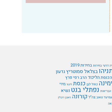
בחירות 2019
ה דרעי
בחירות
תניהו
בצלאל סמוטריץ
גדעון
הליכוד
הכנסת
הרב רפי פרץ
מינה
כנסת
מירי
כחול לבן
ליכוד
נפתלי בנט
נשיא
הבריאות
קורונה
צה"ל
עמיעד טאוב
ראובן ריבלין
אה