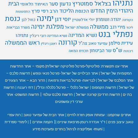
נתניהו
בצלאל סמוטריץ
הבית
גדעון סער
האיחוד הלאומי
היהודי
הימין החדש
הליכוד
הכנסת
הרב רפי פרץ
התפשטות
ימינה
כנסת
יוסי דגן
יהודה ושומרון
יולי אדלשטיין
כחול לבן
הקורונה
מפלגת ימינה
ממשלה
מירי רגב
ממשלת ישראל
משרד הבריאות
ליכוד
נפתלי בנט
נשיא המדינה
נתניהו
נשיא המדינה רובי ריבלין
קורונה
ראש הממשלה
עידית סילמן
צה"ל
עמיעד טאוב
ראובן ריבלין
ש"ס
שר הביטחון
תכנית המאה
ריבונות
אתרי עט תקשורת:
פוליטיקלי-פורטל פוליטיקה ישראלית
|
מקומי – אתר החדשות
המקומיות של ישראל
|
אתר הבילויים של ישראל- פורטל פנאי ונופש
|
חדשות סלבס –
אתר הסלבס של ישראל
|
לבריאות- פורטל בריאות ורפואה
|
הדור הבא – אתר הצעירים
של ישראל
|
חדשות הקמפוס
|
ישראל כלכלי – פורטל כלכלה ונדל"ן
|
דתי רעננה
|
חדשות
|
בת ים
|
חדשות חרדים
|
קורונה ישראל
|
חדשות סלבס עולמי
חדשות המשפט- אתר
עורכי דין ומשפטים
אתרים שהקמנו :
עמותת אופק חזרה לחיים
|
אתר הבית של עמיעד טאוב
|
רות עפרי
|
|
טאוב עיצוב פנים
|
ד"ר אנדרה רטמן-מרפאת שיניים
|
הקמת אתרים
|
לימודי ספרדית
|
muni- אפליקציה לניהול בוחרים ומערכות מידע