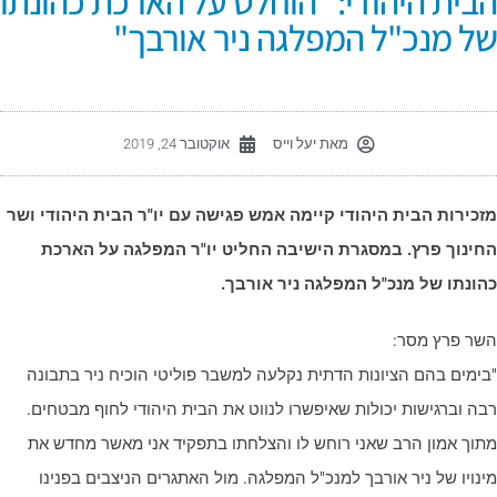
בית היהודי: "הוחלט על הארכת כהונתו
ל מנכ"ל המפלגה ניר אורבך"
מאת
יעל וייס
אוקטובר 24, 2019
זכירות הבית היהודי קיימה אמש פגישה עם יו"ר הבית היהודי ושר
חינוך פרץ. במסגרת הישיבה החליט יו"ר המפלגה על הארכת
הונתו של מנכ"ל המפלגה ניר אורבך.
שר פרץ מסר:
בימים בהם הציונות הדתית נקלעה למשבר פוליטי הוכיח ניר בתבונה
בה וברגישות יכולות שאיפשרו לנווט את הבית היהודי לחוף מבטחים.
תוך אמון הרב שאני רוחש לו והצלחתו בתפקיד אני מאשר מחדש את
ינויו של ניר אורבך למנכ"ל המפלגה. מול האתגרים הניצבים בפנינו