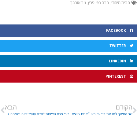
הבית היהודי
,
הרב רפי פרץ
,
ניר אורבך
FACEBOOK
TWITTER
LINKEDIN
PINTEREST
הקודם
הבא
שר החינוך לתנועת בני עקיבא: ״אתם עושים אחדות בעם, נציגי הציבור צריכים ללמוד מכם״
זוכי פרס הציונות לשנת 2019: לאה ושמחה גולדין