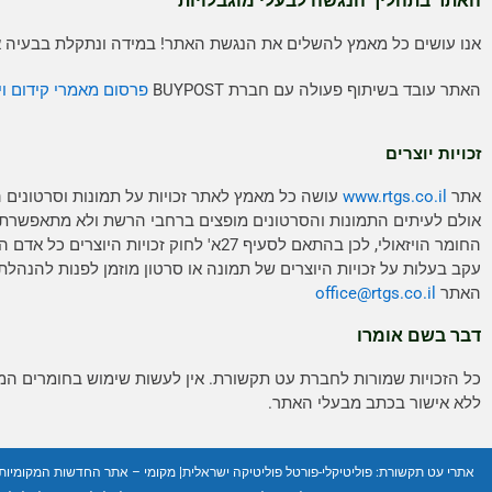
האתר בתהליך הנגשה לבעלי מוגבלויות
אנו עושים כל מאמץ להשלים את הנגשת האתר! במידה ונתקלת בבעיה אנ
האתר עובד בשיתוף פעולה עם חברת BUYPOST
פרסום מאמרי קידום וי
זכויות יוצרים
אתר
www.rtgs.co.il
עושה כל מאמץ לאתר זכויות על תמונות וסרטונים 
אולם לעיתים התמונות והסרטונים מופצים ברחבי הרשת ולא מתאפשרת
החומר הויזאולי, לכן בהתאם לסעיף 27א' לחוק זכויות היוצ
עקב בעלות על זכויות היוצרים של תמונה או סרטון מוזמן לפנות להנהלת
האתר
rtgs.co.il
office@
דבר בשם אומרו
כל הזכויות שמורות לחברת עט תקשורת. אין לעשות שימוש בחומרים ה
ללא אישור בכתב מבעלי האתר.
אתרי עט תקשורת:
פוליטיקלי-פורטל פוליטיקה ישראלית
|
מקומי – אתר החדשות המקומיות