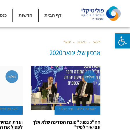
דף הבית
חדשות
כנס
פתח סרגל נגישות
ראשי
»
2020
»
ינואר
ארכיון של:
ינואר 2020
מפלגות
מפלגות
ינואר 29, 2020
נדב טלאור
ינואר 29, 2020
חה"כ גפני: "טובת המדינה שלא אלך
ועדת הבחיר
עם יאיר לפיד"
לפסול את ה