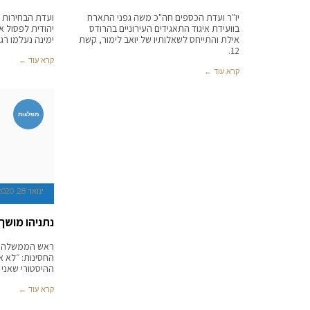
יו"ר ועדת הכספים חה"כ משה גפני התארח
ועדת הבחירות
בוועידת איגוד התאגידים העירוניים בהרודס
יהודית לפסול 
אילת והתייחס לשאלותיו של יואב לימור, קשת
ימינה נעלמו רגע
12.
קרא עוד ←
קרא עוד ←
מפלגות
ינואר 28, 2020
נתניהו מושך
ראש הממשלה נ
החסינות: ״לא א
ההיסטורי שאני 
קרא עוד ←