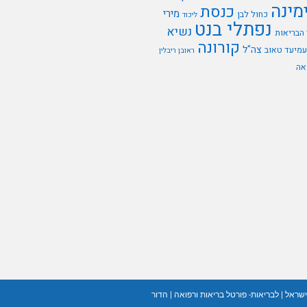
מינה
כנסת
מירי
כחול לבן
ליכוד
נפתלי בנט
נשיא
הבריאות
קורונה
צה"ל
עמיעד טאוב
ראובן ריבלין
אה
ישראל
|
לבריאות- פורטל בריאות ורפואה
|
הדור