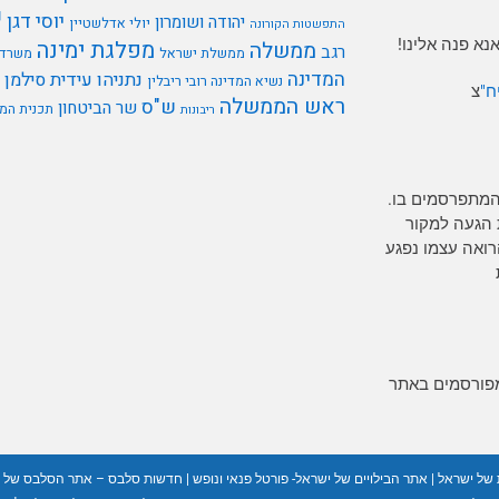
י
יוסי דגן
יהודה ושומרון
יולי אדלשטיין
התפשטות הקורונה
א פנה אלינו!
מפלגת ימינה
ממשלה
רגב
ממשלת ישראל
משרד 
המדינה
נתניהו
עידית סילמן
נשיא המדינה רובי ריבלין
ח"
צ
ראש הממשלה
ש"ס
שר הביטחון
תכנית המ
ריבונות
המתפרסמים בו.
 הגעה למקור
רים כל אדם הרואה עצמו נפגע
מפורסמים באתר
 של ישראל
|
אתר הבילויים של ישראל- פורטל פנאי ונופש
|
חדשות סלבס – אתר הסלבס של 