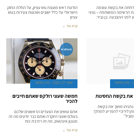
 דחתה את בקשת עוצמה
הודעת ראש מועצת גוש עציון, על החלת החוק
את הרשימה המשותפת – נציגי
הישראלי על כלל ישובים ושכונות צעירות בגוש
 לפני ההצבעה. בן גביר:
עציון
קרא עוד ←
מומלצים
נדב טלאור
ינואר 27, 2020
נדב טלאור
 את בקשת החסינות
חמשה שעוני רולקס שאתם חייבים
להכיר
תניהו מושך את בקשת
תן ליריביי להפריע למהלך
אתם עושים את הצעדים הראשונים שלכם
מוביל״
בעולם שעוני היוקרה ואתם כבר יודעים מה זה
מנגנון אינהאוס, מה זה רזרבת כוח
קרא עוד ←