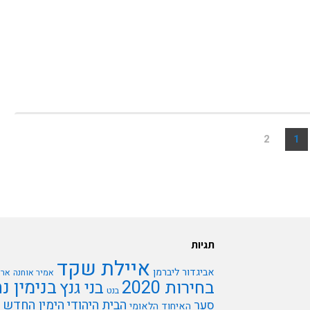
2
1
תגיות
איילת שקד
אביגדור ליברמן
אמיר אוחנה
ארי
בנימין נ
בחירות 2020
בני גנץ
בנט
הבית היהודי
הימין החדש
סער
האיחוד הלאומי