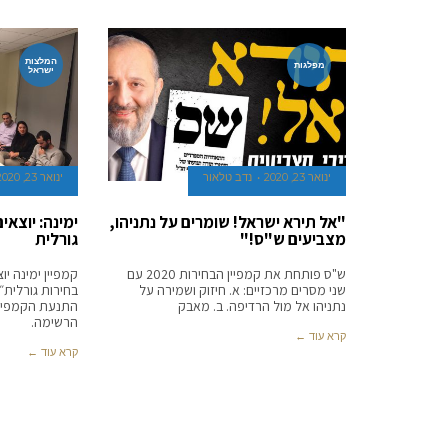
המלצות
מפלגות
ישראל
ינואר 23, 2020
נדב טלאור
ינואר 23, 2020
"אל תירא ישראל! שומרים על נתניהו,
ימינה: יוצא
מצביעים ש"ס!"
גורלית
ש"ס פותחת את קמפיין הבחירות 2020 עם
קמפיין ימינה י
שני מסרים מרכזיים: א. חיזוק ושמירה על
בחירות גורלית
נתניהו אל מול הרדיפה. ב. מאבק
התנעת הקמפיין
הרשימה.
קרא עוד ←
קרא עוד ←