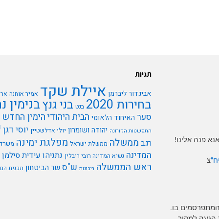
תגיות
איילת שקד
אביגדור ליברמן
אמיר אוחנה
ארי
בנימין נ
בחירות 2020
בני גנץ
בנט
הבית היהודי
הימין החדש
סער
האיחוד הלאומי
י
יוסי דגן
יהודה ושומרון
יולי אדלשטיין
התפשטות הקורונה
א פנה אלינו!
מפלגת ימינה
ממשלה
רגב
ממשלת ישראל
משרד 
המדינה
נתניהו
עידית סילמן
נשיא המדינה רובי ריבלין
ח"
צ
ראש הממשלה
ש"ס
שר הביטחון
תכנית המ
ריבונות
המתפרסמים בו.
 הגעה למקור