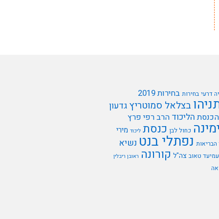
בחירות 2019
ה דרעי
בחירות
תניהו
בצלאל סמוטריץ
גדעון
הליכוד
הכנסת
הרב רפי פרץ
מינה
כנסת
מירי
כחול לבן
ליכוד
נפתלי בנט
נשיא
הבריאות
קורונה
צה"ל
עמיעד טאוב
ראובן ריבלין
אה