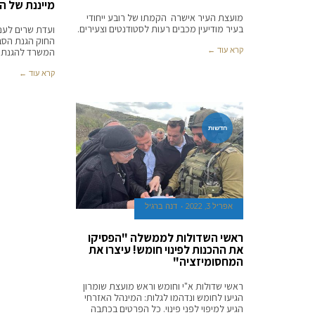
מייננת של 
מועצת העיר אישרה הקמתו של רובע ייחודי
בעיר מודיעין מכבים רעות לסטודנטים וצעירים.
ועדת שרים לענ
החוק הגנת הסבי
קרא עוד ←
המשרד להגנת ה
קרא עוד ←
חדשות
אפריל 3, 2022
דנה ברגיל
ראשי השדולות לממשלה "הפסיקו
את ההכנות לפינוי חומש! עיצרו את
המחסומיזציה"
ראשי שדולות א"י וחומש וראש מועצת שומרון
הגיעו לחומש ונדהמו לגלות: המינהל האזרחי
הגיע למיפוי לפני פינוי. כל הפרטים בכתבה