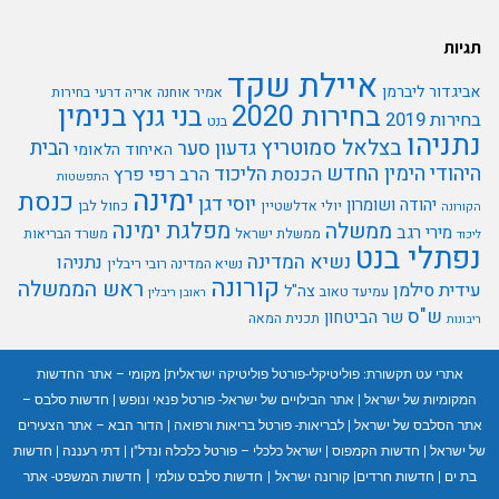
תגיות
איילת שקד
אביגדור ליברמן
אמיר אוחנה
אריה דרעי
בחירות
בנימין
בחירות 2020
בני גנץ
בחירות 2019
בנט
נתניהו
בצלאל סמוטריץ
הבית
גדעון סער
האיחוד הלאומי
היהודי
הימין החדש
הליכוד
הכנסת
הרב רפי פרץ
התפשטות
ימינה
כנסת
יוסי דגן
יהודה ושומרון
יולי אדלשטיין
כחול לבן
הקורונה
מפלגת ימינה
ממשלה
מירי רגב
ממשלת ישראל
משרד הבריאות
ליכוד
נפתלי בנט
נשיא המדינה
נתניהו
נשיא המדינה רובי ריבלין
קורונה
ראש הממשלה
עידית סילמן
צה"ל
עמיעד טאוב
ראובן ריבלין
ש"ס
שר הביטחון
תכנית המאה
ריבונות
אתרי עט תקשורת:
פוליטיקלי-פורטל פוליטיקה ישראלית
|
מקומי – אתר החדשות
המקומיות של ישראל
|
אתר הבילויים של ישראל- פורטל פנאי ונופש
|
חדשות סלבס –
אתר הסלבס של ישראל
|
לבריאות- פורטל בריאות ורפואה
|
הדור הבא – אתר הצעירים
של ישראל
|
חדשות הקמפוס
|
ישראל כלכלי – פורטל כלכלה ונדל"ן
|
דתי רעננה
|
חדשות
|
בת ים
|
חדשות חרדים
|
קורונה ישראל
|
חדשות סלבס עולמי
חדשות המשפט- אתר