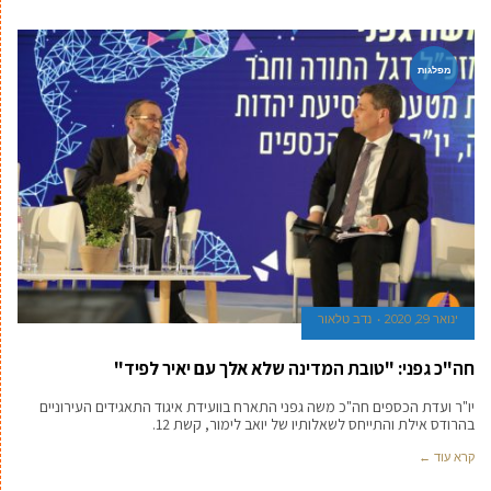
מפלגות
ינואר 29, 2020
נדב טלאור
חה"כ גפני: "טובת המדינה שלא אלך עם יאיר לפיד"
יו"ר ועדת הכספים חה"כ משה גפני התארח בוועידת איגוד התאגידים העירוניים
בהרודס אילת והתייחס לשאלותיו של יואב לימור, קשת 12.
קרא עוד ←