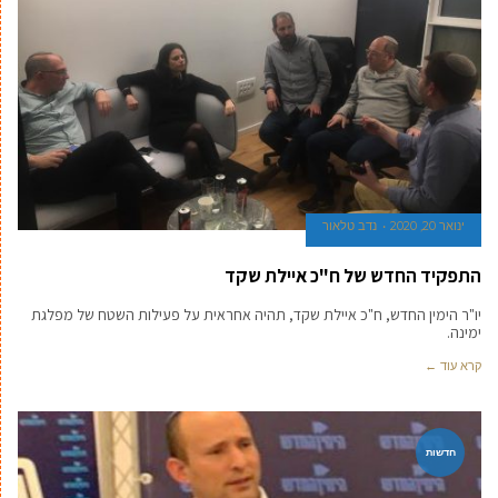
ינואר 20, 2020
נדב טלאור
התפקיד החדש של ח"כ איילת שקד
יו"ר הימין החדש, ח"כ איילת שקד, תהיה אחראית על פעילות השטח של מפלגת
ימינה.
קרא עוד ←
חדשות