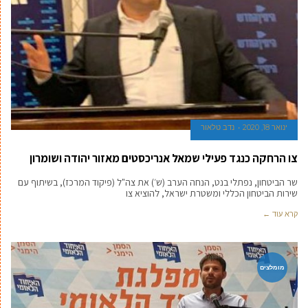
ינואר 18, 2020
נדב טלאור
צו הרחקה כנגד פעילי שמאל אנריכסטים מאזור יהודה ושומרון
שר הביטחון, נפתלי בנט, הנחה הערב (ש׳) את צה"ל (פיקוד המרכז), בשיתוף עם
שירות הביטחון הכללי ומשטרת ישראל, להוציא צו
קרא עוד ←
מומלצים