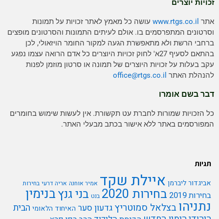
זכויות יוצרים
אתר
www.rtgs.co.il
עושה כל מאמץ לאתר זכויות על תמונות
וסרטונים המתפרסמים בו. אולם לעיתים התמונות והסרטונים מופצים
ברחבי הרשת ולא מתאפשרת הגעה למקור החומר הויזאולי, לכן
בהתאם לסעיף 27א' לחוק זכויות היוצרים כל אדם הרואה עצמו נפגע
עקב בעלות על זכויות היוצרים של תמונה או סרטון מוזמן לפנות
להנהלת האתר
rtgs.co.il
office@
דבר בשם אומרו
כל הזכויות שמורות לחברת עט תקשורת. אין לעשות שימוש בחומרים
המפורסמים באתר ללא אישור בכתב מבעלי האתר.
תגיות
איילת שקד
אביגדור ליברמן
אמיר אוחנה
אריה דרעי
בחירות
בנימין
בחירות 2020
בני גנץ
בחירות 2019
בנט
נתניהו
בצלאל סמוטריץ
הבית
גדעון סער
האיחוד הלאומי