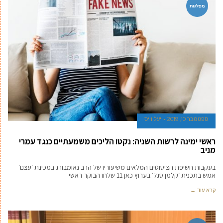
מפלגות
ספטמבר 10, 2019
יעל וייס
ראשי ימינה לרשות השניה: נקטו הליכים משמעתיים כנגד עמרי
מניב
בעקבות חשיפת הציטוטים המלאים משיעוריו של הרב נאומבורג במכינת ׳עצם׳
אמש בתכנית ׳קלמן סגל׳ בערוץ כאן 11 שלחו הבוקר ראשי
קרא עוד ←