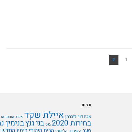
2
1
תגיות
איילת שקד
אביגדור ליברמן
אמיר אוחנה
ארי
בנימין נ
בחירות 2020
בני גנץ
בנט
הבית היהודי
הימין החדש
סער
האיחוד הלאומי