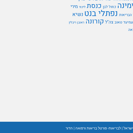
מינה
כנסת
מירי
כחול לבן
ליכוד
נפתלי בנט
נשיא
הבריאות
קורונה
צה"ל
עמיעד טאוב
ראובן ריבלין
אה
ישראל
|
לבריאות- פורטל בריאות ורפואה
|
הדור