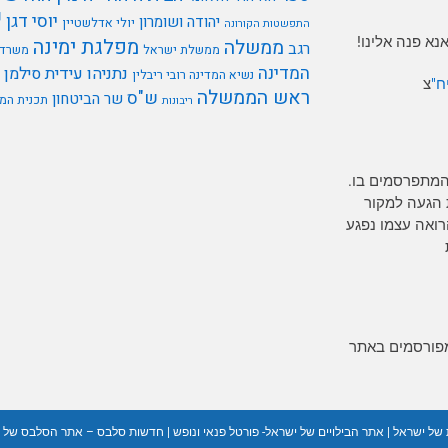
י
יוסי דגן
יהודה ושומרון
יולי אדלשטיין
התפשטות הקורונה
א פנה אלינו!
מפלגת ימינה
ממשלה
רגב
ממשלת ישראל
משרד 
המדינה
נתניהו
עידית סילמן
נשיא המדינה רובי ריבלין
ח"
צ
ראש הממשלה
ש"ס
שר הביטחון
תכנית המ
ריבונות
המתפרסמים בו.
 הגעה למקור
רים כל אדם הרואה עצמו נפגע
מפורסמים באתר
 של ישראל
|
אתר הבילויים של ישראל- פורטל פנאי ונופש
|
חדשות סלבס – אתר הסלבס של 