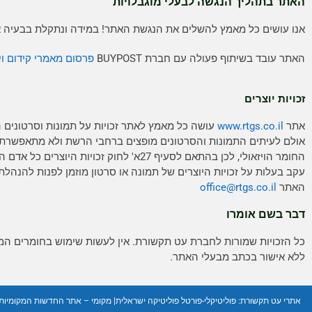
האתר בתהליך הנגשה לבעלי מוגבלויות
אנו עושים כל מאמץ להשלים את הנגשת האתר! במידה ונתקלת בבעיה אנ
האתר עובד בשיתוף פעולה עם חברת BUYPOST
פרסום מאמרי קידום וי
זכויות יוצרים
אתר
www.rtgs.co.il
עושה כל מאמץ לאתר זכויות על תמונות וסרטונים 
אולם לעיתים התמונות והסרטונים מופצים ברחבי הרשת ולא מתאפשרת
החומר הויזאולי, לכן בהתאם לסעיף 27א' לחוק זכויות היוצ
עקב בעלות על זכויות היוצרים של תמונה או סרטון מוזמן לפנות להנהלת
האתר
rtgs.co.il
office@
דבר בשם אומרו
כל הזכויות שמורות לחברת עט תקשורת. אין לעשות שימוש בחומרים ה
ללא אישור בכתב מבעלי האתר.
אתרי עט תקשורת:
פוליטיקלי-פורטל פוליטיקה ישראלית
|
מקומי – אתר החדשות המקומיות