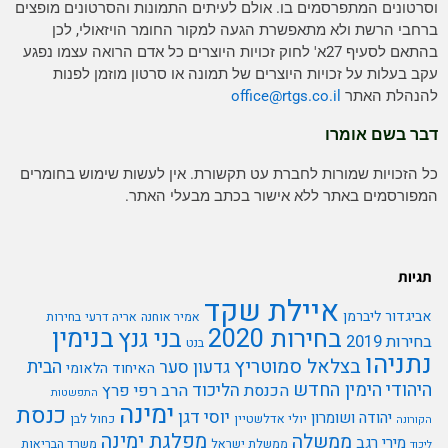
וסרטונים המתפרסמים בו. אולם לעיתים התמונות והסרטונים מופצים
ברחבי הרשת ולא מתאפשרת הגעה למקור החומר הויזאולי, לכן
בהתאם לסעיף 27א' לחוק זכויות היוצרים כל אדם הרואה עצמו נפגע
עקב בעלות על זכויות היוצרים של תמונה או סרטון מוזמן לפנות
להנהלת האתר
rtgs.co.il
office@
דבר בשם אומרו
כל הזכויות שמורות לחברת עט תקשורת. אין לעשות שימוש בחומרים
המפורסמים באתר ללא אישור בכתב מבעלי האתר.
תגיות
איילת שקד
אביגדור ליברמן
אמיר אוחנה
אריה דרעי
בחירות
בנימין
בחירות 2020
בני גנץ
בחירות 2019
בנט
נתניהו
בצלאל סמוטריץ
הבית
גדעון סער
האיחוד הלאומי
היהודי
הימין החדש
הליכוד
הכנסת
הרב רפי פרץ
התפשטות
ימינה
כנסת
יוסי דגן
יהודה ושומרון
יולי אדלשטיין
כחול לבן
הקורונה
מפלגת ימינה
ממשלה
מירי רגב
ממשלת ישראל
משרד הבריאות
ליכוד