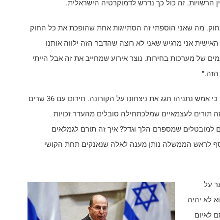
רשויות. זה כול כך נדרש לדמוקרטיה הישראלית.
 בחוק. מה שאני הוספתי זה הסתייגות אחת שהופכת את כל החוק
, וזה מכיוון שברמה האישית אני מרגיש שאני לא רוצה שהדבר הזה ילווה אותנו
ים של מערכות בחירות. נוצר אירוע שמחייב את זה אבל הייתי
הזה."
ח"כ משה יעלון: "אם זו ממשלת חירום אז איחרתם כי אמש נתניהו חגג את ניצחונו על הקורונה. חירום עם 36 שרים
 זה תורים לעצמאיים שמלכתחילה סובלים מהעדר זכויות
רם למובטלים שמספרם הלך וגדל? איך זה תורם לגמלאים
וסף לראש הממשלה נותן מענה לאלה שנאנקים תחת הקושי
ר על
א לא יהיה
ם לאיום