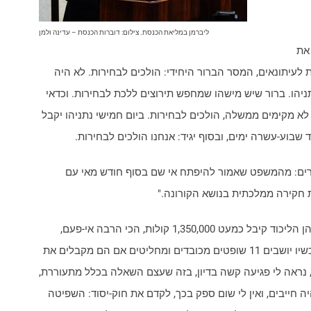
ליברמן במליאת הכנסת. צילום: דוברות הכנסת – עדינה ולמן
את
עיתונאים, המסר הברור היחידי: הולכים לבחירות. לא היה
ניהו. ברור שיש מישהו שמחפש תירוצים ללכת לבחירות. וכדאי
לא מקימים ממשלה, הולכים לבחירות. ביום חמישי נתניהו יקבל
שבוע-עשרה ימים, ובסוף יגיד: אנחנו הולכים לבחירות.
רים: מהמשפט שאמור להיפתח אי שם בסוף חודש מאי עם
 חקירה ממלכתית בנושא הקורונה."
ח"כ יואב קיש: "מדינת ישראל הייתה בבחירות שבהן הליכוד קיבל כמעט 1,350,000 קולות, הכי הרבה אי-פעם,
לטובת הקמת ממשלה בראשות בנימין נתניהו, ועכשיו יושבים 11 שופטים מכובדים ומחליטים אם הם מקבלים את
, נראה לי פגיעה קשה בדיון, בזה שעצם השאלה בכלל מתעוררת,
 חייבים, ואין לי שום ספק בכך, לקדם את חוק-יסוד: השפיטה