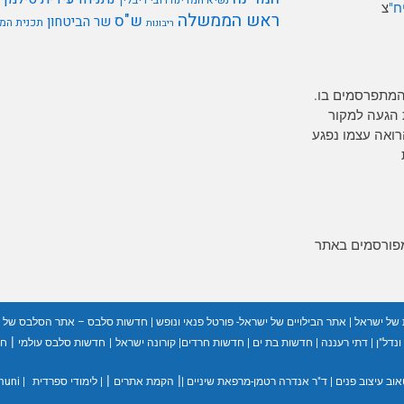
נשיא המדינה רובי ריבלין
ח"
צ
ראש הממשלה
ש"ס
שר הביטחון
תכנית המ
ריבונות
המתפרסמים בו.
 הגעה למקור
רים כל אדם הרואה עצמו נפגע
מפורסמים באתר
 של ישראל
|
אתר הבילויים של ישראל- פורטל פנאי ונופש
|
חדשות סלבס – אתר הסלבס של 
|
נדל"ן
|
דתי רעננה
|
חדשות בת ים
|
חדשות חרדים
|
קורונה ישראל
|
חדשות סלבס עולמי
חד
|
|
אוב עיצוב פנים
|
ד"ר אנדרה רטמן-מרפאת שיניים
|
הקמת אתרים
|
לימודי ספרדית
|
muni- אפליקציה לניהול בוחרים ומע