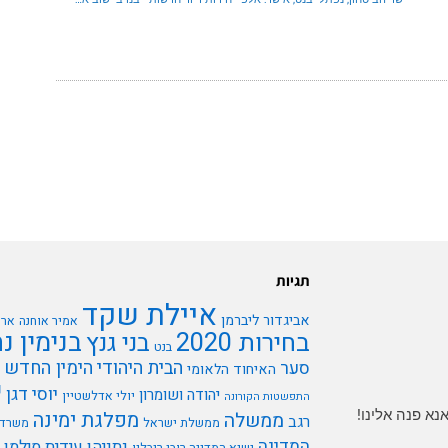
תגיות
איילת שקד
אביגדור ליברמן
אמיר אוחנה
ארי
בנימין נ
בחירות 2020
בני גנץ
בנט
הבית היהודי
הימין החדש
סער
האיחוד הלאומי
י
יוסי דגן
יהודה ושומרון
יולי אדלשטיין
התפשטות הקורונה
א פנה אלינו!
מפלגת ימינה
ממשלה
רגב
ממשלת ישראל
משרד 
המדינה
נתניהו
עידית סילמן