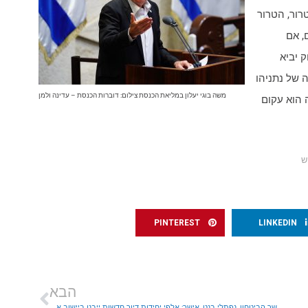
רור, הטרור
, אם
 יביא
של נתניהו
משה בוגי יעלון במליאת הכנסת צילום: דוברות הכנסת – עדינה ולמן
 הוא עקום
ש
PINTEREST
LINKEDIN
הבא
שר הביטחון, נפתלי בנט, אישר: אלפי יחידות דיור חדשות ייבנו ביישוב אפרת