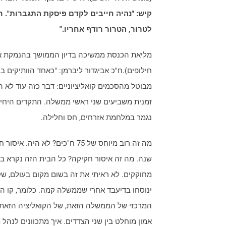
קיש: "נהיה חייבים לקדם פיסקת התגברות". ח"
לטרור, הטרור רודף אחריו."
מליאת הכנסת ממשיכה בדיון הממושך בהנמקת אל
חילופים).ח"כ אביגדור ליברמן: "כאחד הוותיקים
מבוטל מהסכמים קואליציוניים: דבר כזה עוד לא הי
זמנית משביעים שני ראשי ממשלה. התקדים היחידי
נגמר במלחמת אזרחים, חס וחלילה.
מה זה רוב מיוחס של 75 ח"כים? לא היה. 
שנה. מה זה איסור חקיקה? כל הבית הזה נקרא בי
מחוקקים. לא ראיתי את זה בשום מקום בעולם, שקו
ינוסחו בדיעבד אחרי שממשלה קמה. כלומר, קו הי
המרכזי של הממשלה הזאת, של הקואליציה הזאת,
אמון מוחלט בין שני הצדדים. איך מתכוונים לנהל 