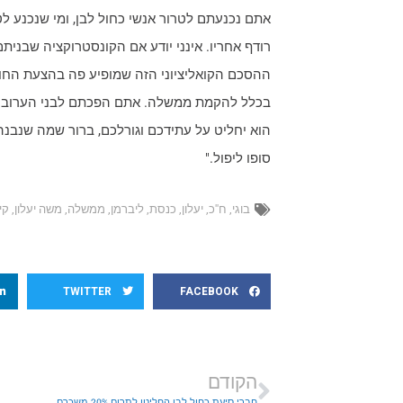
אתם נכנעתם לטרור אנשי כחול לבן, ומי שנכנע לט
רודף אחריו. אינני יודע אם הקונסטרוקציה שבניתם
ההסכם הקואליציוני הזה שמופיע פה בהצעת החוק
בכלל להקמת ממשלה. אתם הפכתם לבני הערובה 
הוא יחליט על עתידכם וגורלכם, ברור שמה שנבנה
סופו ליפול."
בוגי
,
ח''כ
,
יעלון
,
כנסת
,
ליברמן
,
ממשלה
,
משה יעלון
,
קי
TWITTER
FACEBOOK
הקודם
חברי סיעת כחול לבן החליטו לתרום 20% משכרם