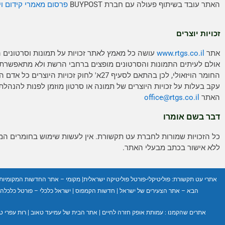
האתר עובד בשיתוף פעולה עם חברת BUYPOST
פרסום מאמרי קידום וי
זכויות יוצרים
אתר
www.rtgs.co.il
עושה כל מאמץ לאתר זכויות על תמונות וסרטונים 
אולם לעיתים התמונות והסרטונים מופצים ברחבי הרשת ולא מתאפשרת
החומר הויזאולי, לכן בהתאם לסעיף 27א' לחוק זכויות היוצ
עקב בעלות על זכויות היוצרים של תמונה או סרטון מוזמן לפנות להנהלת
האתר
rtgs.co.il
office@
דבר בשם אומרו
כל הזכויות שמורות לחברת עט תקשורת. אין לעשות שימוש בחומרים ה
ללא אישור בכתב מבעלי האתר.
אתרי עט תקשורת:
פוליטיקלי-פורטל פוליטיקה ישראלית
|
מקומי – אתר החדשות המקומיות
הבא – אתר הצעירים של ישראל
|
חדשות הקמפוס
|
ישראל כלכלי – פורטל כלכלה ו
אתרים שהקמנו :
עמותת אופק חזרה לחיים
|
אתר הבית של עמיעד טאוב
|
רות עפרי ט