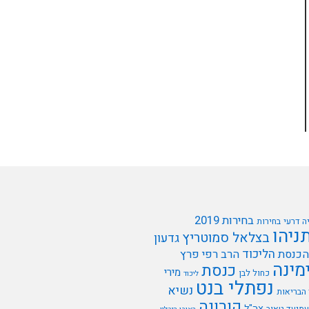
בחירות 2019
ה דרעי
בחירות
תניהו
בצלאל סמוטריץ
גדעון
הליכוד
הכנסת
הרב רפי פרץ
מינה
כנסת
מירי
כחול לבן
ליכוד
נפתלי בנט
נשיא
הבריאות
קורונה
צה"ל