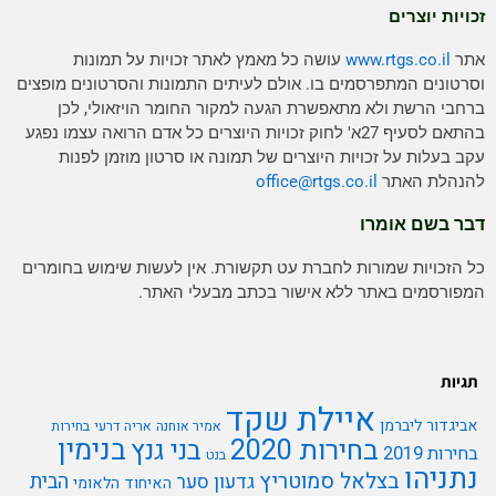
זכויות יוצרים
אתר
www.rtgs.co.il
עושה כל מאמץ לאתר זכויות על תמונות
וסרטונים המתפרסמים בו. אולם לעיתים התמונות והסרטונים מופצים
ברחבי הרשת ולא מתאפשרת הגעה למקור החומר הויזאולי, לכן
בהתאם לסעיף 27א' לחוק זכויות היוצרים כל אדם הרואה עצמו נפגע
עקב בעלות על זכויות היוצרים של תמונה או סרטון מוזמן לפנות
להנהלת האתר
rtgs.co.il
office@
דבר בשם אומרו
כל הזכויות שמורות לחברת עט תקשורת. אין לעשות שימוש בחומרים
המפורסמים באתר ללא אישור בכתב מבעלי האתר.
תגיות
איילת שקד
אביגדור ליברמן
אמיר אוחנה
אריה דרעי
בחירות
בנימין
בחירות 2020
בני גנץ
בחירות 2019
בנט
נתניהו
בצלאל סמוטריץ
הבית
גדעון סער
האיחוד הלאומי