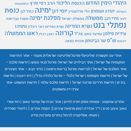
היהודי
הימין החדש
הליכוד
הכנסת
הרב רפי פרץ
התפשטות
ימינה
כנסת
יוסי דגן
יהודה ושומרון
יולי אדלשטיין
כחול לבן
הקורונה
מפלגת ימינה
ממשלה
מירי רגב
ממשלת ישראל
משרד הבריאות
ליכוד
נפתלי בנט
נשיא המדינה
נתניהו
נשיא המדינה רובי ריבלין
קורונה
ראש הממשלה
עידית סילמן
צה"ל
עמיעד טאוב
ראובן ריבלין
ש"ס
שר הביטחון
תכנית המאה
ריבונות
אתרי עט תקשורת:
פוליטיקלי-פורטל פוליטיקה ישראלית
|
מקומי – אתר החדשות
המקומיות של ישראל
|
אתר הבילויים של ישראל- פורטל פנאי ונופש
|
חדשות סלבס –
אתר הסלבס של ישראל
|
לבריאות- פורטל בריאות ורפואה
|
הדור הבא – אתר הצעירים
של ישראל
|
חדשות הקמפוס
|
ישראל כלכלי – פורטל כלכלה ונדל"ן
|
דתי רעננה
|
חדשות
|
בת ים
|
חדשות חרדים
|
קורונה ישראל
|
חדשות סלבס עולמי
חדשות המשפט- אתר
עורכי דין ומשפטים
אתרים שהקמנו :
עמותת אופק חזרה לחיים
|
אתר הבית של עמיעד טאוב
|
רות עפרי
|
|
טאוב עיצוב פנים
|
ד"ר אנדרה רטמן-מרפאת שיניים
|
הקמת אתרים
|
לימודי ספרדית
|
muni- אפליקציה לניהול בוחרים ומערכות מידע