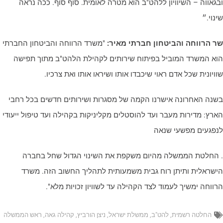
בגאווה – השיוויון ללהט"ב הוא מטרה לאומית. סוף סוף. ככה נראה
ינוי.״
ר הרווחה והביטחון חברתי מאיר:
"משרד הרווחה והביטחון החברתי
וא המשרד המוביל בפיתוח שירותים לקהילת הלהט"ב מתוך תפישה
וויונית שכל אדם ראוי שיכבדו אותו ושיראו אותו ואת צרכיו.
שנה האחרונה אישרנו הקמה של מסגרות ושירותים חדשים בכל רחבי
ארץ: מדירות מעבר ועד להוסטלים מקליניקות בקהילה ועד טיפול ייעודי
נפגעים מפשעי שנאה
 החלטת הממשלה מהיום משקפת את השינוי הגדול שחל בחברה
ישראלית ותיתן רוח גבית משמעותית לתהליך החשוב הזה. משרד
רווחה ימשיך לעמוד לצד הקהילה עד לשוויון זכויות מלא".
החלטה רשמית
,
להט"ב
,
ממשלת ישראל
,
ניצן הורביץ
,
קהילה גאה
,
ראש הממשלה