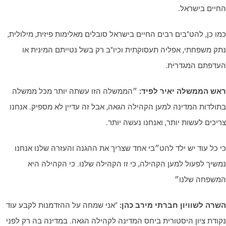
חיים בישראל.
מו כן, להט"בים רבים החיים בישראל סובלים מאלימות פיזית, מילולית,
תק משפחתי, אפליה תעסוקתית וכיו"ב רק בשל נטייתם המינית או
עדפתם המגדרית.
אש הממשלה יאיר לפיד:
״הממשלה הזו עשתה יותר מכל ממשלה
תולדות המדינה למען הקהילה הגאה, אבל זה עדיין לא מספיק. אנחנו
ריכים לעשות יותר, ואנחנו נעשה יותר.
י כל עוד יש ילד להט״בי אחד שצריך את ההגנה והעזרה שלנו אנחנו
משיך לפעול למען הקהילה, כי זו הקהילה שלנו. כי הקהילה היא
משפחה שלנו״
שרה לשוויון חברתי מירב כהן:
"אני שמחה על ההזדמנות לקבע עוד
קודת ציון היסטורית ביחס המדינה לקהילה הגאה. במדינה בה רק לפני