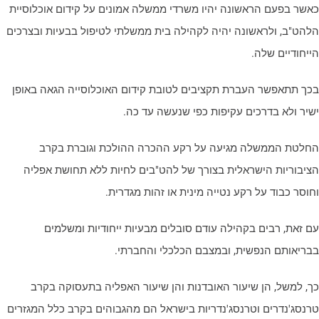
אשר בפעם הראשונה יהיו משרדי ממשלה אמונים על קידום אוכלוסיית
להט"ב, ולראשונה יהיה לקהילה בית ממשלתי לטיפול בבעיות ובצרכים
ייחודיים שלה.
כך תתאפשר העברת תקציבים לטובת קידום האוכלוסייה הגאה באופן
שיר ולא בדרכים עקיפות כפי שנעשה עד כה.
חלטת הממשלה מגיעה על רקע ההכרה ההולכת וגוברת בקרב
ציבוריות הישראלית בצורך של להט"בים לחיות ללא תחושת אפליה
חוסר כבוד על רקע נטייה מינית או זהות מגדרית.
ם זאת, רבים בקהילה עודם סובלים מבעיות ייחודיות ומשלמים
בריאותם הנפשית, ובמצבם הכלכלי והחברתי.
ך, למשל, הן שיעור האובדנות והן שיעור האפליה בתעסוקה בקרב
רנסג'נדרים וטרנסג'נדריות בישראל הם מהגבוהים בקרב כלל המגזרים