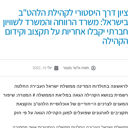
יון דרך היסטורי לקהילת הלהט"ב
ישראל: משרד הרווחה והמשרד לשוויון
ברתי יקבלו אחריות על תקצוב וקידום
קהילה
מאת
גלעד מנצור
יולי 10, 2022
ראשונה בתולדות המדינה ממשלת ישראל העבירה החלטה
שמית בנושא הקהילה הגאה במליאת הממשלה # המטרה: שיפור
מענים לצרכים הייחודיים של אוכלוסיית הלהט"ב והקצאת
קציבים לארגונים שפועלים למען הקהילה הגאה על פי חוק
משלת ישראל העבירה החלטת ממשלה היסטורית אשר מסמיכה