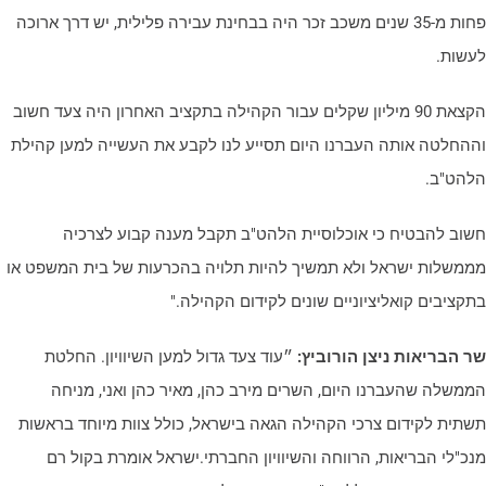
פחות מ-35 שנים משכב זכר היה בבחינת עבירה פלילית, יש דרך ארוכה
עשות.
הקצאת 90 מיליון שקלים עבור הקהילה בתקציב האחרון היה צעד חשוב
ההחלטה אותה העברנו היום תסייע לנו לקבע את העשייה למען קהילת
להט"ב.
שוב להבטיח כי אוכלוסיית הלהט"ב תקבל מענה קבוע לצרכיה
ממשלות ישראל ולא תמשיך להיות תלויה בהכרעות של בית המשפט או
תקציבים קואליציוניים שונים לקידום הקהילה."
ר הבריאות ניצן הורוביץ:
״עוד צעד גדול למען השיוויון. החלטת
ממשלה שהעברנו היום, השרים מירב כהן, מאיר כהן ואני, מניחה
שתית לקידום צרכי הקהילה הגאה בישראל, כולל צוות מיוחד בראשות
נכ"לי הבריאות, הרווחה והשיוויון החברתי.ישראל אומרת בקול רם