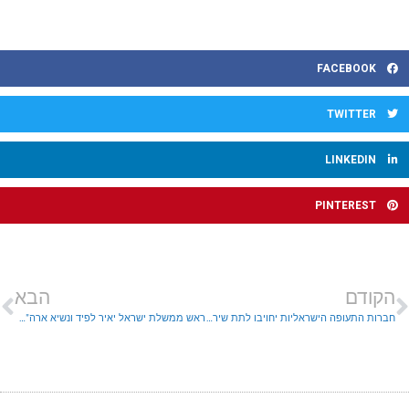
FACEBOOK
TWITTER
LINKEDIN
PINTEREST
הקודם
הבא
חברות התעופה הישראליות יחויבו לתת שירות טלפוני לביטול עסקה
ראש ממשלת ישראל יאיר לפיד ונשיא ארה"ב ג'ו ביידן בהצהרה משותפת